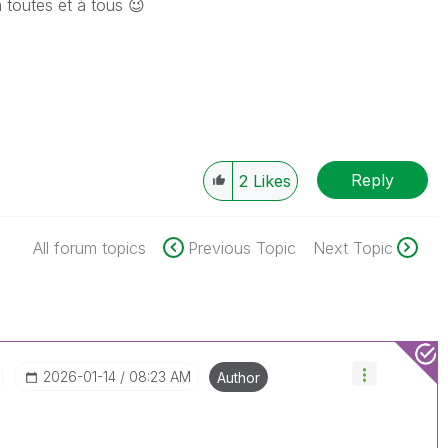
 toutes et à tous
😉
Reply
2
Likes
All forum topics
Previous Topic
Next Topic
‎2026-01-14
08:23 AM
Author