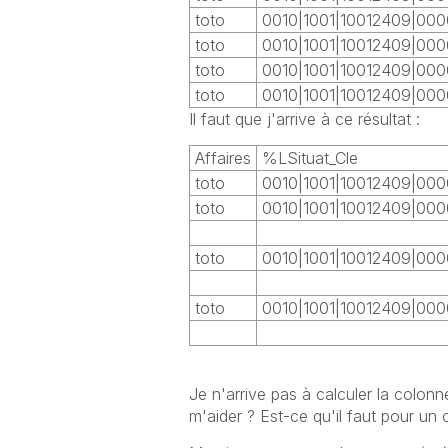
toto
0010|1001|10012409|00
toto
0010|1001|10012409|00
toto
0010|1001|10012409|00
toto
0010|1001|10012409|00
Il faut que j'arrive à ce résultat :
Affaires
%LSituat_Cle
toto
0010|1001|10012409|00
toto
0010|1001|10012409|00
toto
0010|1001|10012409|00
toto
0010|1001|10012409|00
Je n'arrive pas à calculer la colo
m'aider ? Est-ce qu'il faut pour un