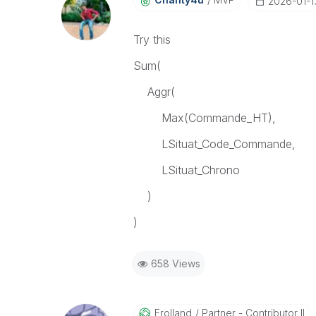
‎2026-01-1
Try this
Sum(
Aggr(
Max(Commande_HT),
LSituat_Code_Commande,
LSituat_Chrono
)
)
658 Views
Frolland
Partner - Contributor II