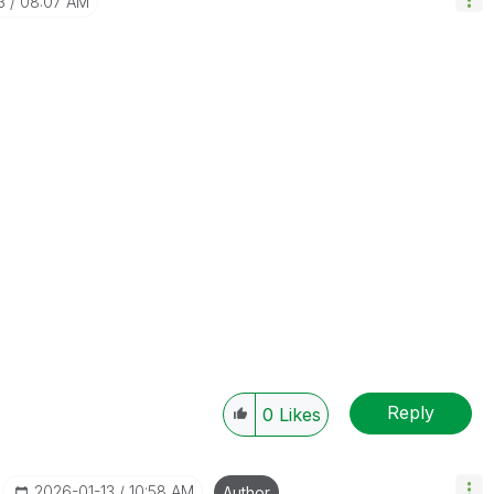
3
08:07 AM
Reply
0
Likes
‎2026-01-13
10:58 AM
Author