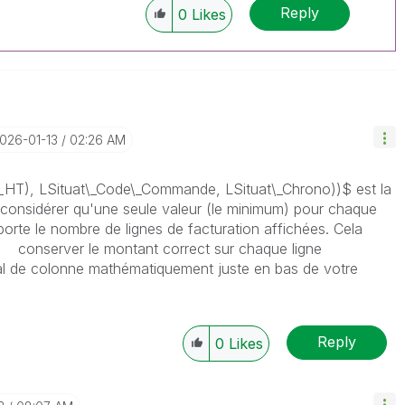
Reply
0
Likes
2026-01-13
02:26 AM
T), LSituat\_Code\_Commande, LSituat\_Chrono))$ est la
ne considérer qu'une seule valeur (le minimum) pour chaque
te le nombre de lignes de facturation affichées. Cela
nt
conserver le montant correct sur chaque ligne
otal de colonne mathématiquement juste en bas de votre
Reply
0
Likes