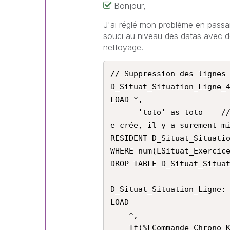
Bonjour,
J'ai réglé mon problème en passan
souci au niveau des datas avec d
nettoyage.
// Suppression des lignes 
D_Situat_Situation_Ligne_4
LOAD *,

      'toto' as toto    //J'ai ajouté ce champ pour que la table s
e crée, il y a surement mi
RESIDENT D_Situat_Situatio
WHERE num(LSituat_Exercice
DROP TABLE D_Situat_Situat
D_Situat_Situation_Ligne:

LOAD

    *,

    If(%LCommande_Chrono_Key <> Previous(%LCommande_Chrono_Key), 