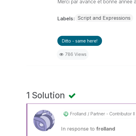
Merci par avance et bonne année à
Script and Expressions
Labels
Ditto - same here!
786 Views
1 Solution
Frolland
Partner - Contributor II
In response to
frolland