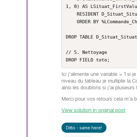
1, 0) AS LSituat_FirstValu
    RESIDENT D_Situat_Situation_Ligne_4

    ORDER BY %LCommande_Chrono_Key;

DROP TABLE D_Situat_Situat
// 5. Nettoyage

DROP FIELD toto;
Ici j'alimente une variable = 1 si j
niveau du tableau je multiplie la 
ainsi les doublons si j'ai plusieurs
Merci pour vos retours cela m'a 
View solution in original post
Ditto - same here!