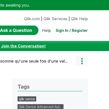
ts awaiting you.
Qlik.com
|
Qlik Services
|
Qlik Help
Ask a Question
Sign In / Register
Help
:
Join the Conversation!
somme qu'une seule fois d'une val...
Tags
qlik sense
Qlik Sense Advanced Aut…