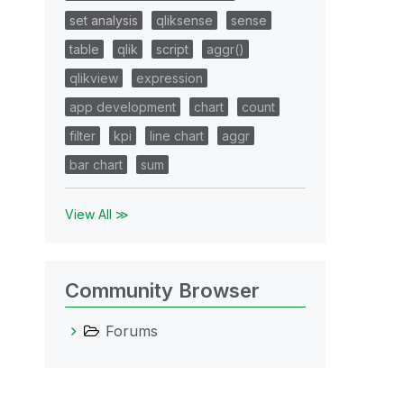
set analysis
qliksense
sense
table
qlik
script
aggr()
qlikview
expression
app development
chart
count
filter
kpi
line chart
aggr
bar chart
sum
View All ≫
Community Browser
Forums
LSituat_Acteur
LSituat_Code_Com
00001|0001|00001|008
0000000001
0001
00001|0001|00002|008
0000000001
0001
00001|0001|00002|009
0000000001
0001