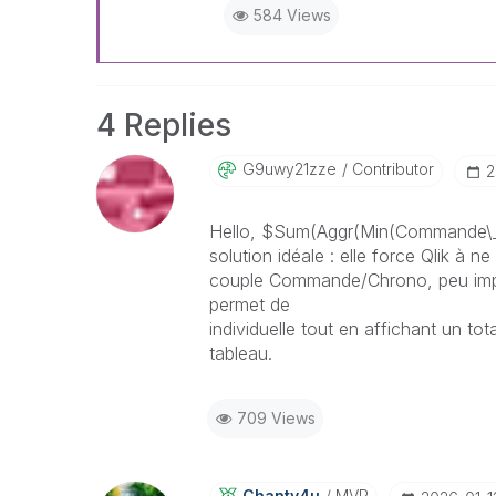
584 Views
4 Replies
G9uwy21zze
Contributor
‎
Hello, $Sum(Aggr(Min(Commande\_H
solution idéale : elle force Qlik à 
couple Commande/Chrono, peu impor
permet de
verve credit card payme
individuelle tout en affichant un t
tableau.
709 Views
Chanty4u
MVP