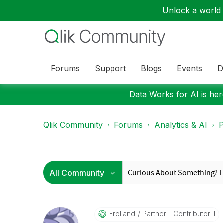
Unlock a world o
Forums
Support
Blogs
Events
D
Data Works for AI is here
Qlik Community
Forums
Analytics & AI
P
Frolland
Partner - Contributor II