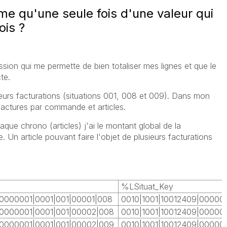
e qu'une seule fois d'une valeur qui
ois ?
ssion qui me permette de bien totaliser mes lignes et que le
te.
eurs facturations (situations 001, 008 et 009). Dans mon
factures par commande et articles.
ue chrono (articles) j'ai le montant global de la
 Un article pouvant faire l'objet de plusieurs facturations
%LSituat_Key
00000001|0001|001|00001|008
0010|1001|10012409|00000
00000001|0001|001|00002|008
0010|1001|10012409|00000
00000001|0001|001|00002|009
0010|1001|10012409|00000