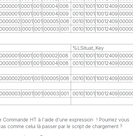
00000001|0001|001|00004|008
0010|1001|10012409|00000
00000001|0001|001|00004|009
0010|1001|10012409|00000
00000002|0001|001|00005|008
0010|1001|10012409|00000
00000003|0001|001|00003|001
0010|1001|10012409|00000
%LSituat_Key
00000001|0001|001|00002|008
0010|1001|10012409|00000
00000001|0001|001|00004|008
0010|1001|10012409|00000
00000002|0001|001|00005|008
0010|1001|10012409|00000
00000003|0001|001|00003|001
0010|1001|10012409|00000
nne Commande HT à l'aide d'une expression ! Pourriez vous
 cas comme celui là passer par le script de chargement ?