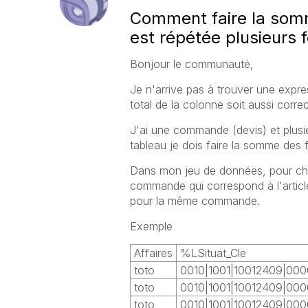
Comment faire la somm
est répétée plusieurs f
Bonjour le communauté,
Je n'arrive pas à trouver une expre
total de la colonne soit aussi correc
J'ai une commande (devis) et plusi
tableau je dois faire la somme des 
Dans mon jeu de données, pour chaq
commande qui correspond à l'article.
pour la même commande.
Exemple
Affaires
%LSituat_Cle
toto
0010|1001|10012409|00
toto
0010|1001|10012409|00
toto
0010|1001|10012409|00