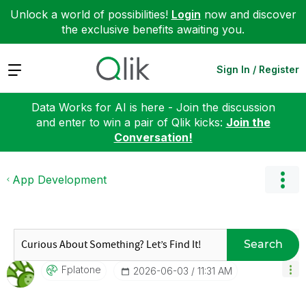
Unlock a world of possibilities!
Login
now and discover
the exclusive benefits awaiting you.
Expand
Sign In / Register
Data Works for AI is here - Join the discussion
and enter to win a pair of Qlik kicks:
Join the
Conversation!
App Development
Search
Fplatone
‎2026-06-03
11:31 AM