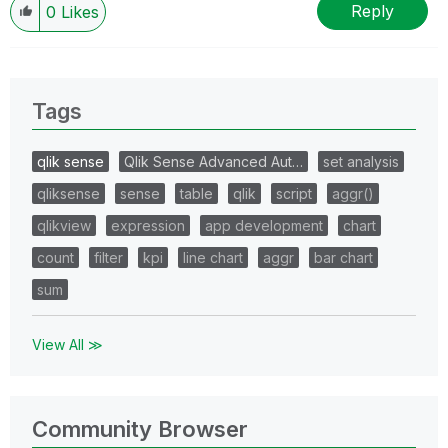
Reply
0
Likes
Tags
qlik sense
Qlik Sense Advanced Aut…
set analysis
qliksense
sense
table
qlik
script
aggr()
qlikview
expression
app development
chart
count
filter
kpi
line chart
aggr
bar chart
sum
View All ≫
Community Browser