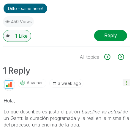
Ditto - same here!
450 Views
Reply
1
Like
All topics
1 Reply
Anychart
a week ago
Hola,
Lo que describes es justo el patrón
baseline vs actual
de
un Gantt: la duración programada y la real en la misma fila
del proceso, una encima de la otra.