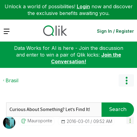
Unlock a world of possibilities!
Login
now and discover
the exclusive benefits awaiting you.
Expand
Sign In / Register
Data Works for AI is here - Join the discussion
and enter to win a pair of Qlik kicks:
Join the
Conversation!
Brasil
Search
Mauroponte
‎2016-03-01
09:52 AM