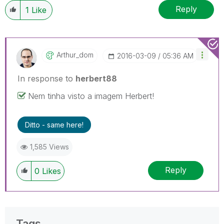
Reply
1
Like
Arthur_dom
‎2016-03-09
05:36 AM
In response to
herbert88
Nem tinha visto a imagem Herbert!
Ditto - same here!
1,585 Views
Reply
0
Likes
Tags