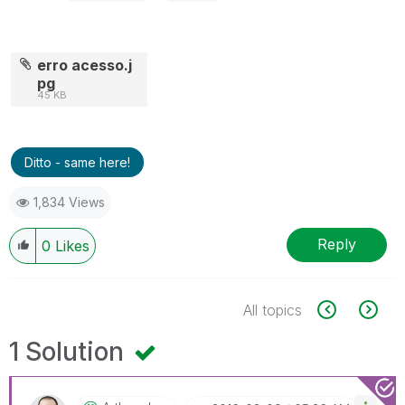
erro acesso.j
pg
45 KB
Ditto - same here!
1,834 Views
Reply
0
Likes
All topics
1 Solution