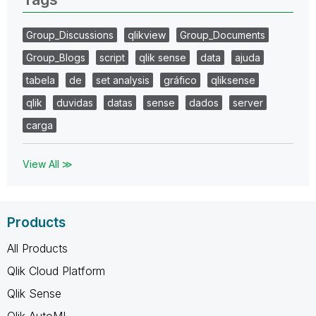
Group_Discussions
qlikview
Group_Documents
Group_Blogs
script
qlik sense
data
ajuda
tabela
de
set analysis
gráfico
qliksense
qlik
duvidas
datas
sense
dados
server
carga
View All ≫
Products
All Products
Qlik Cloud Platform
Qlik Sense
Qlik AutoML