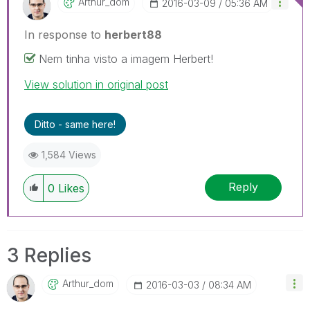
Arthur_dom
‎2016-03-09
05:36 AM
In response to
herbert88
Nem tinha visto a imagem Herbert!
View solution in original post
Ditto - same here!
1,584 Views
Reply
0
Likes
3 Replies
Arthur_dom
‎2016-03-03
08:34 AM