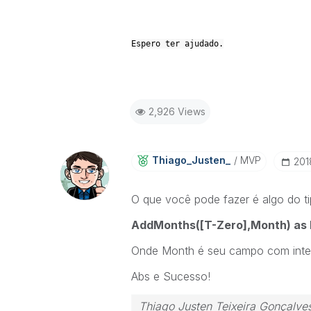
Espero ter ajudado.
2,926 Views
Thiago_Justen_
MVP
‎20
O que você pode fazer é algo do ti
AddMonths([T-Zero],Month) as
Onde Month é seu campo com intei
Abs e Sucesso!
Thiago Justen Teixeira Gonçalve