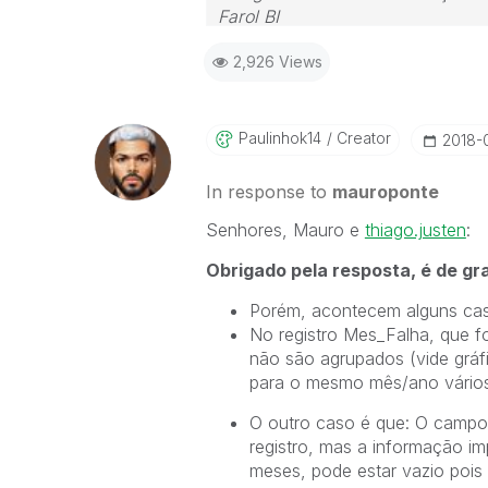
Farol BI
WhatsApp: 24 98152-1675
2,926 Views
Skype: justen.thiago
Paulinhok14
Creator
‎2018-
In response to
mauroponte
Senhores, Mauro e
thiago.justen
‌:
Obrigado pela resposta, é de gr
Porém, acontecem alguns caso
No registro Mes_Falha, que f
não são agrupados (vide gráf
para o mesmo mês/ano vários 
O outro caso é que: O campo 
registro, mas a informação im
meses, pode estar vazio pois 