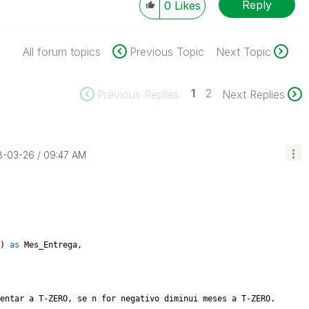
Reply
0
Likes
All forum topics
Previous Topic
Next Topic
1
2
Previous Replies
Next Replies
18-03-26
09:47 AM
)
as
Mes_Entrega,
entar a T-ZERO, se n for negativo diminui meses a T-ZERO.