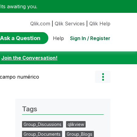
ts awaiting you.
Qlik.com
|
Qlik Services
|
Qlik Help
Ask a Question
Sign In / Register
Help
:
Join the Conversation!
 campo numérico
Tags
Group_Discussions
qlikview
Group_Documents
Group_Blogs