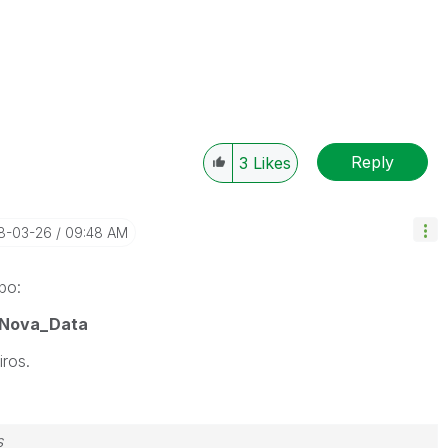
Reply
3
Likes
18-03-26
09:48 AM
po:
 Nova_Data
ros.
s