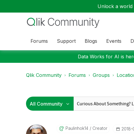
Unlock a world o
Forums
Support
Blogs
Events
D
Data Works for AI is here
Qlik Community
Forums
Groups
Locati
Paulinhok14
Creator
‎2018-