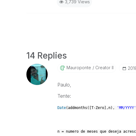
3,739 Views
14 Replies
Mauroponte
Creator II
‎20
Paulo,
Tente:
Date
(addmonths([T-Zero],n),
'MM/YYYY'
n = numero de meses que deseja acresc