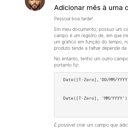
Adicionar mês à uma 
Pessoal boa tarde!
Em meu documento, possuo um cam
campo é um registro de, em que mê
um gráfico em função do tempo, n
produto tende a falhar depende da
No entanto, tenho um outro campo
portanto fiz:
  Date([T-Zero],'DD/MM/YYYY
  Date([T-Zero], 'MM/YYYY')
É possível criar um campo que adi