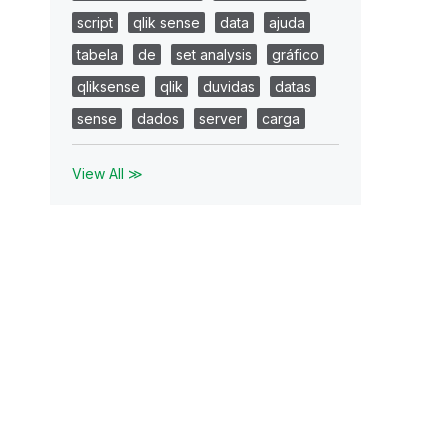
script
qlik sense
data
ajuda
tabela
de
set analysis
gráfico
qliksense
qlik
duvidas
datas
sense
dados
server
carga
View All ≫