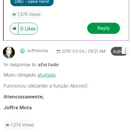
Ditto - same here!
1,375 Views
Reply
0
Likes
Joffremota
‎2015-03-04
09:21 AM
Author
In response to
afurtado
Muito obrigado
afurtado
.
Funcionou utilizando a função Above().
Atenciosamente,
Joffre Mota
1,374 Views