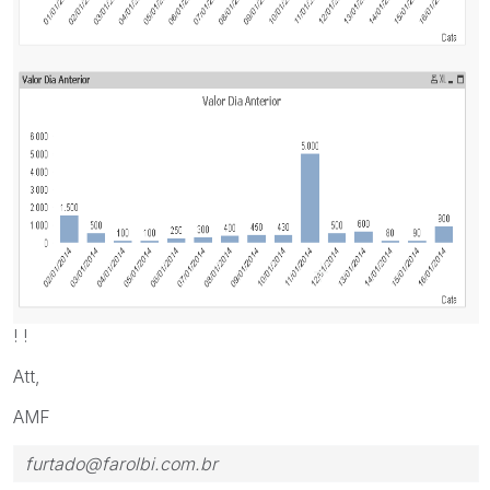
! !
Att,
AMF
furtado@farolbi.com.br