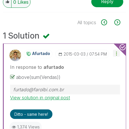
Reply
0
Likes
All topics
1 Solution
Afurtado
‎2015-03-03
07:54 PM
In response to
afurtado
above(sum(Vendas))
furtado@farolbi.com.br
View solution in original post
Ditto - same here!
1,374 Views