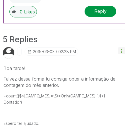
Reply
0
Likes
5 Replies
‎2015-03-03
02:28 PM
Boa tarde!
Talvez dessa forma tu consiga obter a informação de
contagem do mês anterior.
=count({$<[CAMPO_MES]={$(=Only(CAMPO_MES)-1)}>}
Contador)
Espero ter ajudado.