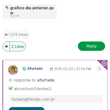
grafico dia anterior.qv
w
154 KB
1,374 Views
Reply
2
Likes
Afurtado
‎2015-03-03
07:54 PM
In response to
afurtado
above(sum(Vendas))
furtado@farolbi.com.br