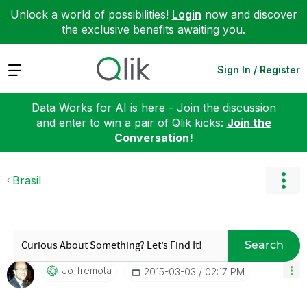
Unlock a world of possibilities!
Login
now and discover
the exclusive benefits awaiting you.
Expand
Sign In / Register
Data Works for AI is here - Join the discussion
and enter to win a pair of Qlik kicks:
Join the
Conversation!
Brasil
Search
Joffremota
‎2015-03-03
02:17 PM