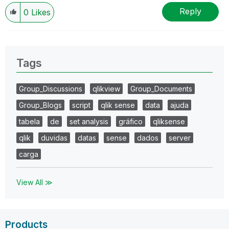
Reply
0
Likes
Tags
Group_Discussions
qlikview
Group_Documents
Group_Blogs
script
qlik sense
data
ajuda
tabela
de
set analysis
gráfico
qliksense
qlik
duvidas
datas
sense
dados
server
carga
View All ≫
Products