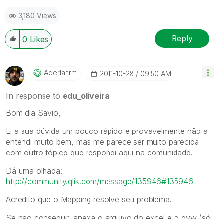
3,180 Views
Reply
0
Likes
Aderlanrm
‎2011-10-28
09:50 AM
In response to
edu_oliveira
Bom dia Savio,
Li a sua dúvida um pouco rápido e provavelmente não a
entendi muito bem, mas me parece ser muito parecida
com outro tópico que respondi aqui na comunidade.
Dá uma olhada:
http://community.qlik.com/message/135946#135946
Acredito que o Mapping resolve seu problema.
Se não conseguir, anexa o arquivo do excel e o qvw (só