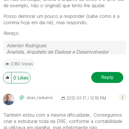
de exemplo, não o original) que tento lhe ajudar.
Posso demorar um pouco a responder (sabe como é a
correria hoje em dia né), mas respondo.
Abraço.
Aderlan Rodrigues
Analista, Arquiteto de Dadose e Desenvolvedor
 (41) 9 9917-0869  www.BIdeAZ.com.br 
3,180 Views
Youtube.com/bideaz  Instagram.com/bideaz.in
"Nada é tão inútil quanto fazer eficientemente o que
Reply
0
Likes
não deveria ser feito." (Peter Drucker)
Jean_raduenz
‎2012-01-17
12:19 PM
Também estou com a mesma dificuldade. Conseguimos
criar e estruturar toda da DRE, conforme a contabilidade
já utilizava em planilha, mas infelizmente não