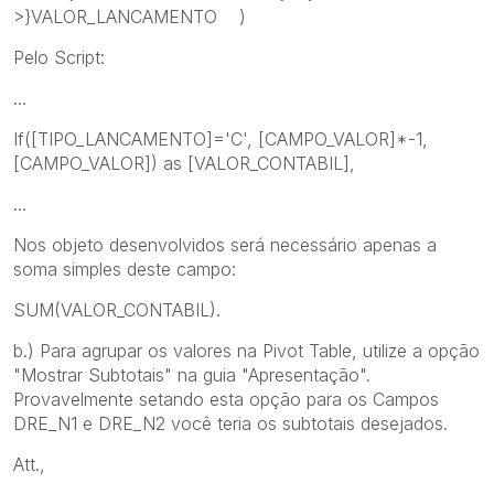
>}VALOR_LANCAMENTO )
Pelo Script:
...
If([TIPO_LANCAMENTO]='C', [CAMPO_VALOR]*-1,
[CAMPO_VALOR]) as [VALOR_CONTABIL],
...
Nos objeto desenvolvidos será necessário apenas a
soma simples deste campo:
SUM(VALOR_CONTABIL).
b.) Para agrupar os valores na Pivot Table, utilize a opção
"Mostrar Subtotais" na guia "Apresentação".
Provavelmente setando esta opção para os Campos
DRE_N1 e DRE_N2 você teria os subtotais desejados.
Att.,