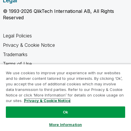
Legal
© 1993-2026 QlikTech International AB, All Rights
Reserved
Legal Policies
Privacy & Cookie Notice
Trademarks
Terms of Use
Legal Agreements
We use cookies to improve your experience with our websites
and to deliver content tailored to your interests. By clicking ‘Ok’,
Product Terms
you accept the use of additional cookies which may involve
data transmission to third parties. Refer to our Privacy & Cookie
Do not share my info
Notice or click ‘More Information’ for details on cookie usage on
our sites.
Privacy & Cookie Notice
Ok
Ask a Question
More Information