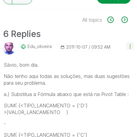
All topics
6 Replies
Edu_oliveira
‎2011-10-07
09:52 AM
Sávio, bom dia.
Não tenho aqui todas as soluções, mas duas sugestões
para seu problema.
a.) Substitua a Fórmula abaixo que está na Pivot Table :
SUM( {<TIPO_LANCAMENTO = {'D'}
>}VALOR_LANCAMENTO )
-
SUM( {<TIPO_LANCAMENTO = {'C'}