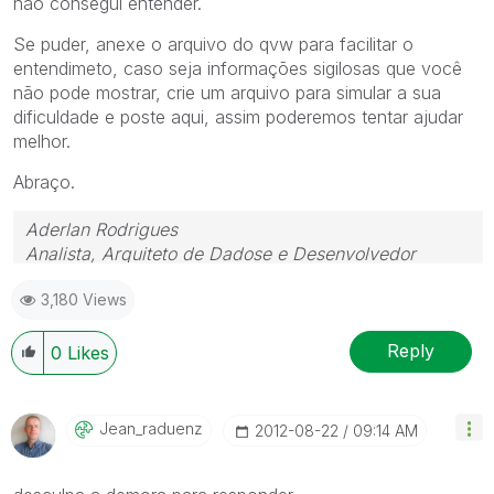
não consegui entender.
Se puder, anexe o arquivo do qvw para facilitar o
entendimeto, caso seja informações sigilosas que você
não pode mostrar, crie um arquivo para simular a sua
dificuldade e poste aqui, assim poderemos tentar ajudar
melhor.
Abraço.
Aderlan Rodrigues
Analista, Arquiteto de Dadose e Desenvolvedor
 (41) 9 9917-0869  www.BIdeAZ.com.br 
3,180 Views
Youtube.com/bideaz  Instagram.com/bideaz.in
"Nada é tão inútil quanto fazer eficientemente o que
Reply
0
Likes
não deveria ser feito." (Peter Drucker)
Jean_raduenz
‎2012-08-22
09:14 AM