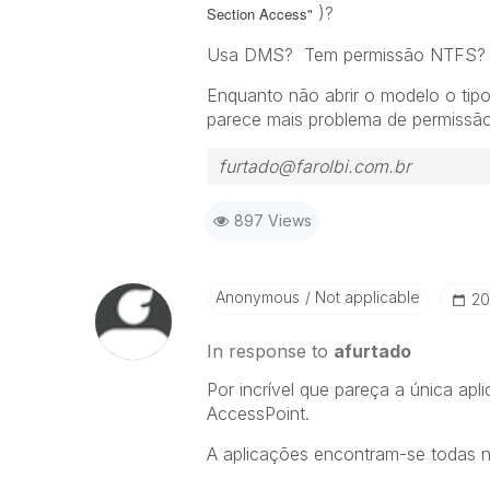
)?
Section Access"
Usa DMS? Tem permissão NTFS?
Enquanto não abrir o modelo o tip
parece mais problema de permissã
furtado@farolbi.com.br
897 Views
Anonymous
Not applicable
‎2
In response to
afurtado
‌Por incrível que pareça a única a
AccessPoint.
A aplicações encontram-se todas n