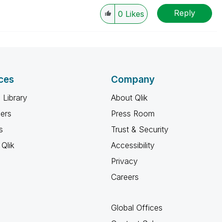
Reply
0
Likes
ces
Company
 Library
About Qlik
ners
Press Room
s
Trust & Security
Qlik
Accessibility
Privacy
Careers
Global Offices