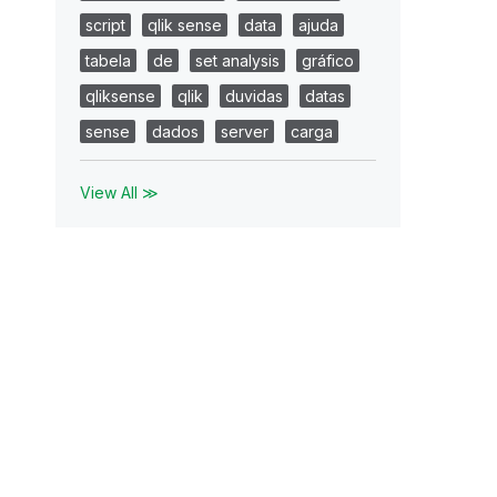
script
qlik sense
data
ajuda
tabela
de
set analysis
gráfico
qliksense
qlik
duvidas
datas
sense
dados
server
carga
View All ≫