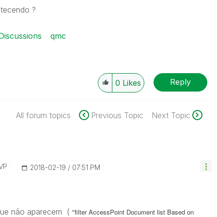
ntecendo ?
iscussions
qmc
Reply
0
Likes
All forum topics
Previous Topic
Next Topic
VP
‎2018-02-19
07:51 PM
que não aparecem (
"filter AccessPoint Document list Based on