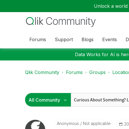
Unlock a world o
Forums
Support
Blogs
Events
D
Data Works for AI is here
Qlik Community
Forums
Groups
Locati
Anonymous
Not applicable
‎2