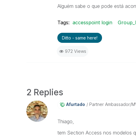
Alguém sabe o que pode está aco
Tags:
accesspoint login
Group_D
Ditto - same here!
972 Views
2 Replies
Afurtado
Partner Ambassador/M
Thiago,
tem Section Access nos modelos 