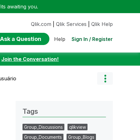
ts awaiting you.
Qlik.com
|
Qlik Services
|
Qlik Help
Ask a Question
Sign In / Register
Help
:
Join the Conversation!
usuário
Tags
Group_Discussions
qlikview
Group_Documents
Group_Blogs