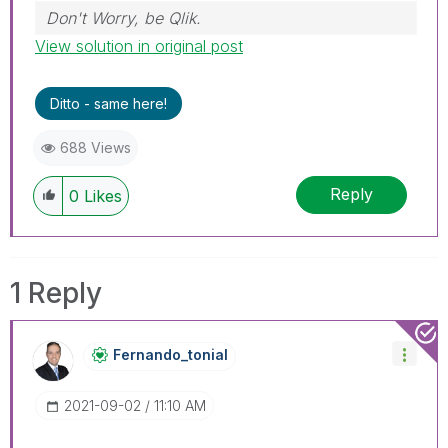
Don't Worry, be Qlik.
View solution in original post
Ditto - same here!
688 Views
Reply
0
Likes
1 Reply
Fernando_tonial
‎2021-09-02
11:10 AM