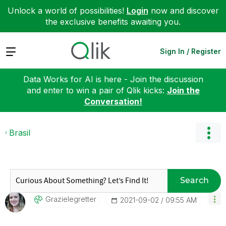
Unlock a world of possibilities!
Login
now and discover
the exclusive benefits awaiting you.
Expand
Sign In / Register
Data Works for AI is here - Join the discussion
and enter to win a pair of Qlik kicks:
Join the
Conversation!
Brasil
Search
Grazielegretter
‎2021-09-02
09:55 AM