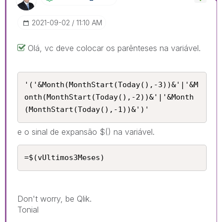
‎2021-09-02
11:10 AM
Olá, vc deve colocar os parênteses na variável.
'('&Month(MonthStart(Today(),-3))&'|'&M
onth(MonthStart(Today(),-2))&'|'&Month
(MonthStart(Today(),-1))&')'
e o sinal de expansão $() na variável.
=$(vUltimos3Meses)
Don't worry, be Qlik.
Tonial