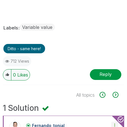
Variable value
Labels
Ditto - same here!
712 Views
Reply
0
Likes
All topics
1 Solution
Fernando_tonial