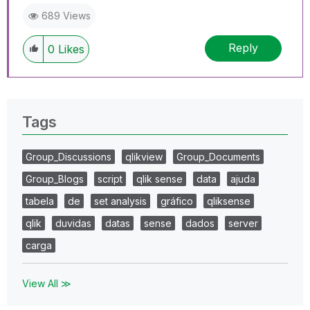
689 Views
Reply
0
Likes
Tags
Group_Discussions
qlikview
Group_Documents
Group_Blogs
script
qlik sense
data
ajuda
tabela
de
set analysis
gráfico
qliksense
qlik
duvidas
datas
sense
dados
server
carga
View All ≫