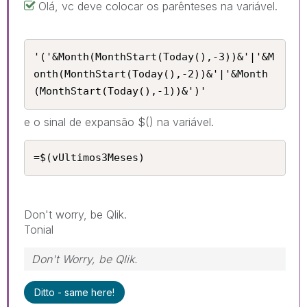
Olá, vc deve colocar os parênteses na variável.
'('&Month(MonthStart(Today(),-3))&'|'&M
onth(MonthStart(Today(),-2))&'|'&Month
(MonthStart(Today(),-1))&')'
e o sinal de expansão $() na variável.
=$(vUltimos3Meses)
Don't worry, be Qlik.
Tonial
Don't Worry, be Qlik.
Ditto - same here!