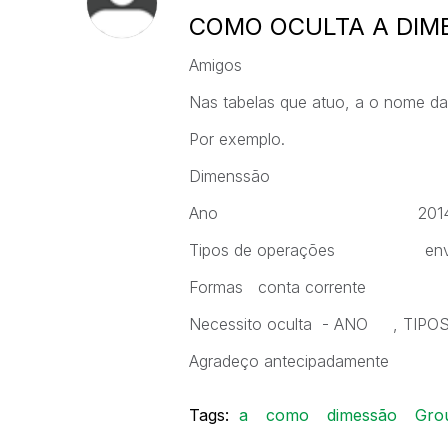
COMO OCULTA A DIM
Amigos
Nas tabelas que atuo, a o nome d
Por exemplo.
Dimenssão
Ano 201
Tipos de operaçõe
Formas conta corrente 
Necessito oculta - ANO , TIP
Agradeço antecipadamente
Tags:
a
como
dimessão
Gro