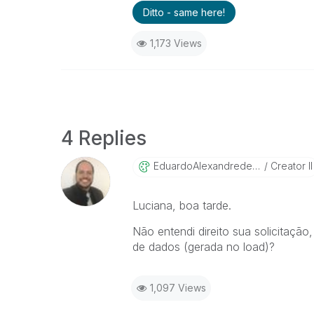
Ditto - same here!
1,173 Views
4 Replies
EduardoAlexandr
EdeFrancisco
Creator II
Luciana, boa tarde.
Não entendi direito sua solicitação
de dados (gerada no load)?
1,097 Views