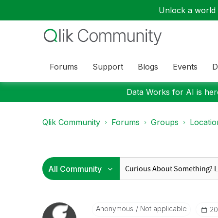
Unlock a world o
Forums
Support
Blogs
Events
D
Data Works for AI is here
Qlik Community
Forums
Groups
Locati
Anonymous
Not applicable
‎2