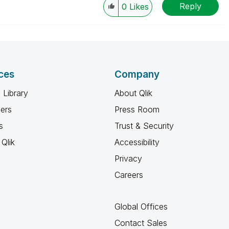
Reply
0
Likes
ces
Company
 Library
About Qlik
ners
Press Room
s
Trust & Security
Qlik
Accessibility
Privacy
Careers
Global Offices
Contact Sales