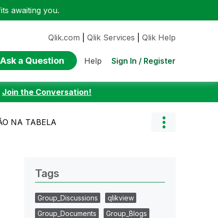
ts awaiting you.
Qlik.com
|
Qlik Services
|
Qlik Help
Ask a Question
Sign In / Register
Help
:
Join the Conversation!
ÃO NA TABELA
Tags
Group_Discussions
qlikview
Group_Documents
Group_Blogs