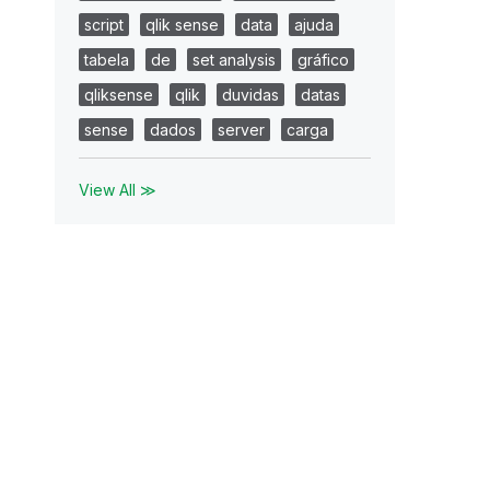
script
qlik sense
data
ajuda
tabela
de
set analysis
gráfico
qliksense
qlik
duvidas
datas
sense
dados
server
carga
View All ≫