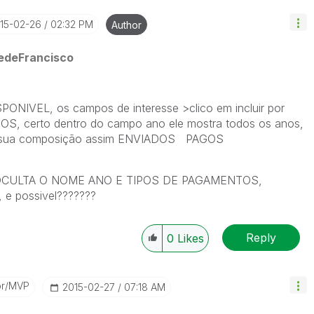
015-02-26
02:32 PM
Author
edeFrancisco
NIVEL, os campos de interesse >clico em incluir por
 certo dentro do campo ano ele mostra todos os anos,
em sua composição assim ENVIADOS PAGOS
CULTA O NOME ANO E TIPOS DE PAGAMENTOS,
 possivel???????
Reply
0
Likes
or/MVP
‎2015-02-27
07:18 AM