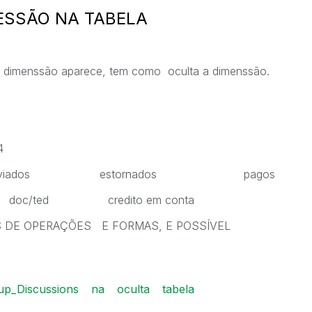
ESSÃO NA TABELA
a dimenssão aparece, tem como oculta a dimenssão.
4
s enviados estornados pagos
doc/ted credito em conta
OS DE OPERAÇÕES E FORMAS, E POSSÍVEL
up_Discussions
na
oculta
tabela