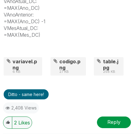
VAnoAtual_DC:
=MAX(Ano_DC)
VAnoAnterior:
=MAX(Ano_DC) -1
VMesAtual_DC:
=MAX(Mes_DC)
variavel.p
codigo.p
table.j
ng
ng
pg
6 KB
27 KB
258 KB
Ditto - same here!
2,408 Views
Reply
2
Likes