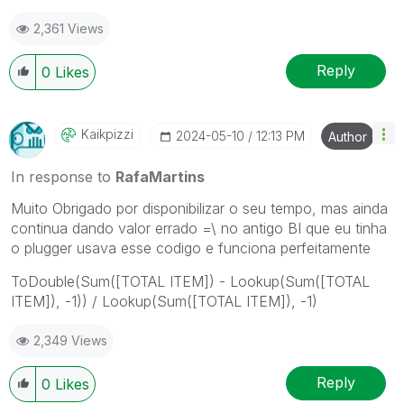
press the like button!
2,361 Views
Reply
0
Likes
Kaikpizzi
‎2024-05-10
12:13 PM
Author
In response to
RafaMartins
Muito Obrigado por disponibilizar o seu tempo, mas ainda
continua dando valor errado =\ no antigo BI que eu tinha
o plugger usava esse codigo e funciona perfeitamente
ToDouble(Sum([TOTAL ITEM]) - Lookup(Sum([TOTAL
ITEM]), -1)) / Lookup(Sum([TOTAL ITEM]), -1)
2,349 Views
Reply
0
Likes