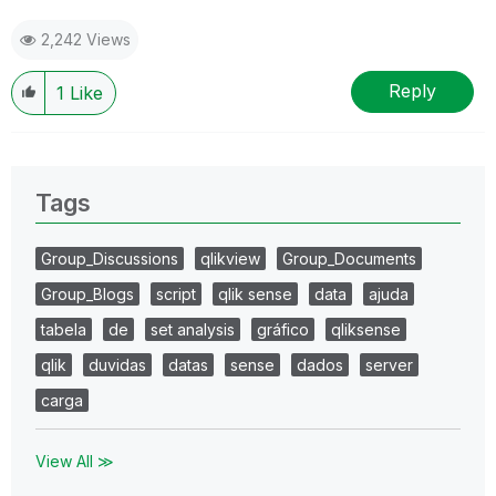
2,242 Views
Reply
1
Like
Tags
Group_Discussions
qlikview
Group_Documents
Group_Blogs
script
qlik sense
data
ajuda
tabela
de
set analysis
gráfico
qliksense
qlik
duvidas
datas
sense
dados
server
carga
View All ≫