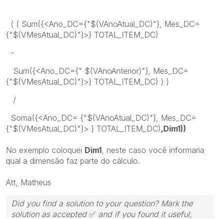
( ( Sum({<Ano_DC={"$(VAnoAtual_DC)"}, Mes_DC=
{"$(VMesAtual_DC)"}>} TOTAL_ITEM_DC)
-
Sum({<Ano_DC={" $(VAnoAnterior)"}, Mes_DC=
{"$(VMesAtual_DC)"}>} TOTAL_ITEM_DC) ) )
/
Soma({<Ano_DC= {"$(VAnoAtual_DC)"}, Mes_DC=
{"$(VMesAtual_DC)"}> } TOTAL_ITEM_DC)
,Dim1))
No exemplo coloquei
Dim1
, neste caso você informaria
qual a dimensão faz parte do cálculo.
Att, Matheus
Did you find a solution to your question? Mark the
solution as accepted
✅
and if you found it useful,