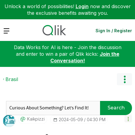
Unlock a world of possibilities!
Login
now and discover
the exclusive benefits awaiting you.
Expand
Sign In / Register
Data Works for AI is here - Join the discussion
and enter to win a pair of Qlik kicks:
Join the
Conversation!
Brasil
Search
Kaikpizzi
‎2024-05-09
04:30 PM