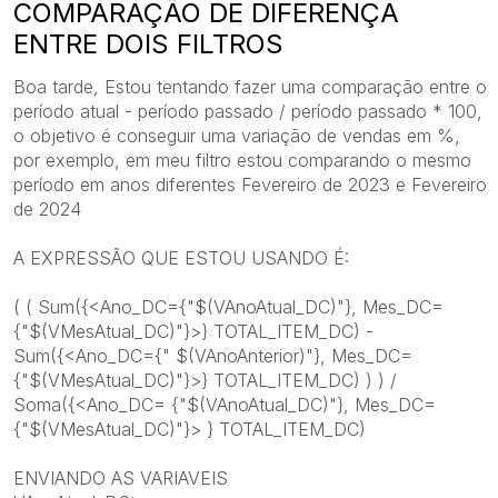
COMPARAÇÃO DE DIFERENÇA
ENTRE DOIS FILTROS
Boa tarde, Estou tentando fazer uma comparação entre o
período atual - período passado / período passado * 100,
o objetivo é conseguir uma variação de vendas em %,
por exemplo, em meu filtro estou comparando o mesmo
período em anos diferentes Fevereiro de 2023 e Fevereiro
de 2024
A EXPRESSÃO QUE ESTOU USANDO É:
( ( Sum({<Ano_DC={"$(VAnoAtual_DC)"}, Mes_DC=
{"$(VMesAtual_DC)"}>} TOTAL_ITEM_DC) -
Sum({<Ano_DC={" $(VAnoAnterior)"}, Mes_DC=
{"$(VMesAtual_DC)"}>} TOTAL_ITEM_DC) ) ) /
Soma({<Ano_DC= {"$(VAnoAtual_DC)"}, Mes_DC=
{"$(VMesAtual_DC)"}> } TOTAL_ITEM_DC)
ENVIANDO AS VARIAVEIS