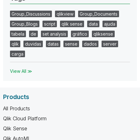
Group_Discussions
qlikview
Group_Documents
Group_Blogs
script
qlik sense
data
ajuda
tabela
de
set analysis
gráfico
qliksense
qlik
duvidas
datas
sense
dados
server
carga
View All ≫
Products
All Products
Qlik Cloud Platform
Qlik Sense
Qlik AutoML