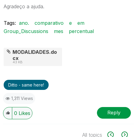
Agradeço a ajuda.
Tags:
ano.
comparativo
e
em
Group_Discussions
mes
percentual
MODALIDADES.do
cx
43 KB
Ditto - same here!
1,311 Views
Reply
0
Likes
All topics