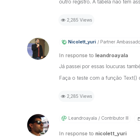
outro registro. A tabela não tem 
2,285 Views
Nicolett_yuri
Partner Ambassad
In response to
leandroayala
Já passei por essas loucuras tamb
Faça o teste com a função Text() 
2,285 Views
Leandroayala
Contributor III
In response to
nicolett_yuri