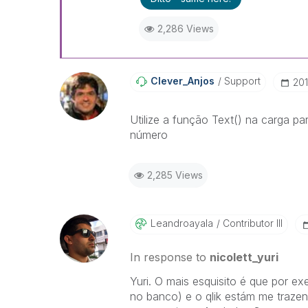
2,286 Views
Clever_Anjos
Support
‎20
Utilize a função Text() na carga pa
número
2,285 Views
Leandroayala
Contributor III
In response to
nicolett_yuri
Yuri. O mais esquisito é que por e
no banco) e o qlik estám me traze