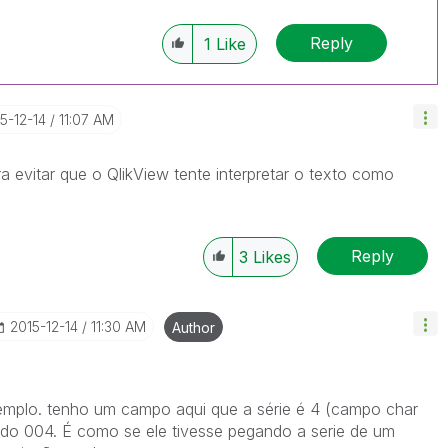
Reply
1
Like
15-12-14
11:07 AM
ra evitar que o QlikView tente interpretar o texto como
Reply
3
Likes
‎2015-12-14
11:30 AM
Author
xemplo. tenho um campo aqui que a série é 4 (campo char
ndo 004. É como se ele tivesse pegando a serie de um