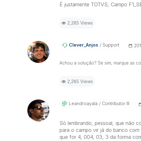
É justamente TOTVS, Campo F1_SE
2,285 Views
Clever_Anjos
Support
‎20
Achou a solução? Se sim, marque as corr
2,285 Views
Leandroayala
Contributor III
Só lembrando, pessoal, que não con
para o campo vir já do banco com z
que for 4, 004, 03, 3 da forma co