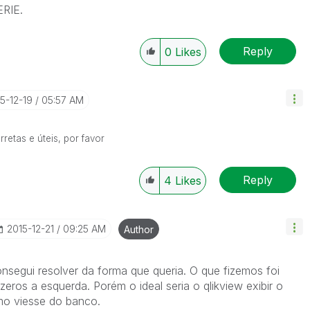
RIE.
Reply
0
Likes
15-12-19
05:57 AM
etas e úteis, por favor
Reply
4
Likes
‎2015-12-21
09:25 AM
Author
segui resolver da forma que queria. O que fizemos foi
eros a esquerda. Porém o ideal seria o qlikview exibir o
mo viesse do banco.