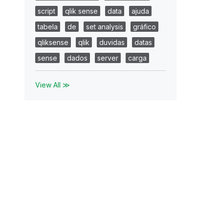
script
qlik sense
data
ajuda
tabela
de
set analysis
gráfico
qliksense
qlik
duvidas
datas
sense
dados
server
carga
View All ≫