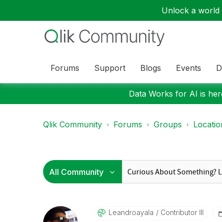
Unlock a world o
Forums
Support
Blogs
Events
D
Data Works for AI is here
Qlik Community
Forums
Groups
Locati
Leandroayala
Contributor III