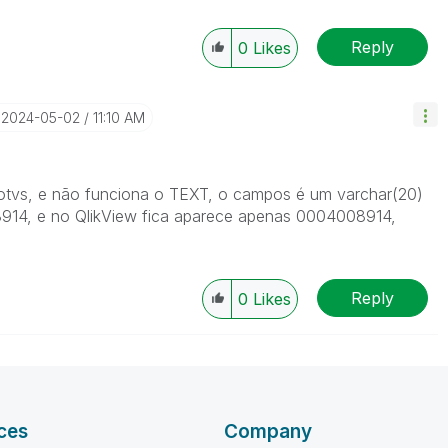
Reply
0
Likes
‎2024-05-02
11:10 AM
tvs, e não funciona o TEXT, o campos é um varchar(20)
14, e no QlikView fica aparece apenas 0004008914,
Reply
0
Likes
ces
Company