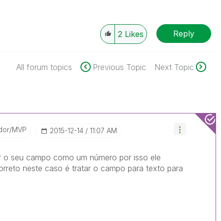
Reply
2
Likes
All forum topics
Previous Topic
Next Topic
dor/MVP
‎2015-12-14
11:07 AM
etar o seu campo como um número por isso ele
rreto neste caso é tratar o campo para texto para