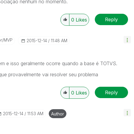
associação nenhum no momento.
Reply
0
Likes
or/MVP
‎2015-12-14
11:48 AM
ém e isso geralmente ocorre quando a base é TOTVS.
que provavelmente vai resolver seu problema
Reply
0
Likes
‎2015-12-14
11:53 AM
Author