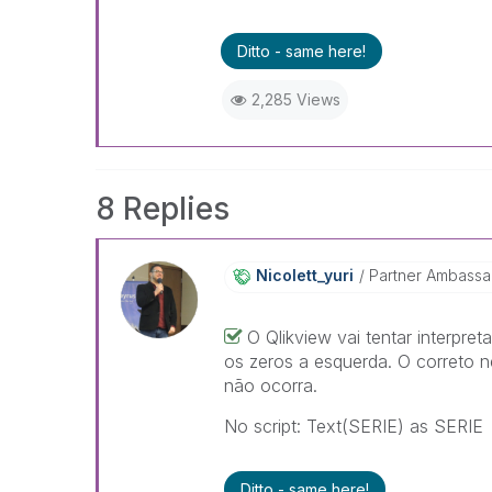
Ditto - same here!
2,285 Views
8 Replies
Nicolett_yuri
Partner Ambass
O Qlikview vai tentar interpr
os zeros a esquerda. O correto n
não ocorra.
No script: Text(SERIE) as SERIE
Ditto - same here!