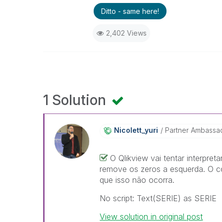
Ditto - same here!
2,402 Views
1 Solution
Nicolett_yuri
Partner Ambassa
O Qlikview vai tentar interpr
remove os zeros a esquerda. O co
que isso não ocorra.
No script: Text(SERIE) as SERIE
View solution in original post