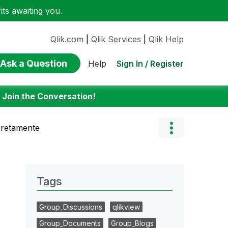
ts awaiting you.
Qlik.com
|
Qlik Services
|
Qlik Help
Ask a Question
Sign In / Register
Help
:
Join the Conversation!
rretamente
Tags
Group_Discussions
qlikview
Group_Documents
Group_Blogs