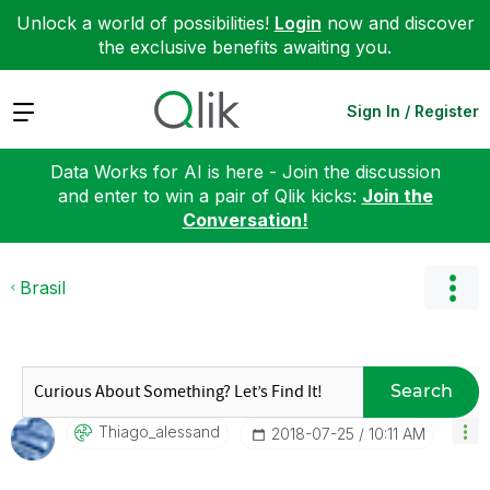
Unlock a world of possibilities!
Login
now and discover
the exclusive benefits awaiting you.
Expand
Sign In / Register
Data Works for AI is here - Join the discussion
and enter to win a pair of Qlik kicks:
Join the
Conversation!
Brasil
Search
Thiago_alessand
‎2018-07-25
10:11 AM