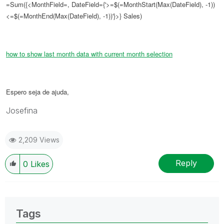
=Sum({<MonthField=, DateField={'>=$(=MonthStart(Max(DateField), -1))
<=$(=MonthEnd(Max(DateField), -1))'}>} Sales)
how to show last month data with current month selection
Espero seja de ajuda,
Josefina
2,209 Views
Reply
0
Likes
Tags