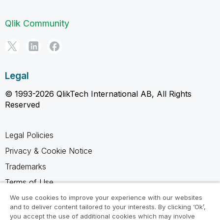
Qlik Community
Legal
© 1993-2026 QlikTech International AB, All Rights
Reserved
Legal Policies
Privacy & Cookie Notice
Trademarks
Terms of Use
Legal Agreements
We use cookies to improve your experience with our websites
and to deliver content tailored to your interests. By clicking ‘Ok’,
Product Terms
you accept the use of additional cookies which may involve