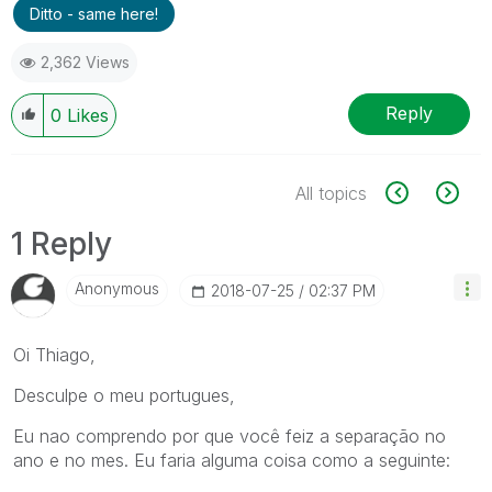
Ditto - same here!
2,362 Views
Reply
0
Likes
All topics
1 Reply
Anonymous
‎2018-07-25
02:37 PM
Oi Thiago,
Desculpe o meu portugues,
Eu nao comprendo por que você feiz a separação no
ano e no mes. Eu faria alguma coisa como a seguinte: