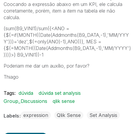
Coocando a expressão abaixo em um KPI, ele calcula
corretamente, porém, item a item na tabela ele não
calcula.
(sum(B9_VINI1)/sum({<ANO =
{$(=if(MONTH((Date(Addmonths(B9_DATA,-1),'MM/YYY
Y')))='dez',$(=only(ANO)-1),ANO))}, MES =
{$(=MONTH((Date(Addmonths(B9_DATA,-1),'MM/YYYY')
)))}>} B9_VINI1))-1
Poderiam me dar um auxílio, por favor?
Thiago
Tags:
dúvida
dúvida set analysis
Group_Discussions
qlik sense
expression
Qlik Sense
Set Analysis
Labels