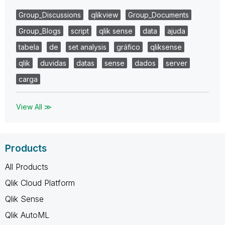
Group_Discussions
qlikview
Group_Documents
Group_Blogs
script
qlik sense
data
ajuda
tabela
de
set analysis
gráfico
qliksense
qlik
duvidas
datas
sense
dados
server
carga
View All ≫
Products
All Products
Qlik Cloud Platform
Qlik Sense
Qlik AutoML