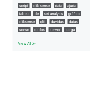
script
qlik sense
data
ajuda
tabela
de
set analysis
gráfico
qliksense
qlik
duvidas
datas
sense
dados
server
carga
View All ≫