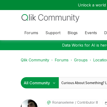
Unlock a world o
Forums
Support
Blogs
Events
D
Data Works for AI is here
Qlik Community
Forums
Groups
Locati
Ronanseleme
Contributor III