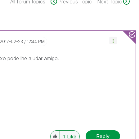
All forum topics
Previous Topic
Next Topic
‎2017-02-23
12:44 PM
xo pode lhe ajudar amigo.
Reply
1
Like