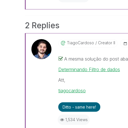
2 Replies
TiagoCardoso
Creator II
A mesma solução do post abai
Determinando Filtro de dados
Att,
tiagocardoso
Ditto - same here!
1,534 Views