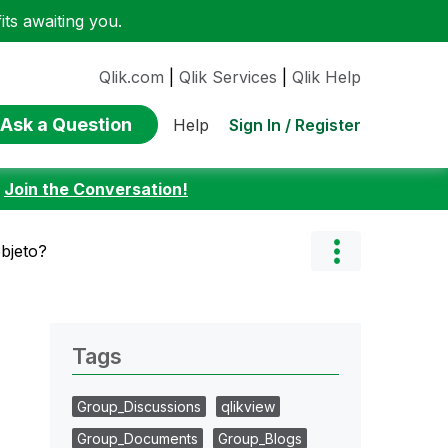
ts awaiting you.
Qlik.com
|
Qlik Services
|
Qlik Help
Ask a Question
Sign In / Register
Help
:
Join the Conversation!
objeto?
Tags
Group_Discussions
qlikview
Group_Documents
Group_Blogs