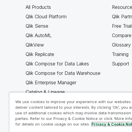
All Products
Resource
Qlik Cloud Platform
Qlik Part
Qlik Sense
Free Trial
Qlik AutoML
Compare 
QlikView
Glossary
Qlik Replicate
Training
Qlik Compose for Data Lakes
Support
Qlik Compose for Data Warehouse
Qlik Enterprise Manager
Catalog & Lineage
Qlik Gold Client
We use cookies to improve your experience with our websites
deliver content tailored to your interests. By clicking ‘Ok’, you 
Why Qlik
use of additional cookies which may involve data transmission 
parties. Refer to our Privacy & Cookie Notice or click ‘More Inf
for details on cookie usage on our sites.
Privacy & Cookie No