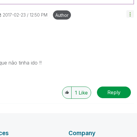
‎2017-02-23
12:50 PM
Author
ue não tinha ido !!
Reply
1
Like
ces
Company