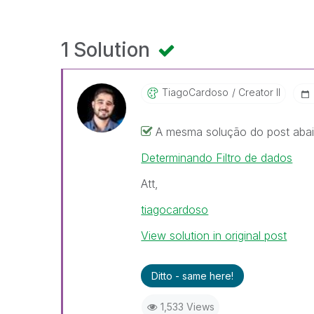
1 Solution
TiagoCardoso
Creator II
A mesma solução do post abai
Determinando Filtro de dados
Att,
tiagocardoso
View solution in original post
Ditto - same here!
1,533 Views