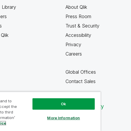
 Library
About Qlik
ners
Press Room
s
Trust & Security
Qlik
Accessibility
Privacy
Careers
Global Offices
Contact Sales
 and to
Ok
Qlik Community
accept the
to third
ormation’
More Information
tice