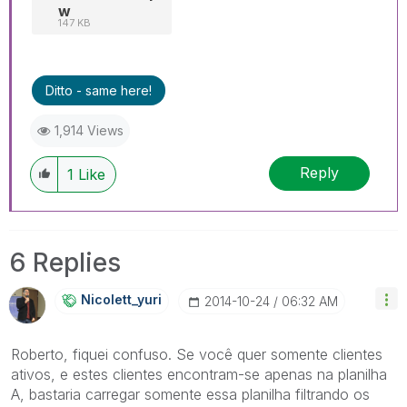
w
147 KB
Ditto - same here!
1,914 Views
Reply
1
Like
6 Replies
Nicolett_yuri
‎2014-10-24
06:32 AM
Roberto, fiquei confuso. Se você quer somente clientes
ativos, e estes clientes encontram-se apenas na planilha
A, bastaria carregar somente essa planilha filtrando os