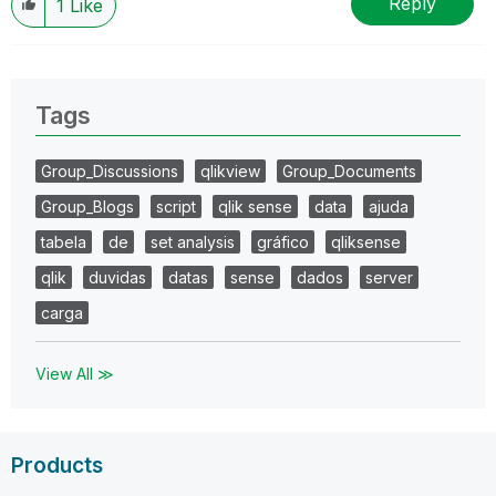
Reply
1
Like
Tags
Group_Discussions
qlikview
Group_Documents
Group_Blogs
script
qlik sense
data
ajuda
tabela
de
set analysis
gráfico
qliksense
qlik
duvidas
datas
sense
dados
server
carga
View All ≫
Products