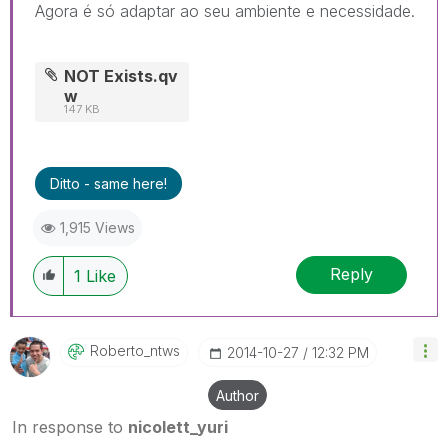
Agora é só adaptar ao seu ambiente e necessidade.
NOT Exists.qv
w
147 KB
Ditto - same here!
1,915 Views
Reply
1
Like
Roberto_ntws
‎2014-10-27
12:32 PM
Author
In response to
nicolett_yuri