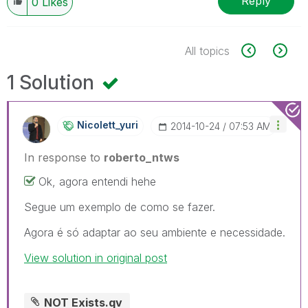
Reply
0
Likes
All topics
1 Solution
Nicolett_yuri
‎2014-10-24
07:53 AM
In response to
roberto_ntws
Ok, agora entendi hehe
Segue um exemplo de como se fazer.
Agora é só adaptar ao seu ambiente e necessidade.
View solution in original post
NOT Exists.qv