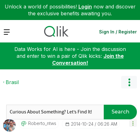
Unlock a world of possibilities!
Login
now and discover
the exclusive benefits awaiting you.
Expand
Sign In / Register
Data Works for AI is here - Join the discussion
and enter to win a pair of Qlik kicks:
Join the
Conversation!
Brasil
Search
Roberto_ntws
‎2014-10-24
06:26 AM