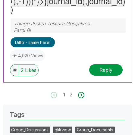
(),-1)))"
}>}journal_id),journal_id)
)
Thiago Justen Teixeira Gonçalves
Farol BI
WhatsApp: 24 98152-1675
Ditto - same here!
Skype: justen.thiago
4,920 Views
Reply
2
Likes
1
2
Tags
Group_Discussions
qlikview
Group_Documents