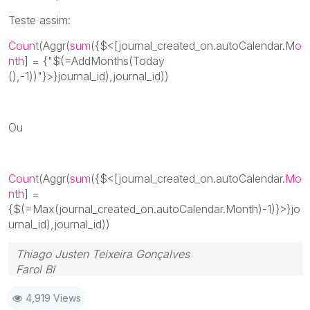
Teste assim:
Count
(Aggr(
sum
({$<[journal_created_on.autoCalendar.M
o
nth
] = {"$(=AddMonths(Today
(),-1))"
}>}journal_id),journal_id))
Ou
Count
(Aggr(
sum
({$<[journal_created_on.autoCalendar.
Mo
nth
] =
{$(=Max(journal_created_on.autoCalendar.Month)-1)
}>}jo
urnal_id),journal_id))
Thiago Justen Teixeira Gonçalves
Farol BI
WhatsApp: 24 98152-1675
4,919 Views
Skype: justen.thiago