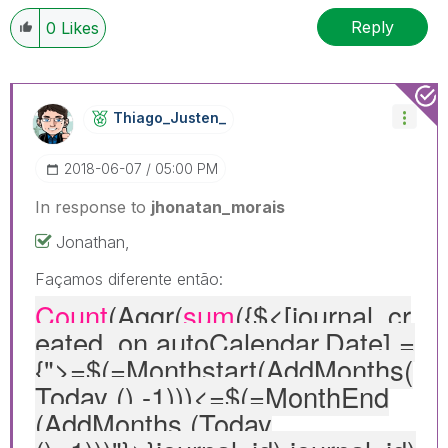
Reply
0
Likes
Thiago_Justen_
‎2018-06-07
05:00 PM
In response to
jhonatan_morais
Jonathan,
Façamos diferente então:
Count
(Aggr(
sum
({$<[journal_cr
eated_on.autoCalendar.Date
] =
{">=$(=Monthstart(AddMonths(
Today (),-1)))<=$(=MonthEnd
(AddMonths (Today