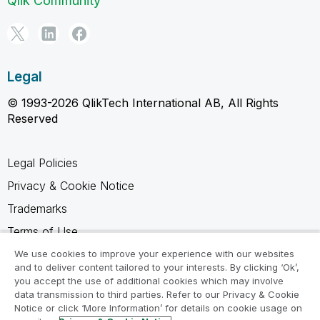
Qlik Community
Legal
© 1993-2026 QlikTech International AB, All Rights
Reserved
Legal Policies
Privacy & Cookie Notice
Trademarks
Terms of Use
Legal Agreements
We use cookies to improve your experience with our websites
and to deliver content tailored to your interests. By clicking ‘Ok’,
Product Terms
you accept the use of additional cookies which may involve
data transmission to third parties. Refer to our Privacy & Cookie
Do not share my info
Notice or click ‘More Information’ for details on cookie usage on