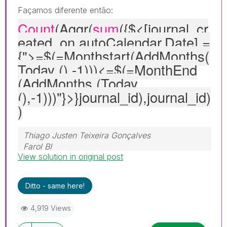
Façamos diferente então:
Count
(Aggr(
sum
({$<[journal_cr
eated_on.autoCalendar.Date
] =
{">=$(=Monthstart(AddMonths(
Today (),-1)))<=$(=MonthEnd
(AddMonths (Today
(),-1)))"
}>}journal_id),journal_id)
)
Thiago Justen Teixeira Gonçalves
Farol BI
View solution in original post
WhatsApp: 24 98152-1675
Skype: justen.thiago
Ditto - same here!
4,919 Views