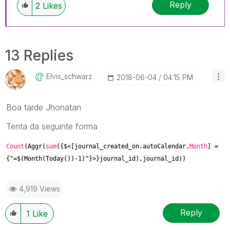
Reply
2
Likes
13 Replies
Elvis_schwarz
‎2018-06-04
04:15 PM
Boa tarde Jhonatan
Tenta da seguinte forma
Count
(Aggr(
sum
({$<[journal_created_on.autoCalendar.
Month
] =
{"=$(Month(Today())-1)"}>}journal_id),journal_id))
4,919 Views
Reply
1
Like