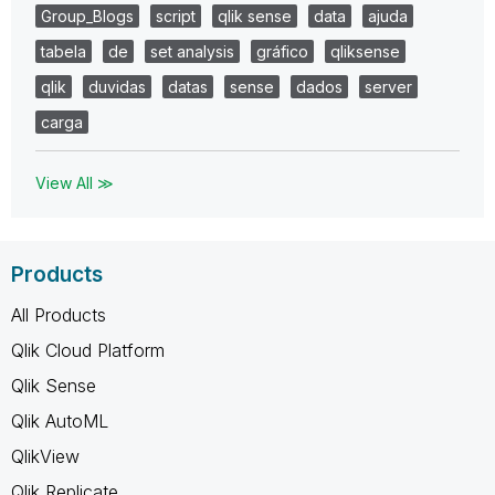
Group_Blogs
script
qlik sense
data
ajuda
tabela
de
set analysis
gráfico
qliksense
qlik
duvidas
datas
sense
dados
server
carga
View All ≫
Products
All Products
Qlik Cloud Platform
Qlik Sense
Qlik AutoML
QlikView
Qlik Replicate