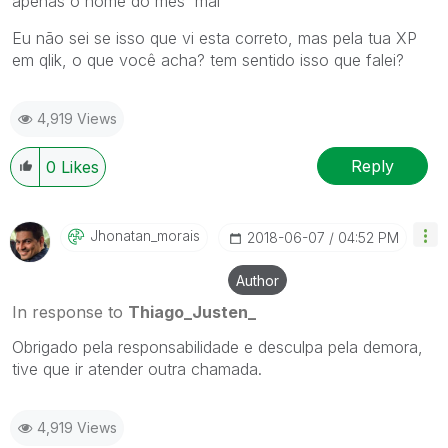
apenas o nome do mês 'mai'
Eu não sei se isso que vi esta correto, mas pela tua XP
em qlik, o que você acha? tem sentido isso que falei?
4,919 Views
Reply
0
Likes
Jhonatan_morais
‎2018-06-07
04:52 PM
Author
In response to
Thiago_Justen_
Obrigado pela responsabilidade e desculpa pela demora,
tive que ir atender outra chamada.
4,919 Views