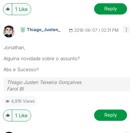
Reply
1
Like
Thiago_Justen_
‎2018-06-07
02:31 PM
Jonathan,
Alguma novidade sobre o assunto?
Abs e Sucesso!!
Thiago Justen Teixeira Gonçalves
Farol BI
WhatsApp: 24 98152-1675
4,919 Views
Skype: justen.thiago
Reply
1
Like