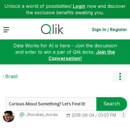
Unlock a world of possibilities!
Login
now and discover
the exclusive benefits awaiting you.
Expand
Sign In / Register
Data Works for AI is here - Join the discussion
and enter to win a pair of Qlik kicks:
Join the
Conversation!
Brasil
Search
Jhonatan_morais
‎2018-06-04
03:03 PM