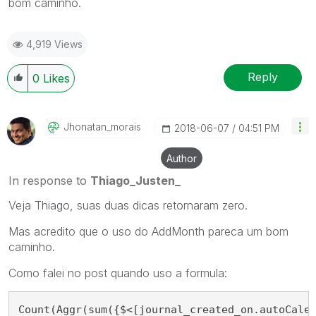
bom caminho.
4,919 Views
Reply
0
Likes
Jhonatan_morais
‎2018-06-07
04:51 PM
Author
In response to
Thiago_Justen_
Veja Thiago, suas duas dicas retornaram zero.
Mas acredito que o uso do AddMonth pareca um bom
caminho.
Como falei no post quando uso a formula:
Count(Aggr(sum({$<[journal_created_on.autoCale