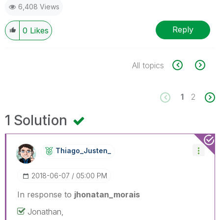
6,408 Views
Reply
0
Likes
All topics
1
2
1 Solution
Thiago_Justen_
‎2018-06-07
05:00 PM
In response to
jhonatan_morais
Jonathan,