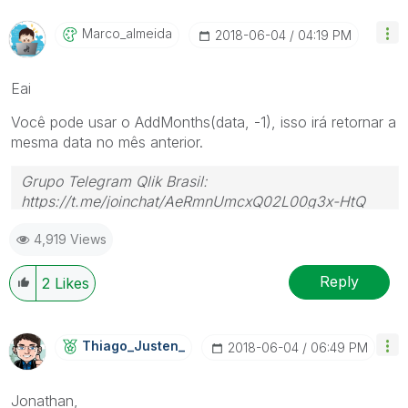
Marco_almeida
‎2018-06-04
04:19 PM
Eai
Você pode usar o AddMonths(data, -1), isso irá retornar a
mesma data no mês anterior.
Grupo Telegram Qlik Brasil:
https://t.me/joinchat/AeRmnUmcxQ02L00g3x-HtQ
4,919 Views
Reply
2
Likes
Thiago_Justen_
‎2018-06-04
06:49 PM
Jonathan,