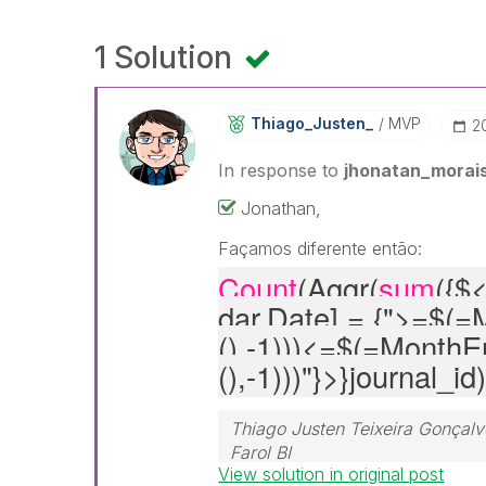
1 Solution
Thiago_Justen_
MVP
‎
In response to
jhonatan_morai
Jonathan,
Façamos diferente então:
Count
(Aggr(
sum
({$
dar.Date
] = {">=$(
(),-1)))<=$(=Month
(),-1)))"
}>}journal_id)
Thiago Justen Teixeira Gonçalv
Farol BI
View solution in original post
WhatsApp: 24 98152-1675