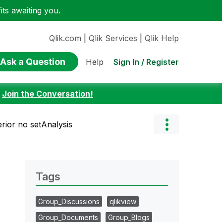
ts awaiting you.
Qlik.com
|
Qlik Services
|
Qlik Help
Ask a Question
Sign In / Register
Help
:
Join the Conversation!
rior no setAnalysis
Tags
Group_Discussions
qlikview
Group_Documents
Group_Blogs