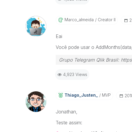
Marco_almeida
Creator II
‎
Eai
Você pode usar o AddMonths(data, -
Grupo Telegram Qlik Brasil: ht
4,923 Views
Thiago_Justen_
MVP
‎20
Jonathan,
Teste assim: