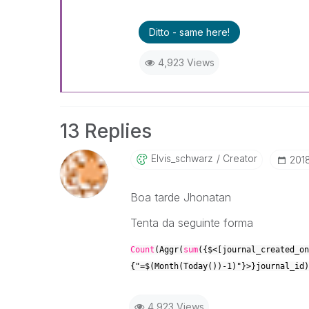
Skype: justen.thiago
Ditto - same here!
4,923 Views
13 Replies
Elvis_schwarz
Creator
‎20
Boa tarde Jhonatan
Tenta da seguinte forma
Count
(Aggr(
sum
({$<[journal_created_on
{"=$(Month(Today())-1)"}>}journal_id)
4,923 Views