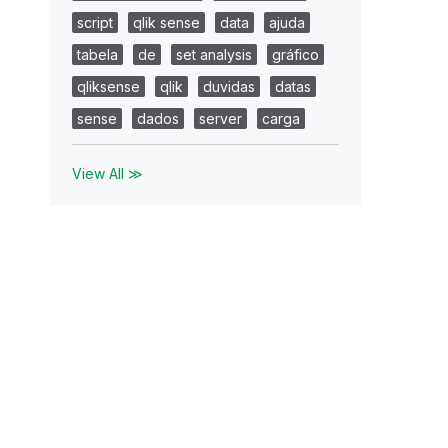
script
qlik sense
data
ajuda
tabela
de
set analysis
gráfico
qliksense
qlik
duvidas
datas
sense
dados
server
carga
View All ≫
id),journal_id))