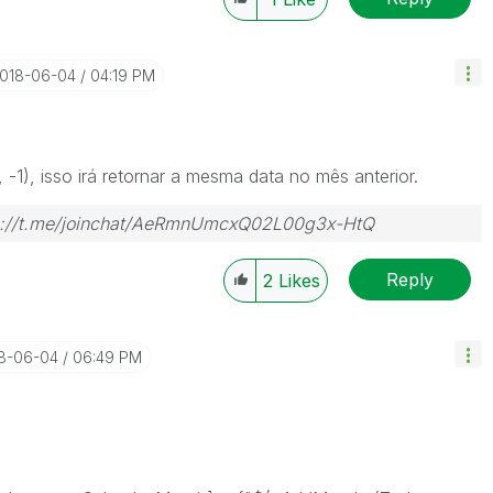
2018-06-04
04:19 PM
1), isso irá retornar a mesma data no mês anterior.
tps://t.me/joinchat/AeRmnUmcxQ02L00g3x-HtQ
Reply
2
Likes
18-06-04
06:49 PM