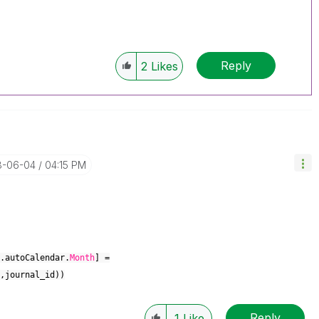
Reply
2
Likes
18-06-04
04:15 PM
.autoCalendar.
Month
] =
,journal_id))
Reply
1
Like