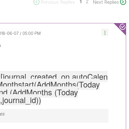
1
2
Previous Replies
Next Replies
2018-06-07
05:00 PM
s
<[journal_created_on.autoCalen
=Monthstart(AddMonths(Today
End (AddMonths (Today
,journal_id))
es