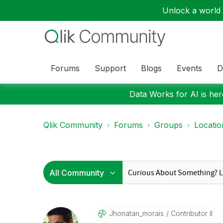
Unlock a world o
Forums
Support
Blogs
Events
D
Data Works for AI is here
Qlik Community
Forums
Groups
Locati
Jhonatan_morais
Contributor II