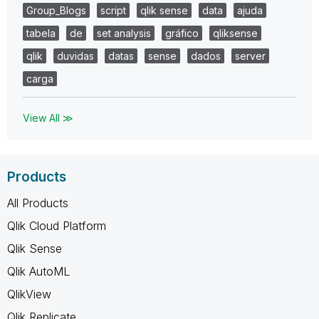
Group_Blogs
script
qlik sense
data
ajuda
tabela
de
set analysis
gráfico
qliksense
qlik
duvidas
datas
sense
dados
server
carga
View All ≫
Products
All Products
Qlik Cloud Platform
Qlik Sense
Qlik AutoML
QlikView
Qlik Replicate