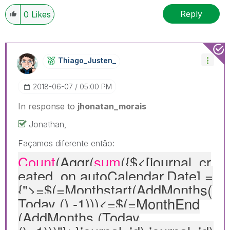
Reply
0
Likes
Thiago_Justen_
‎2018-06-07
05:00 PM
In response to
jhonatan_morais
Jonathan,
Façamos diferente então:
Count
(Aggr(
sum
({$<[journal_cr
eated_on.autoCalendar.Date
] =
{">=$(=Monthstart(AddMonths(
Today (),-1)))<=$(=MonthEnd
(AddMonths (Today