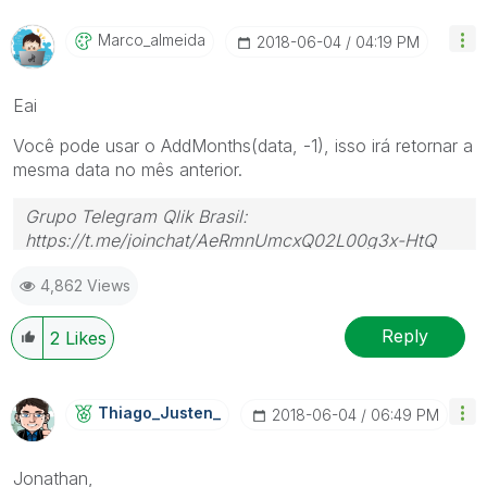
Marco_almeida
‎2018-06-04
04:19 PM
Eai
Você pode usar o AddMonths(data, -1), isso irá retornar a
mesma data no mês anterior.
Grupo Telegram Qlik Brasil:
https://t.me/joinchat/AeRmnUmcxQ02L00g3x-HtQ
4,862 Views
Reply
2
Likes
Thiago_Justen_
‎2018-06-04
06:49 PM
Jonathan,