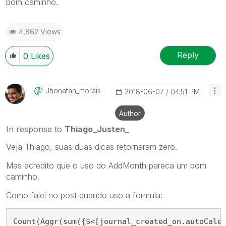
bom caminho.
4,862 Views
Reply
0
Likes
Jhonatan_morais
‎2018-06-07
04:51 PM
Author
In response to
Thiago_Justen_
Veja Thiago, suas duas dicas retornaram zero.
Mas acredito que o uso do AddMonth pareca um bom
caminho.
Como falei no post quando uso a formula:
Count(Aggr(sum({$<[journal_created_on.autoCale