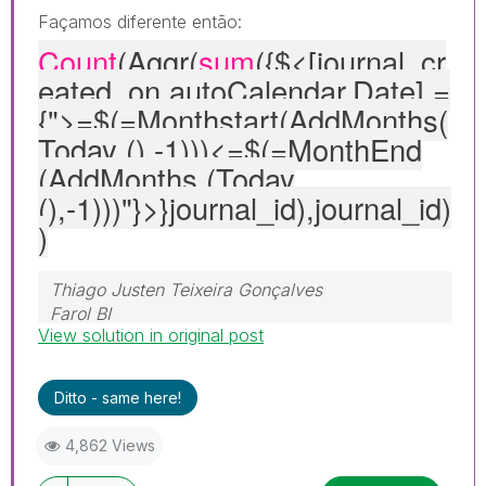
Façamos diferente então:
Count
(Aggr(
sum
({$<[journal_cr
eated_on.autoCalendar.Date
] =
{">=$(=Monthstart(AddMonths(
Today (),-1)))<=$(=MonthEnd
(AddMonths (Today
(),-1)))"
}>}journal_id),journal_id)
)
Thiago Justen Teixeira Gonçalves
Farol BI
View solution in original post
WhatsApp: 24 98152-1675
Skype: justen.thiago
Ditto - same here!
4,862 Views