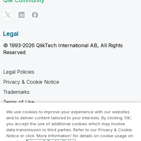
Qlik Community
Legal
© 1993-2026 QlikTech International AB, All Rights
Reserved
Legal Policies
Privacy & Cookie Notice
Trademarks
Terms of Use
Legal Agreements
We use cookies to improve your experience with our websites
and to deliver content tailored to your interests. By clicking ‘Ok’,
Product Terms
you accept the use of additional cookies which may involve
data transmission to third parties. Refer to our Privacy & Cookie
Do not share my info
Notice or click ‘More Information’ for details on cookie usage on