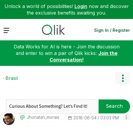
Unlock a world of possibilities!
Login
now and discover
the exclusive benefits awaiting you.
Expand
Sign In / Register
Data Works for AI is here - Join the discussion
and enter to win a pair of Qlik kicks:
Join the
Conversation!
Brasil
Search
Jhonatan_morais
‎2018-06-04
03:03 PM