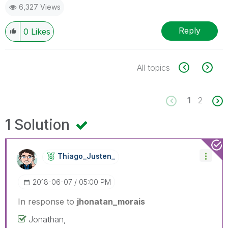
6,327 Views
Reply
0
Likes
All topics
1
2
1 Solution
Thiago_Justen_
‎2018-06-07
05:00 PM
In response to
jhonatan_morais
Jonathan,