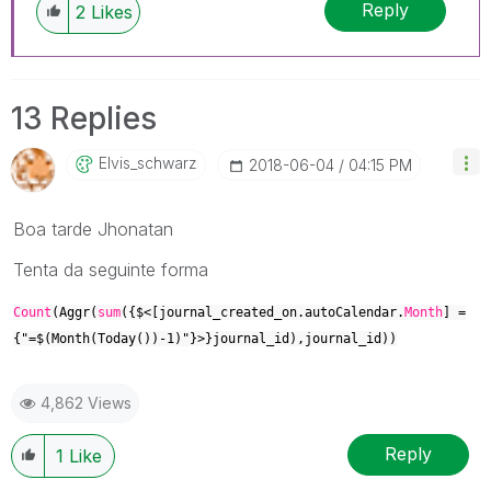
Reply
2
Likes
13 Replies
Elvis_schwarz
‎2018-06-04
04:15 PM
Boa tarde Jhonatan
Tenta da seguinte forma
Count
(Aggr(
sum
({$<[journal_created_on.autoCalendar.
Month
] =
{"=$(Month(Today())-1)"}>}journal_id),journal_id))
4,862 Views
Reply
1
Like