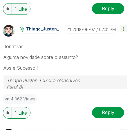
Reply
1
Like
Thiago_Justen_
‎2018-06-07
02:31 PM
Jonathan,
Alguma novidade sobre o assunto?
Abs e Sucesso!!
Thiago Justen Teixeira Gonçalves
Farol BI
WhatsApp: 24 98152-1675
4,862 Views
Skype: justen.thiago
Reply
1
Like