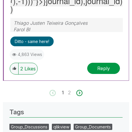
(),-1)))"
}>}journal_id),journal_id)
)
Thiago Justen Teixeira Gonçalves
Farol BI
WhatsApp: 24 98152-1675
Ditto - same here!
Skype: justen.thiago
4,863 Views
Reply
2
Likes
1
2
Tags
Group_Discussions
qlikview
Group_Documents