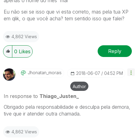
apenas o nome do mês 'mai'
Eu não sei se isso que vi esta correto, mas pela tua XP
em qlik, o que você acha? tem sentido isso que falei?
4,862 Views
Reply
0
Likes
Jhonatan_morais
‎2018-06-07
04:52 PM
Author
In response to
Thiago_Justen_
Obrigado pela responsabilidade e desculpa pela demora,
tive que ir atender outra chamada.
4,862 Views