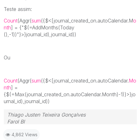
Teste assim:
Count
(Aggr(
sum
({$<[journal_created_on.autoCalendar.M
o
nth
] = {"$(=AddMonths(Today
(),-1))"
}>}journal_id),journal_id))
Ou
Count
(Aggr(
sum
({$<[journal_created_on.autoCalendar.
Mo
nth
] =
{$(=Max(journal_created_on.autoCalendar.Month)-1)
}>}jo
urnal_id),journal_id))
Thiago Justen Teixeira Gonçalves
Farol BI
WhatsApp: 24 98152-1675
4,862 Views
Skype: justen.thiago