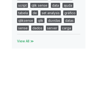
script
qlik sense
data
ajuda
tabela
de
set analysis
gráfico
qliksense
qlik
duvidas
datas
sense
dados
server
carga
View All ≫
id),journal_id))