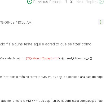
1
2
Previous Replies
Next Replies
018-06-08
10:55 AM
do fiz alguns teste aqui e acredito que se fizer como
oCalendar.Month] =
{"$(=Month(Today() -1))"
}>}journal_id),journal_id))
h] : retorna o mês no formato "MMM", ou seja, se considerar a data de hoje
ltado no formato MMM YYYY, ou seja, jun 2018, com isto a comparação não