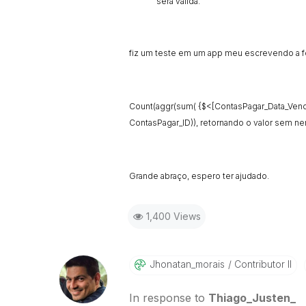
será válida.
fiz um teste em um app meu escrevendo a fó
Count(aggr(sum( {$<[ContasPagar_Data_Venci
ContasPagar_ID)), retornando o valor sem n
Grande abraço, espero ter ajudado.
1,400 Views
Jhonatan_morais
Contributor II
In response to
Thiago_Justen_