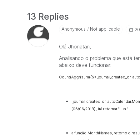
13 Replies
Anonymous
Not applicable
‎2
Olá Jhonatan,
Analisando o problema que está ten
abaixo deve funcionar:
Count(Aggr(sum({$<[journal_created_on.aut
[journal_created_on.autoCalendar.Mont
(06/06/2018) , irá retornar " jun "
a função MonthNames, retorno o resu