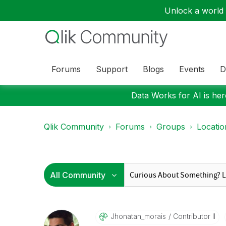
Unlock a world o
Forums
Support
Blogs
Events
D
Data Works for AI is here
Qlik Community
Forums
Groups
Locati
Jhonatan_morais
Contributor II