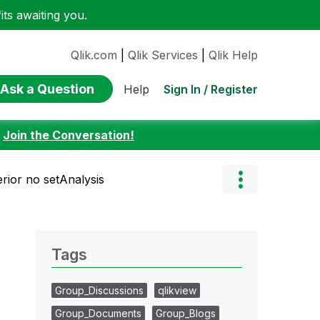
ts awaiting you.
Qlik.com
|
Qlik Services
|
Qlik Help
Ask a Question
Sign In / Register
Help
:
Join the Conversation!
rior no setAnalysis
Tags
Group_Discussions
qlikview
Group_Documents
Group_Blogs