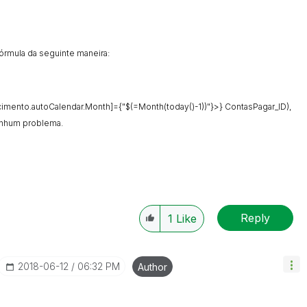
rmula da seguinte maneira:
mento.autoCalendar.Month]={"$(=Month(today()-1))"}>} ContasPagar_ID),
enhum problema.
Reply
1
Like
‎2018-06-12
06:32 PM
Author