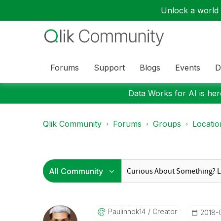
Unlock a world o
Forums
Support
Blogs
Events
D
Data Works for AI is here
Qlik Community
Forums
Groups
Locati
Paulinhok14
Creator
‎2018-