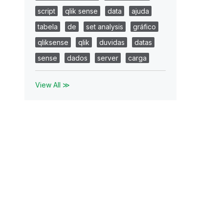
script
qlik sense
data
ajuda
tabela
de
set analysis
gráfico
qliksense
qlik
duvidas
datas
sense
dados
server
carga
View All ≫