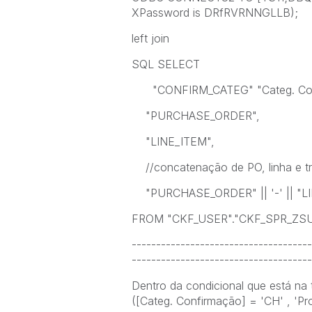
XPassword is DRfRVRNNGLLB);
left join
SQL SELECT
"CONFIRM_CATEG" "Categ. Con
"PURCHASE_ORDER",
"LINE_ITEM",
//concatenação de PO, linha e t
"PURCHASE_ORDER" || '-' || "LIN
FROM "CKF_USER"."CKF_SPR_ZS
-------------------------------------
-------------------------------------
Dentro da condicional que está na t
([Categ. Confirmação] = 'CH' , 'Pro