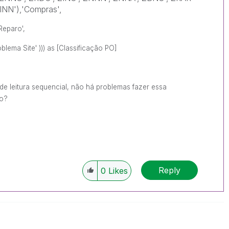
INN'),'Compras',
'Reparo',
oblema Site' ))) as [Classificação PO]
 de leitura sequencial, não há problemas fazer essa
po?
Reply
0
Likes