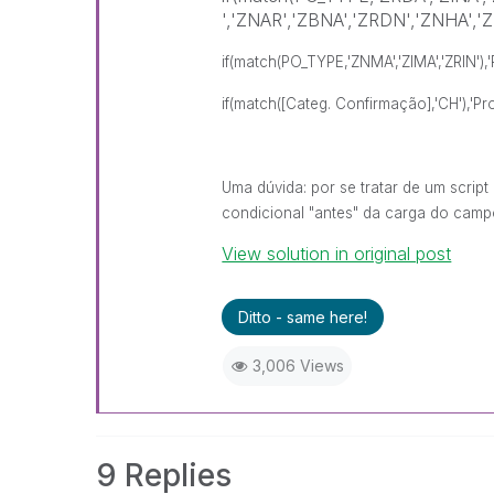
','ZNAR','ZBNA','ZRDN','ZNHA','Z
if(match(PO_TYPE,'ZNMA','ZIMA','ZRIN'),
if(match([Categ. Confirmação],'CH'),'Pr
Uma dúvida: por se tratar de um script
condicional "antes" da carga do cam
View solution in original post
Ditto - same here!
3,006 Views
9 Replies