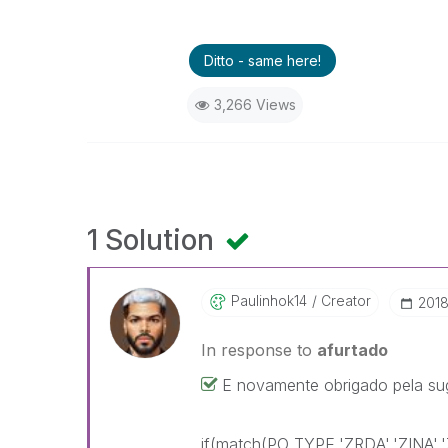
Ditto - same here!
3,266 Views
1 Solution
Paulinhok14
Creator
‎201
In response to
afurtado
E novamente obrigado pela sug
if(match(PO_TYPE,'ZRDA','ZINA'