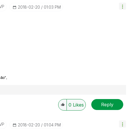
VP
‎2018-02-20
01:03 PM
ão",
Reply
0
Likes
VP
‎2018-02-20
01:04 PM