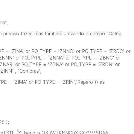
ent,
preciso fazer, mas também utilizando o campo "Categ.
 = 'ZINA' or PO_TYPE = 'ZNNC' or PO_TYPE = 'ZRDC' or
'ZNNN' or PO_TYPE = 'ZNNA' or PO_TYPE = 'ZBNC' or
ZNAR' or PO_TYPE = 'ZBNA' or PO_TYPE = 'ZRDN' or
ZINN' , 'Compras',
= 'ZIMA' or PO_TYPE = 'ZRIN','Reparo')) as
S');
=TS11] (XUserId is OKJWTRNNGbXKXZVMSDAA,