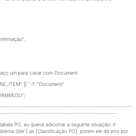
firmação",
raço um para casar com Document
E_ITEM" || '-1' "Document"
URMM030";
--------------------------------------------------------------
-------------------------------------------------------
abela PO, eu queria adicionar a seguinte situação: if
blema Site') as [Classificação PO], porém ele dá erro por