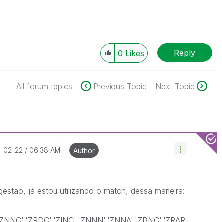
Reply
0
Likes
All forum topics
Previous Topic
Next Topic
8-02-22
06:38 AM
Author
estão, já estou utilizando o match, dessa maneira:
,'ZNNC','ZRDC','ZINC','ZNNN','ZNNA','ZBNC','ZRAR