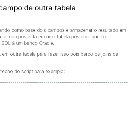
 campo de outra tabela
lizando como base dois campos e armazenar o resultado em
us campos está em uma tabela posterior que foi
a SQL à um banco Oracle.
 em outra tabela para fazer isso pois perco os joins da
echo do script para exemplo:
--------------------------------------------------------------
--------------------------------------------------------