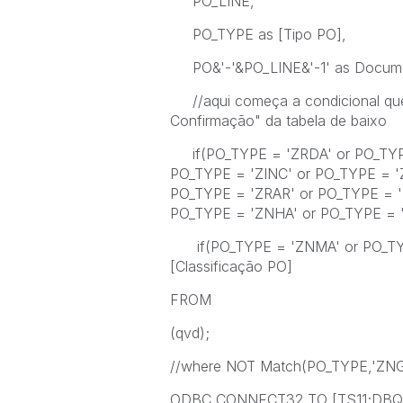
PO_LINE,
PO_TYPE as [Tipo PO],
PO&'-'&PO_LINE&'-1' as Docum
//aqui começa a condicional que 
Confirmação" da tabela de baixo
if(PO_TYPE = 'ZRDA' or PO_TYPE
PO_TYPE = 'ZINC' or PO_TYPE = 
PO_TYPE = 'ZRAR' or PO_TYPE = '
PO_TYPE = 'ZNHA' or PO_TYPE = '
if(PO_TYPE = 'ZNMA' or PO_TYPE 
[Classificação PO]
FROM
(qvd);
//where NOT Match(PO_TYPE,'ZNG
ODBC CONNECT32 TO [TS11;DBQ