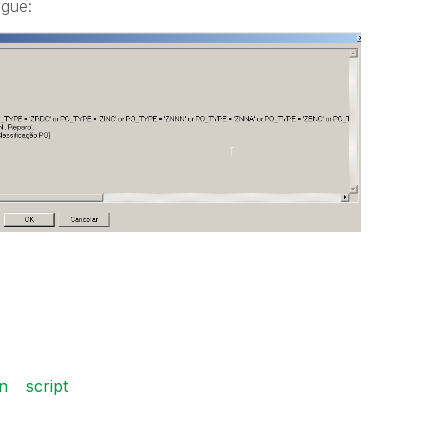
gue:
in
script