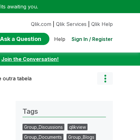
ts awaiting you.
Qlik.com
|
Qlik Services
|
Qlik Help
Ask a Question
Sign In / Register
Help
:
Join the Conversation!
 outra tabela
Tags
Group_Discussions
qlikview
Group_Documents
Group_Blogs