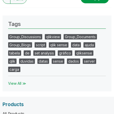
Tags
Group_Discussions
qlikview
Group_Documents
Group_Blogs
script
qlik sense
data
ajuda
tabela
de
set analysis
gráfico
qliksense
qlik
duvidas
datas
sense
dados
server
carga
View All ≫
Products
All Products