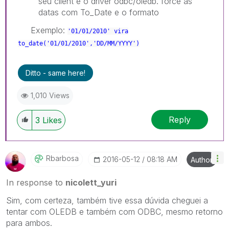
seu client e o driver odbc/oledb. force as
datas com To_Date e o formato
Exemplo:
'01/01/2010' vira
to_date(
'01/01/2010','DD/MM/YYYY')
Ditto - same here!
1,010 Views
Reply
3
Likes
Rbarbosa
‎2016-05-12
08:18 AM
Author
In response to
nicolett_yuri
Sim, com certeza, também tive essa dúvida cheguei a
tentar com OLEDB e também com ODBC, mesmo retorno
para ambos.