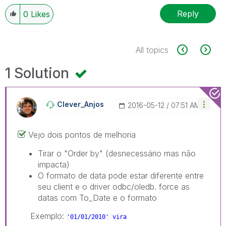
Reply
0
Likes
All topics
1 Solution
Clever_Anjos
‎2016-05-12
07:51 AM
Vejo dois pontos de melhoria
Tirar o "Order by" (desnecessário mas não
impacta)
O formato de data pode estar diferente entre
seu client e o driver odbc/oledb. force as
datas com To_Date e o formato
Exemplo:
'01/01/2010' vira