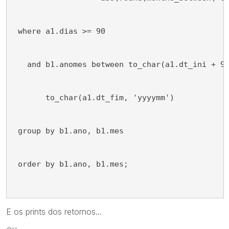
 where a1.dias >= 90
   and b1.anomes between to_char(a1.dt_ini + 9
       to_char(a1.dt_fim, 'yyyymm')
 group by b1.ano, b1.mes
 order by b1.ano, b1.mes;
E os prints dos retornos...