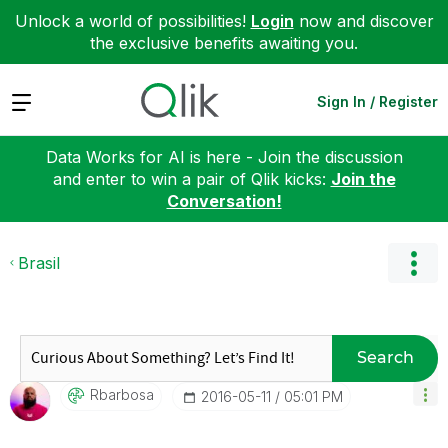
Unlock a world of possibilities!
Login
now and discover
the exclusive benefits awaiting you.
Expand
Sign In / Register
Data Works for AI is here - Join the discussion
and enter to win a pair of Qlik kicks:
Join the
Conversation!
Brasil
Search
Rbarbosa
‎2016-05-11
05:01 PM