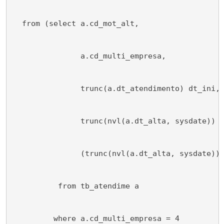
  from (select a.cd_mot_alt,
               a.cd_multi_empresa,
               trunc(a.dt_atendimento) dt_ini,
               trunc(nvl(a.dt_alta, sysdate)) 
               (trunc(nvl(a.dt_alta, sysdate))
          from tb_atendime a
         where a.cd_multi_empresa = 4