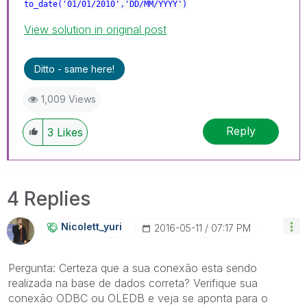
to_date(
'01/01/2010','DD/MM/YYYY')
View solution in original post
Ditto - same here!
1,009 Views
Reply
3
Likes
4 Replies
Nicolett_yuri
‎2016-05-11
07:17 PM
Pergunta: Certeza que a sua conexão esta sendo
realizada na base de dados correta? Verifique sua
conexão ODBC ou OLEDB e veja se aponta para o