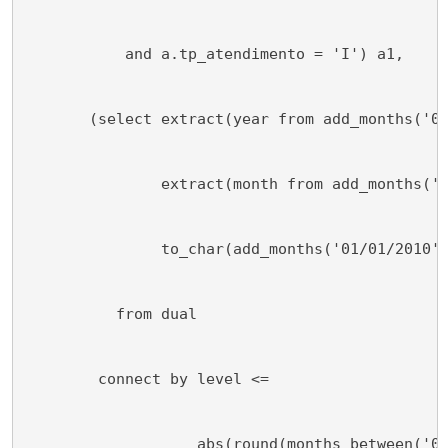
           and a.tp_atendimento = 'I') a1,
       (select extract(year from add_months('0
               extract(month from add_months('
               to_char(add_months('01/01/2010'
          from dual
        connect by level <=
                   abs(round(months_between('0