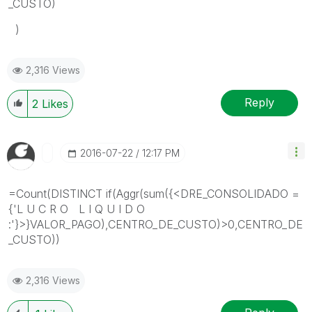
_CUSTO)
)
2,316 Views
Reply
2
Likes
‎2016-07-22
12:17 PM
=Count(DISTINCT if(Aggr(sum({<DRE_CONSOLIDADO =
{'L U C R O L I Q U I D O
:'}>}VALOR_PAGO),CENTRO_DE_CUSTO)>0,CENTRO_DE
_CUSTO))
2,316 Views