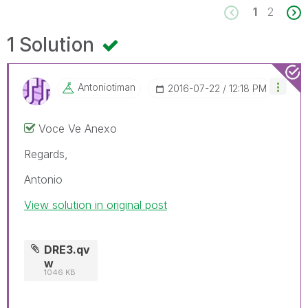
1
2
1 Solution
Antoniotiman
‎2016-07-22
12:18 PM
Voce Ve Anexo
Regards,
Antonio
View solution in original post
DRE3.qv
w
1046 KB