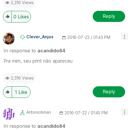
2,316 Views
Reply
0
Likes
Clever_Anjos
‎2016-07-22
01:43 PM
In response to
acandido84
Pra mim, seu print não apareceu
2,316 Views
Reply
1
Like
Antoniotiman
‎2016-07-22
01:45 PM
In response to
acandido84