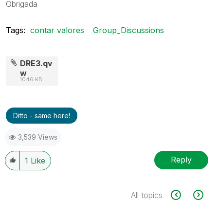
Obrigada
Tags:
contar valores
Group_Discussions
DRE3.qv
w
1046 KB
Ditto - same here!
3,539 Views
Reply
1
Like
All topics