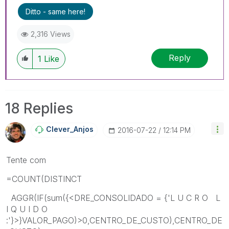
Ditto - same here!
2,316 Views
Reply
1
Like
18 Replies
Clever_Anjos
‎2016-07-22
12:14 PM
Tente com
=COUNT(DISTINCT
AGGR(IF(sum({<DRE_CONSOLIDADO = {'L U C R O L
I Q U I D O
:'}>}VALOR_PAGO)>0,CENTRO_DE_CUSTO),CENTRO_DE