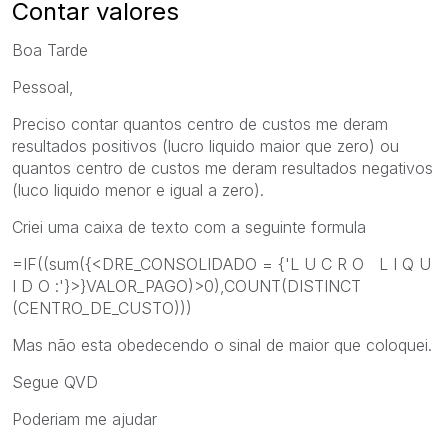
Contar valores
Boa Tarde
Pessoal,
Preciso contar quantos centro de custos me deram
resultados positivos (lucro liquido maior que zero) ou
quantos centro de custos me deram resultados negativos
(luco liquido menor e igual a zero).
Criei uma caixa de texto com a seguinte formula
=IF((sum({<DRE_CONSOLIDADO = {'L U C R O L I Q U
I D O :'}>}VALOR_PAGO)>0),COUNT(DISTINCT
(CENTRO_DE_CUSTO)))
Mas não esta obedecendo o sinal de maior que coloquei.
Segue QVD
Poderiam me ajudar