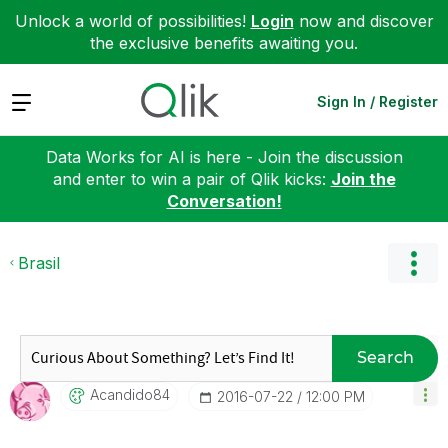
Unlock a world of possibilities!
Login
now and discover
the exclusive benefits awaiting you.
Expand
Sign In / Register
Data Works for AI is here - Join the discussion
and enter to win a pair of Qlik kicks:
Join the
Conversation!
Brasil
Search
Acandido84
‎2016-07-22
12:00 PM