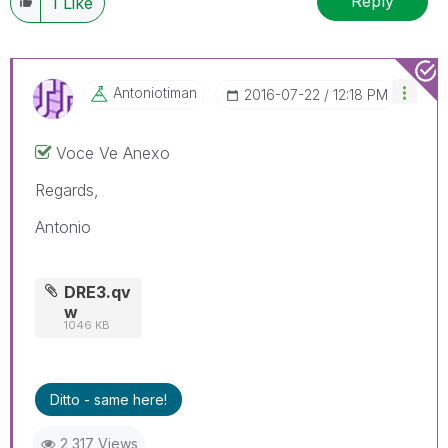
Reply
1
Like
Antoniotiman
‎2016-07-22
12:18 PM
Voce Ve Anexo
Regards,
Antonio
DRE3.qv
w
1046 KB
Ditto - same here!
2,317 Views