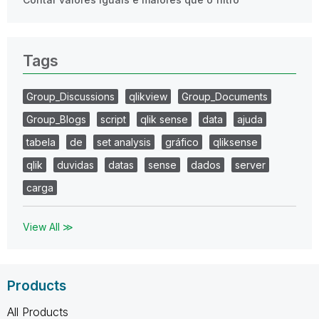
Tags
Group_Discussions
qlikview
Group_Documents
Group_Blogs
script
qlik sense
data
ajuda
tabela
de
set analysis
gráfico
qliksense
qlik
duvidas
datas
sense
dados
server
carga
View All ≫
Products
All Products