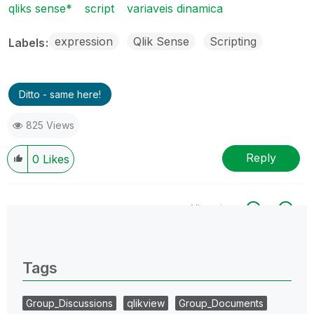
qliks sense*
script
variaveis dinamica
expression
Qlik Sense
Scripting
Labels
Ditto - same here!
825 Views
Reply
0
Likes
All topics
0 Replies
Tags
Group_Discussions
qlikview
Group_Documents