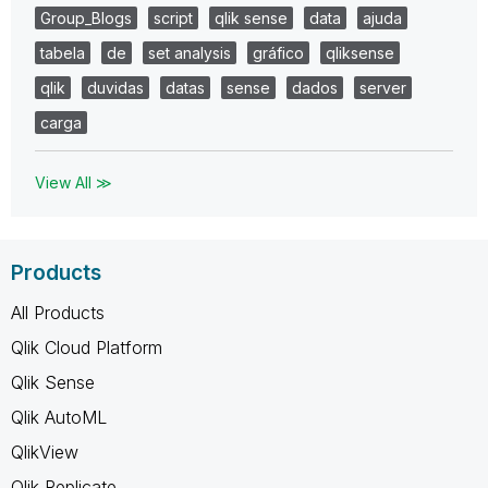
Group_Blogs
script
qlik sense
data
ajuda
tabela
de
set analysis
gráfico
qliksense
qlik
duvidas
datas
sense
dados
server
carga
View All ≫
Products
All Products
Qlik Cloud Platform
Qlik Sense
Qlik AutoML
QlikView
Qlik Replicate