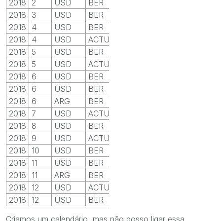
2018
2
USD
BER
3,4
2018
3
USD
BER
17,1023571
2018
4
USD
BER
3340,81875
2018
4
USD
ACTUAL
0,84697391
2018
5
USD
BER
0,8905152
2018
5
USD
ACTUAL
3,21076497
2018
6
USD
BER
3,4
2018
6
USD
BER
19,015
2018
6
ARG
BER
3340,81875
2018
7
USD
ACTUAL
0,80986087
2018
8
USD
BER
0,8905152
2018
9
USD
ACTUAL
3,248275
2018
10
USD
BER
3,4
2018
11
USD
BER
19,85055
2018
11
ARG
BER
24004,4569
2018
12
USD
ACTUAL
0,81352781
2018
12
USD
BER
0,8905152
Criamos um calendário, mas não posso ligar essa