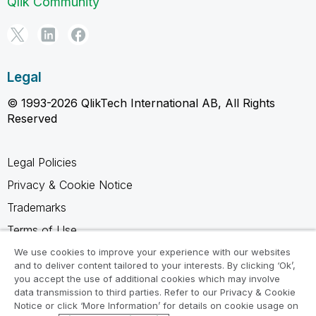
Qlik Community
Legal
© 1993-2026 QlikTech International AB, All Rights
Reserved
Legal Policies
Privacy & Cookie Notice
Trademarks
Terms of Use
Legal Agreements
We use cookies to improve your experience with our websites
and to deliver content tailored to your interests. By clicking ‘Ok’,
Product Terms
you accept the use of additional cookies which may involve
data transmission to third parties. Refer to our Privacy & Cookie
Do not share my info
Notice or click ‘More Information’ for details on cookie usage on