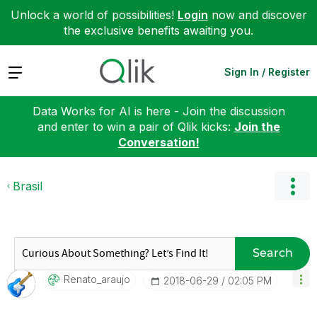
Unlock a world of possibilities!
Login
now and discover
the exclusive benefits awaiting you.
Expand
Sign In / Register
Data Works for AI is here - Join the discussion
and enter to win a pair of Qlik kicks:
Join the
Conversation!
Brasil
Search
Renato_araujo
‎2018-06-29
02:05 PM