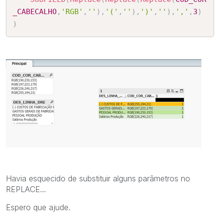
_CABECALHO
,
'RGB'
,
''
)
,
'('
,
''
)
,
')'
,
''
)
,
','
,
3
)
)
Havia esquecido de substituir alguns parâmetros no
REPLACE...
Espero que ajude.