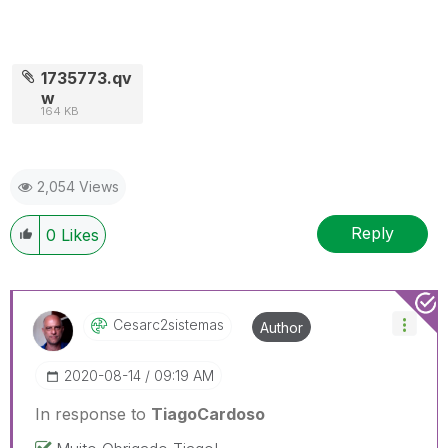
1735773.qv
w
164 KB
2,054 Views
Reply
0
Likes
Cesarc2sistemas
Author
‎2020-08-14
09:19 AM
In response to
TiagoCardoso