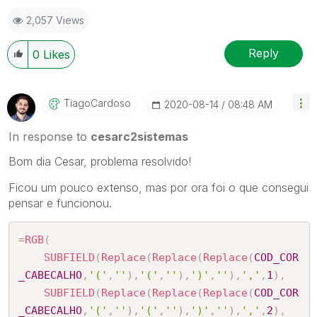
2,057 Views
Reply
0
Likes
TiagoCardoso
‎2020-08-14
08:48 AM
In response to
cesarc2sistemas
Bom dia Cesar, problema resolvido!
Ficou um pouco extenso, mas por ora foi o que consegui
pensar e funcionou.
=
RGB
(
SUBFIELD
(
Replace
(
Replace
(
Replace
(
COD_COR
_CABECALHO
,
'('
,
''
)
,
'('
,
''
)
,
')'
,
''
)
,
','
,
1
)
,
SUBFIELD
(
Replace
(
Replace
(
Replace
(
COD_COR
_CABECALHO
,
'('
,
''
)
,
'('
,
''
)
,
')'
,
''
)
,
','
,
2
)
,