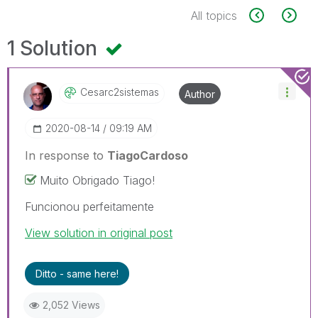
All topics
1 Solution
Cesarc2sistemas
Author
‎2020-08-14
09:19 AM
In response to
TiagoCardoso
Muito Obrigado Tiago!
Funcionou perfeitamente
View solution in original post
Ditto - same here!
2,052 Views