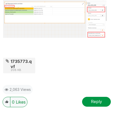
1735773.q
vf
208 KB
2,063 Views
Reply
0
Likes