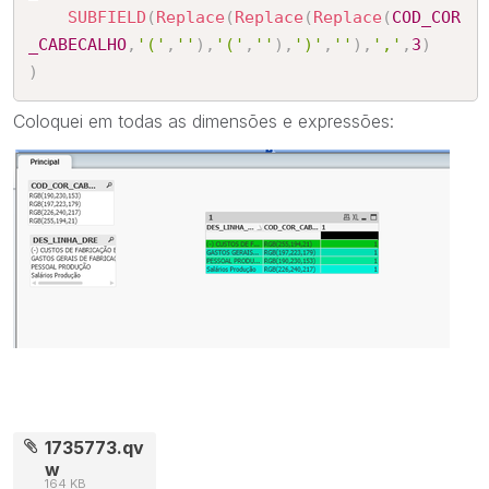
SUBFIELD
(
Replace
(
Replace
(
Replace
(
COD_COR
_CABECALHO
,
'('
,
''
)
,
'('
,
''
)
,
')'
,
''
)
,
','
,
3
)
)
Coloquei em todas as dimensões e expressões:
1735773.qv
w
164 KB