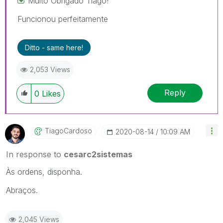
Muito Obrigado Tiago!
Funcionou perfeitamente
Ditto - same here!
2,053 Views
Reply
0
Likes
TiagoCardoso
‎2020-08-14
10:09 AM
In response to
cesarc2sistemas
Às ordens, disponha.
Abraços.
2,045 Views