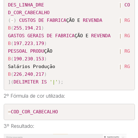
DES_LINHA_DRE
|
CO
D_COR_CABECALHO
(
-
)
CUSTOS
DE
FABRICA
ÇÃO E 
REVENDA
|
RG
B
(
255
,
194
,
21
)
GASTOS
GERAIS
DE
FABRICA
ÇÃO E 
REVENDA
|
RG
B
(
197
,
223
,
179
)
PESSOAL
PRODU
ÇÃO 						
|
RG
B
(
190
,
230
,
153
)
Salários Produção 						
|
RG
B
(
226
,
240
,
217
)
]
(
DELIMITER
IS
'|'
)
;
2º Fórmula de cor utilizada:
=
COD_COR_CABECALHO
3º Resultado: