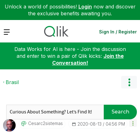
Unlock a world of possibilities!
Login
now and discover
the exclusive benefits awaiting you.
Expand
Sign In / Register
Data Works for AI is here - Join the discussion
and enter to win a pair of Qlik kicks:
Join the
Conversation!
Brasil
Search
Cesarc2sistemas
‎2020-08-13
04:56 PM