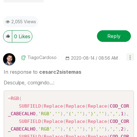
2,055 Views
Reply
0
Likes
TiagoCardoso
‎2020-08-14
08:56 AM
In response to
cesarc2sistemas
Desculpe, corrigindo...:
=
RGB
(
SUBFIELD
(
Replace
(
Replace
(
Replace
(
COD_COR
_CABECALHO
,
'RGB'
,
''
)
,
'('
,
''
)
,
')'
,
''
)
,
','
,
1
)
,
SUBFIELD
(
Replace
(
Replace
(
Replace
(
COD_COR
_CABECALHO
,
'RGB'
,
''
)
,
'('
,
''
)
,
')'
,
''
)
,
','
,
2
)
,
SUBFIELD
(
Replace
(
Replace
(
Replace
(
COD_COR