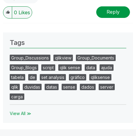
Reply
0
Likes
Tags
Group_Discussions
qlikview
Group_Documents
Group_Blogs
script
qlik sense
data
ajuda
tabela
de
set analysis
gráfico
qliksense
qlik
duvidas
datas
sense
dados
server
carga
View All ≫