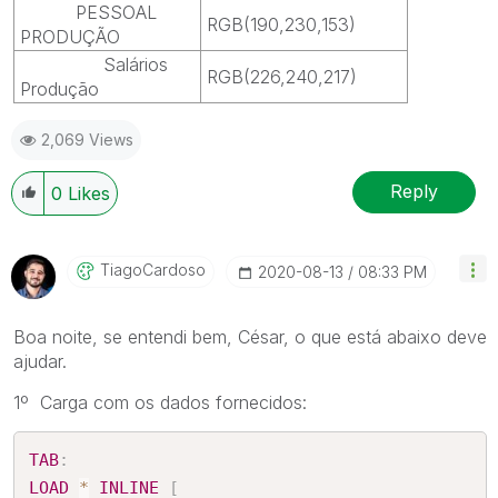
PESSOAL
RGB(190,230,153)
PRODUÇÃO
Salários
RGB(226,240,217)
Produção
2,069 Views
Reply
0
Likes
TiagoCardoso
‎2020-08-13
08:33 PM
Boa noite, se entendi bem, César, o que está abaixo deve
ajudar.
1º Carga com os dados fornecidos:
TAB
:
LOAD
*
INLINE
[