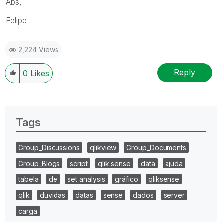
Abs,
Felipe
2,224 Views
Reply
0
Likes
Tags
Group_Discussions
qlikview
Group_Documents
Group_Blogs
script
qlik sense
data
ajuda
tabela
de
set analysis
gráfico
qliksense
qlik
duvidas
datas
sense
dados
server
carga