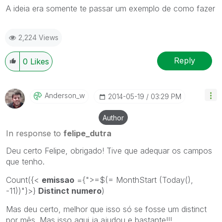
A ideia era somente te passar um exemplo de como fazer
2,224 Views
Reply
0
Likes
Anderson_w
‎2014-05-19
03:29 PM
Author
In response to
felipe_dutra
Deu certo Felipe, obrigado! Tive que adequar os campos
que tenho.
Count({<
emissao
={">=$(= MonthStart (Today(),
-11))"}>}
Distinct numero
)
Mas deu certo, melhor que isso só se fosse um distinct
por mês. Mas isso aqui ja ajudou e bastante!!!