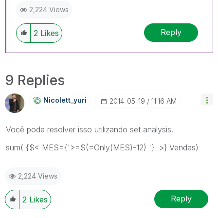
2,224 Views
Reply
2
Likes
9 Replies
Nicolett_yuri
‎2014-05-19
11:16 AM
Você pode resolver isso utilizando set analysis.
sum( {$< MES={'>=$(=Only(MES)-12) '} >} Vendas)
2,224 Views
Reply
2
Likes