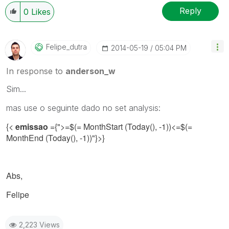
Reply
0
Likes
Felipe_dutra
‎2014-05-19
05:04 PM
In response to
anderson_w
Sim...
mas use o seguinte dado no set analysis:
{<
emissao
={">=$(= MonthStart (Today(), -1))
<=$(=
MonthEnd (Today(), -1))
"}>}
Abs,
Felipe
2,223 Views