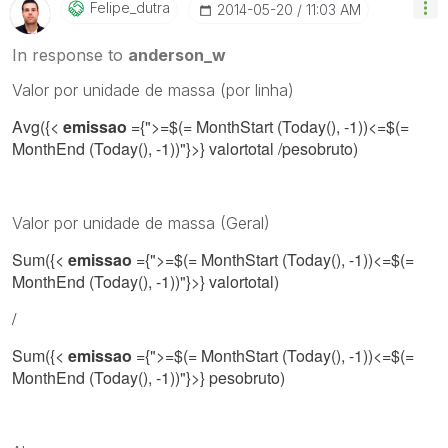
Felipe_dutra
‎2014-05-20
11:03 AM
In response to
anderson_w
Valor por unidade de massa (por linha)
Avg({<
emissao
={">=$(= MonthStart (Today(), -1))
<=$(=
MonthEnd (Today(), -1))
"}>}
valortotal /pesobruto
)
Valor por unidade de massa (Geral)
Sum({<
emissao
={">=$(= MonthStart (Today(), -1))
<=$(=
MonthEnd (Today(), -1))
"}>} valortotal)
/
Sum({<
emissao
={">=$(= MonthStart (Today(), -1))
<=$(=
MonthEnd (Today(), -1))
"}>} pesobruto)