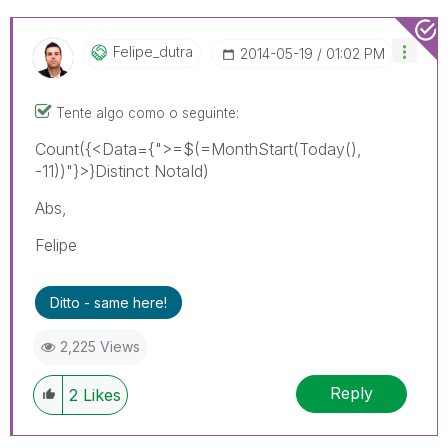
Felipe_dutra
‎2014-05-19
01:02 PM
Tente algo como o seguinte:
Count({<Data={">=$(=MonthStart(Today(),
-11))"}>}Distinct NotaId)
Abs,
Felipe
Ditto - same here!
2,225 Views
Reply
2
Likes