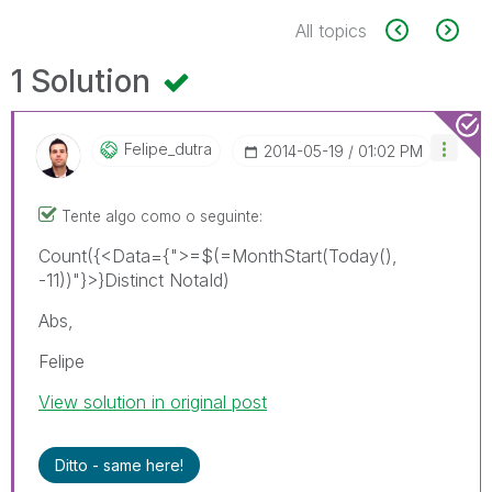
All topics
1 Solution
Felipe_dutra
‎2014-05-19
01:02 PM
Tente algo como o seguinte:
Count({<Data={">=$(=MonthStart(Today(),
-11))"}>}Distinct NotaId)
Abs,
Felipe
View solution in original post
Ditto - same here!