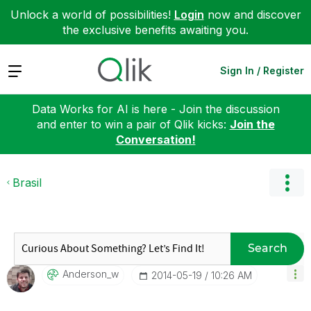
Unlock a world of possibilities!
Login
now and discover
the exclusive benefits awaiting you.
Expand
Sign In / Register
Data Works for AI is here - Join the discussion
and enter to win a pair of Qlik kicks:
Join the
Conversation!
Brasil
Search
Anderson_w
‎2014-05-19
10:26 AM