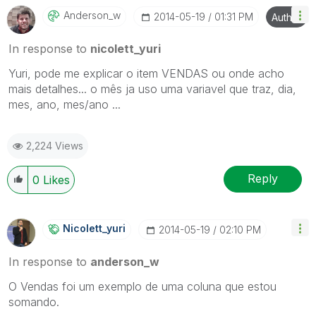
Anderson_w
‎2014-05-19
01:31 PM
Author
In response to
nicolett_yuri
Yuri, pode me explicar o item VENDAS ou onde acho
mais detalhes... o mês ja uso uma variavel que traz, dia,
mes, ano, mes/ano ...
2,224 Views
Reply
0
Likes
Nicolett_yuri
‎2014-05-19
02:10 PM
In response to
anderson_w
O Vendas foi um exemplo de uma coluna que estou
somando.