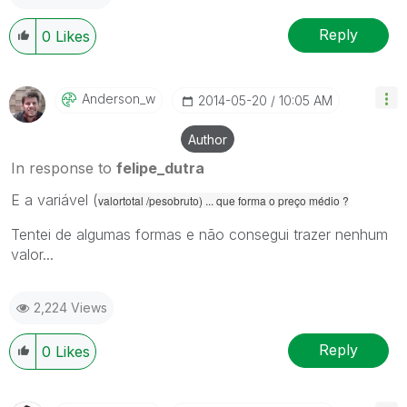
Reply
0
Likes
Anderson_w
‎2014-05-20
10:05 AM
Author
In response to
felipe_dutra
E a variável (
valortotal /pesobruto) ... que forma o preço médio ?
Tentei de algumas formas e não consegui trazer nenhum
valor...
2,224 Views
Reply
0
Likes