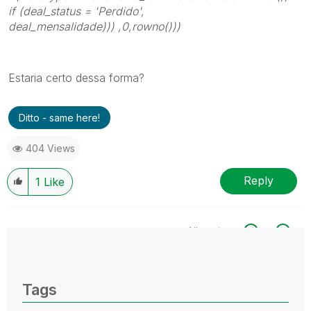
if (deal_status = 'Perdido',
deal_mensalidade)))
,0,rowno()))
Estaria certo dessa forma?
Ditto - same here!
404 Views
Reply
1
Like
All topics
0 Replies
Tags