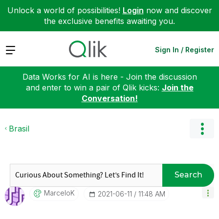
Unlock a world of possibilities!
Login
now and discover
the exclusive benefits awaiting you.
Expand
Sign In / Register
Data Works for AI is here - Join the discussion
and enter to win a pair of Qlik kicks:
Join the
Conversation!
Brasil
Search
MarceloK
‎2021-06-11
11:48 AM