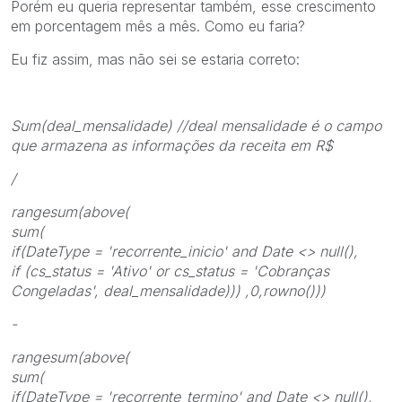
Porém eu queria representar também, esse crescimento
em porcentagem mês a mês. Como eu faria?
Eu fiz assim, mas não sei se estaria correto:
Sum(deal_mensalidade) //deal mensalidade é o campo
que armazena as informações da receita em R$
/
rangesum(above(
sum(
if(DateType = 'recorrente_inicio' and Date <> null(),
if (cs_status = 'Ativo' or cs_status = 'Cobranças
Congeladas', deal_mensalidade)))
,0,rowno()))
-
rangesum(above(
sum(
if(DateType = 'recorrente_termino' and Date <> null(),