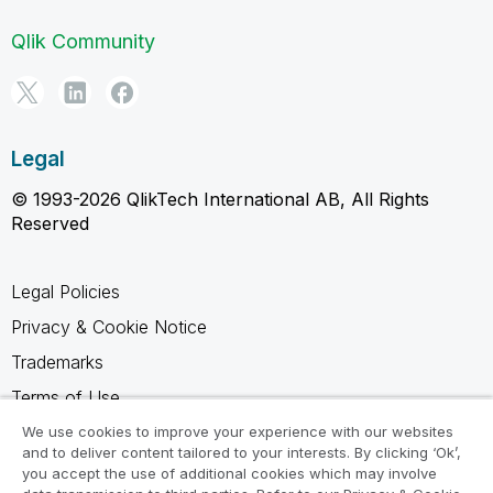
Qlik Community
Legal
© 1993-2026 QlikTech International AB, All Rights
Reserved
Legal Policies
Privacy & Cookie Notice
Trademarks
Terms of Use
Legal Agreements
We use cookies to improve your experience with our websites
and to deliver content tailored to your interests. By clicking ‘Ok’,
Product Terms
you accept the use of additional cookies which may involve