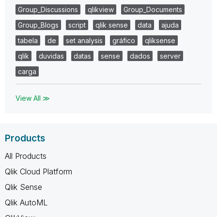
Group_Discussions
qlikview
Group_Documents
Group_Blogs
script
qlik sense
data
ajuda
tabela
de
set analysis
gráfico
qliksense
qlik
duvidas
datas
sense
dados
server
carga
View All ≫
Products
All Products
Qlik Cloud Platform
Qlik Sense
Qlik AutoML