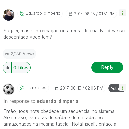
Eduardo_dimperi
O
‎2017-08-15
01:51 PM
Saquei, mas a informação ou a regra de qual NF deve ser
descontada voce tem?
2,289 Views
Reply
0
Likes
Lcarlos_pe
‎2017-08-15
02:06 PM
Author
In response to
eduardo_dimperio
Então, toda nota obedece um sequencial no sistema.
Além disso, as notas de saída e de entrada são
armazenadas na mesma tabela (NotaFiscal), então, a