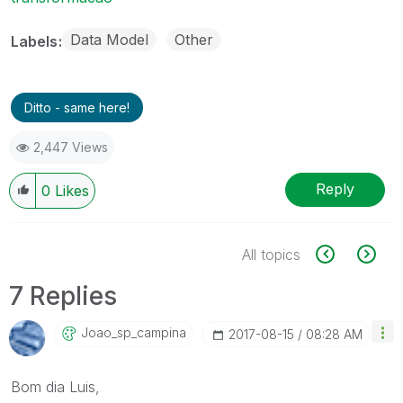
Data Model
Other
Labels
Ditto - same here!
2,447 Views
Reply
0
Likes
All topics
7 Replies
Joao_sp_campina
‎2017-08-15
08:28 AM
Bom dia Luis,