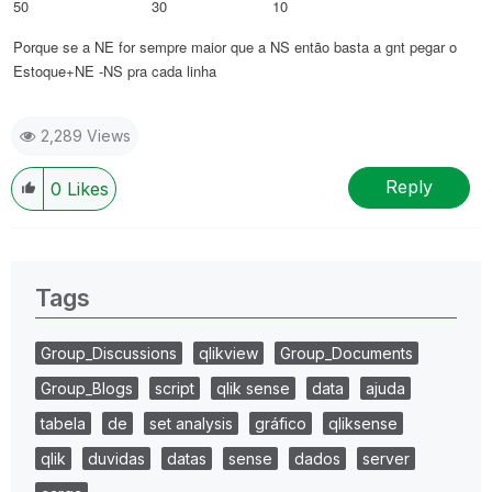
50 30 10
Porque se a NE for sempre maior que a NS então basta a gnt pegar o
Estoque+NE -NS pra cada linha
2,289 Views
Reply
0
Likes
Tags
Group_Discussions
qlikview
Group_Documents
Group_Blogs
script
qlik sense
data
ajuda
tabela
de
set analysis
gráfico
qliksense
qlik
duvidas
datas
sense
dados
server