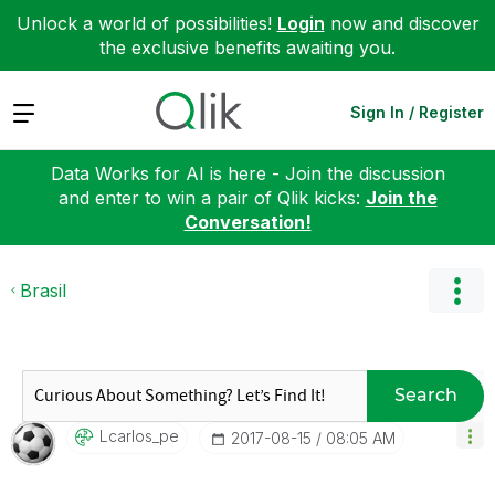
Unlock a world of possibilities!
Login
now and discover
the exclusive benefits awaiting you.
Expand
Sign In / Register
Data Works for AI is here - Join the discussion
and enter to win a pair of Qlik kicks:
Join the
Conversation!
Brasil
Search
Lcarlos_pe
‎2017-08-15
08:05 AM