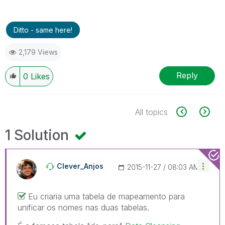
Ditto - same here!
2,179 Views
Reply
0
Likes
All topics
1 Solution
Clever_Anjos
‎2015-11-27
08:03 AM
Eu criaria uma tabela de mapeamento para
unificar os nomes nas duas tabelas.