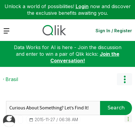
Unlock a world of possibilities!
Login
now and discover
the exclusive benefits awaiting you.
Expand
Sign In / Register
Data Works for AI is here - Join the discussion
and enter to win a pair of Qlik kicks:
Join the
Conversation!
Brasil
Search
‎2015-11-27
06:38 AM