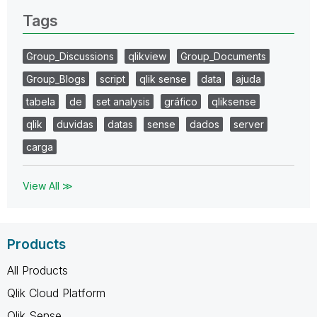
Tags
Group_Discussions
qlikview
Group_Documents
Group_Blogs
script
qlik sense
data
ajuda
tabela
de
set analysis
gráfico
qliksense
qlik
duvidas
datas
sense
dados
server
carga
View All ≫
Products
All Products
Qlik Cloud Platform
Qlik Sense