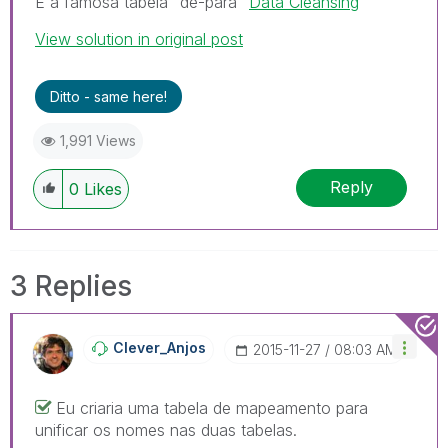
É a famosa tabela "de-para"
Data Cleansing
View solution in original post
Ditto - same here!
1,991 Views
Reply
0
Likes
3 Replies
Clever_Anjos
‎2015-11-27
08:03 AM
Eu criaria uma tabela de mapeamento para
unificar os nomes nas duas tabelas.