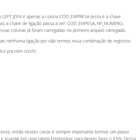
 do LEFT JOIN é apenas a coluna COD_EMPRESA (essa é a chave
uivo, a chave de ligação passa a ser: COD_EMPESA, NF_NUMERO,
s colunas já foram carregadas no primeiro arquivo carregado.
ais nenhuma ligação por não termos essa combinação de registros.
il pra mim rsrs!!!)
 esse, então nestes casos é sempre importante termos um passo
 e guardar em uma tabela temporária, para depois fazer o JOIN. Dessa