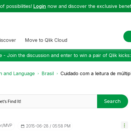
f possibilities!
Login
now and discover the exclusive benefi
iscover
Move to Qlik Cloud
 - Join the discussion and enter to win a pair of Qlik kicks
on and Language
Brasil
Cuidado com a leitura de múltipl
Search
or/MVP
‎2015-06-28
05:58 PM