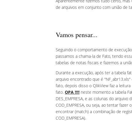
Aparentemente fizemos tudo certo, mas u
de arquivos em conjunto com união de ta
Vamos pensar...
Seguindo o comportamento de execução d
passamos a chama-la de Fato, tendo essa 
tabelas de notas fiscais e fazemos a un
Durante a execução, após ter a tabela fato
arquivo encontrado que é "NF_abr13.xls" 
fato, depois disso o QlikView faz a leitur
fato.
OPA !!!!
neste momento a tabela Fat
DES_EMPRESA, e as colunas do arquivo
COD_EMPRESA, ou seja, ao tentar fazer o 
encontrar (match) a combinação de reg
COD_EMPRESA).