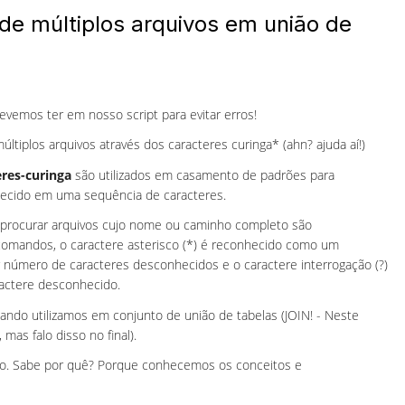
 de múltiplos arquivos em união de
emos ter em nosso script para evitar erros!
últiplos arquivos através dos caracteres curinga* (ahn? ajuda aí!)
eres-curinga
são utilizados em casamento de padrões para
ecido em uma sequência de caracteres.
ra procurar arquivos cujo nome ou caminho completo são
comandos, o caractere asterisco (*) é reconhecido como um
 número de caracteres desconhecidos e o caractere interrogação (?)
actere desconhecido.
uando utilizamos em conjunto de união de tabelas (JOIN! - Neste
s falo disso no final).
ido. Sabe por quê? Porque conhecemos os conceitos e