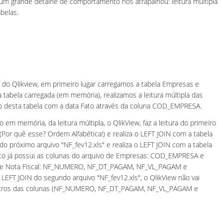
m grande detalhe de comportamento nos atrapalhou: leitura múltipla
belas.
o Qlikview, em primeiro lugar carregamos a tabela Empresas e
tabela carregada (em memória), realizamos a leitura múltipla das
ião desta tabela com a data Fato através da coluna COD_EMPRESA.
 em memória, da leitura múltipla, o QlikView, faz a leitura do primeiro
(Por quê esse? Ordem Alfabética!) e realiza o LEFT JOIN com a tabela
a do próximo arquivo "NF_fev12.xls" e realiza o LEFT JOIN com a tabela
o já possui as colunas do arquivo de Empresas: COD_EMPRESA e
 de Nota Fiscal: NF_NUMERO, NF_DT_PAGAM, NF_VL_PAGAM e
LEFT JOIN do segundo arquivo "NF_fev12.xls", o QlikView não vai
istros das colunas (NF_NUMERO, NF_DT_PAGAM, NF_VL_PAGAM e