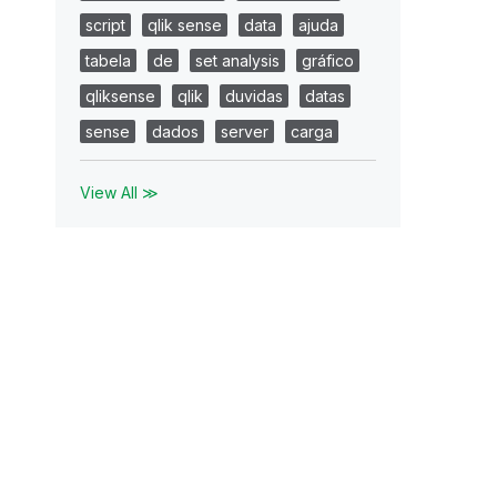
script
qlik sense
data
ajuda
tabela
de
set analysis
gráfico
qliksense
qlik
duvidas
datas
sense
dados
server
carga
View All ≫