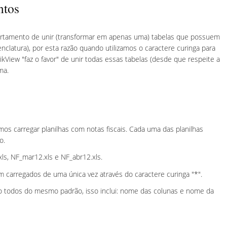
ntos
rtamento de unir (transformar em apenas uma) tabelas que possuem
tura), por esta razão quando utilizamos o caractere curinga para
likView "faz o favor" de unir todas essas tabelas (desde que respeite a
ma.
s carregar planilhas com notas fiscais. Cada uma das planilhas
o.
xls, NF_mar12.xls e NF_abr12.xls.
m carregados de uma única vez através do caractere curinga "*".
ão todos do mesmo padrão, isso inclui: nome das colunas e nome da