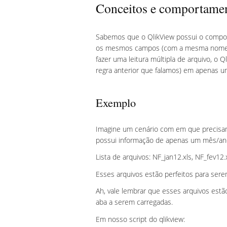
Conceitos e comportame
Sabemos que o QlikView possui o compo
os mesmos campos (com a mesma nomencla
fazer uma leitura múltipla de arquivo, o Q
regra anterior que falamos) em apenas u
Exemplo
Imagine um cenário com em que precisamo
possui informação de apenas um mês/an
Lista de arquivos: NF_jan12.xls, NF_fev12.
Esses arquivos estão perfeitos para sere
Ah, vale lembrar que esses arquivos est
aba a serem carregadas.
Em nosso script do qlikview: