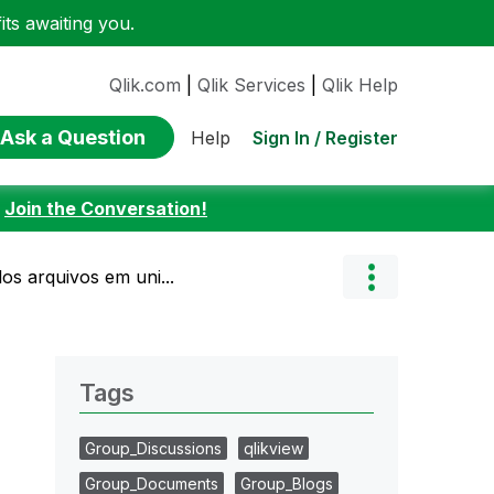
ts awaiting you.
Qlik.com
|
Qlik Services
|
Qlik Help
Ask a Question
Sign In / Register
Help
:
Join the Conversation!
os arquivos em uni...
Tags
Group_Discussions
qlikview
Group_Documents
Group_Blogs