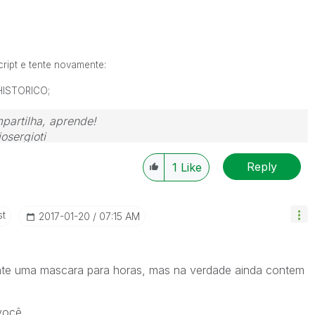
cript e tente novamente:
ISTORICO;
partilha, aprende!
osergioti
Reply
1
Like
st
‎2017-01-20
07:15 AM
e uma mascara para horas, mas na verdade ainda contem
você.