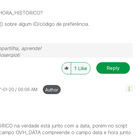
o HORA_HISTORICO?
) sobre algum ID/código de preferência.
partilha, aprende!
osergioti
Reply
1
Like
7-01-20
06:06 AM
Author
na verdade está junto com a data, porém no script
o campo OVH_DATA compreende o campo data e hora junto