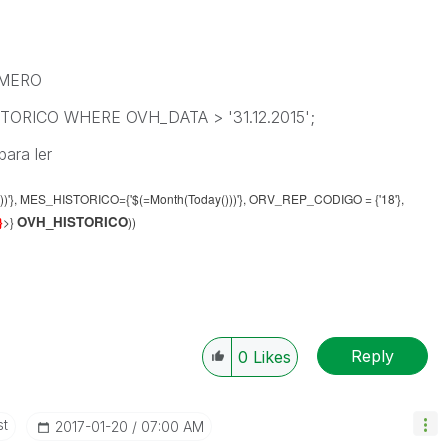
MERO
RICO WHERE OVH_DATA > '31.12.2015';
ara ler
))'}, MES_HISTORICO={'$(=Month(Today()))'}, ORV_REP_CODIGO = {'18'},
OVH_HISTORICO
}
>}
))
Reply
0
Likes
st
‎2017-01-20
07:00 AM