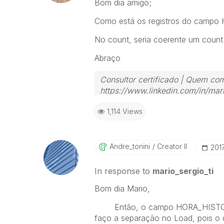
Bom dia amigo;
Como está os registros do camp
No count, seria coerente um count(
Abraço
Consultor certificado | Quem com
https://www.linkedin.com/in/mari
1,114 Views
Andre_tonini
Creator II
‎201
In response to
mario_sergio_ti
Bom dia Mario,
Então, o campo HORA_HISTORICO 
faço a separação no Load, pois 