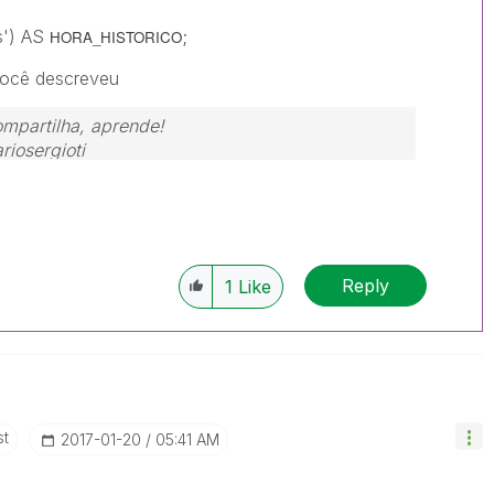
s') AS
;
HORA_HISTORICO
você descreveu
ompartilha, aprende!
riosergioti
Reply
1
Like
st
‎2017-01-20
05:41 AM