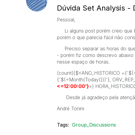
Dúvida Set Analysis - 
Pessoal,
Li alguns post porém creio que Eu
porém o que parecia fácil não cons
Preciso separar as horas do que 
- porém fiz como descrevo abaixo
nesse espaço de horas.
(count({$<ANO_HISTORICO ={'$(=
{'$(=Month(Today()))'}, ORV_REP
<=12:00:00'}
>} HORA_HISTORICO
Desde já agradeço pela atençã
André Tonini
Tags:
Group_Discussions