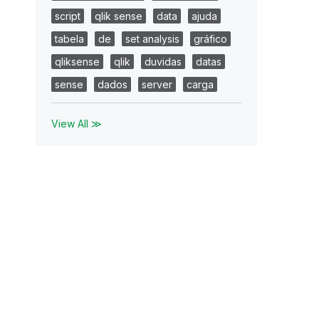
script
qlik sense
data
ajuda
tabela
de
set analysis
gráfico
qliksense
qlik
duvidas
datas
sense
dados
server
carga
View All ≫