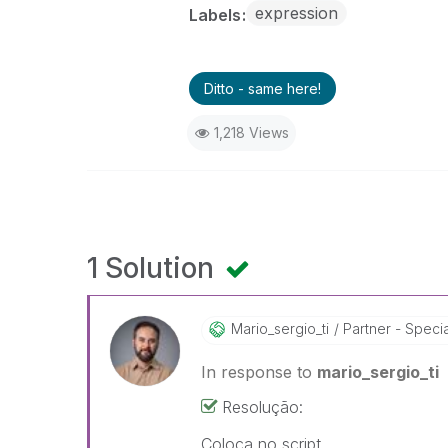
expression
Labels
Ditto - same here!
1,218 Views
1 Solution
Mario_sergio_ti
Partner - Specia
In response to
mario_sergio_ti
Resolução:
Coloca no script.