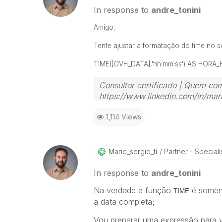
In response to
andre_tonini
Amigo;
Tente ajustar a formatação do time no s
TIME
([
OVH_DATA
],'hh:mm:ss')
AS HORA_H
Consultor certificado | Quem com
https://www.linkedin.com/in/mari
1,114 Views
Mario_sergio_ti
Partner - Speciali
In response to
andre_tonini
Na verdade a função
é soment
TIME
a data completa;
Vou preparar uma expressão para 