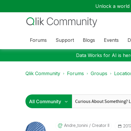
Unlock a world o
Forums
Support
Blogs
Events
D
Data Works for AI is here
Qlik Community
Forums
Groups
Locati
Andre_tonini
Creator II
‎201