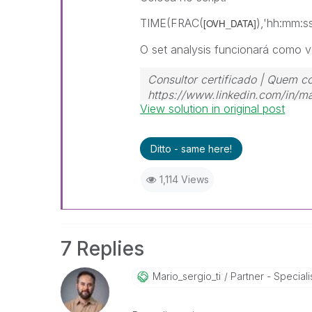
TIME(FRAC(
),'hh:mm:s
[
OVH_DATA
]
O set analysis funcionará como 
Consultor certificado | Quem c
https://www.linkedin.com/in/ma
View solution in original post
Ditto - same here!
1,114 Views
7 Replies
Mario_sergio_ti
Partner - Speciali