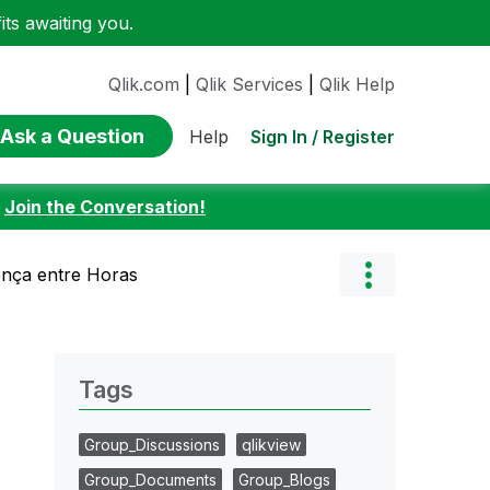
ts awaiting you.
Qlik.com
|
Qlik Services
|
Qlik Help
Ask a Question
Sign In / Register
Help
:
Join the Conversation!
rença entre Horas
Tags
Group_Discussions
qlikview
Group_Documents
Group_Blogs