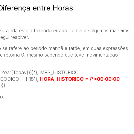
Diferença entre Horas
 ainda esteja fazendo errado, tentei de algumas maneiras
egui resolver.
se refere ao período manhã e tarde, em duas expressões
 e retorna 0, mesmo sabendo que teve movimentação
Year(Today()))'}, MES_HISTORICO=
_CODIGO = {'18'},
HORA_HISTORICO = {'>00:00:00
))
o.