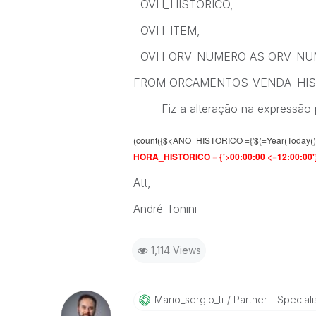
OVH_HISTORICO,
OVH_ITEM,
OVH_ORV_NUMERO AS ORV_NU
FROM ORCAMENTOS_VENDA_HISTO
Fiz a alteração na expressão p
(count({$<ANO_HISTORICO ={'$(=Year(Today()
HORA_HISTORICO = {'>00:00:00 <=12:00:00'
Att,
André Tonini
1,114 Views
Mario_sergio_ti
Partner - Speciali