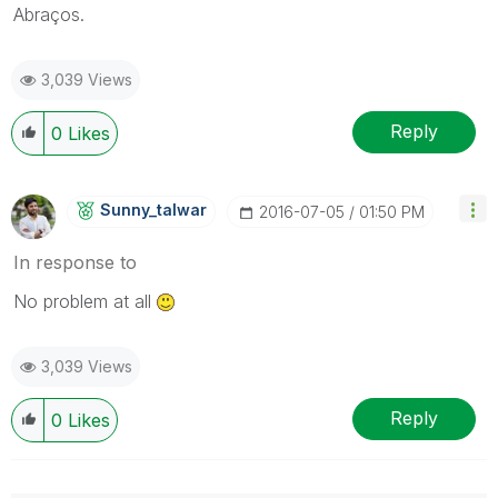
Abraços.
3,039 Views
Reply
0
Likes
Sunny_talwar
‎2016-07-05
01:50 PM
In response to
No problem at all
3,039 Views
Reply
0
Likes