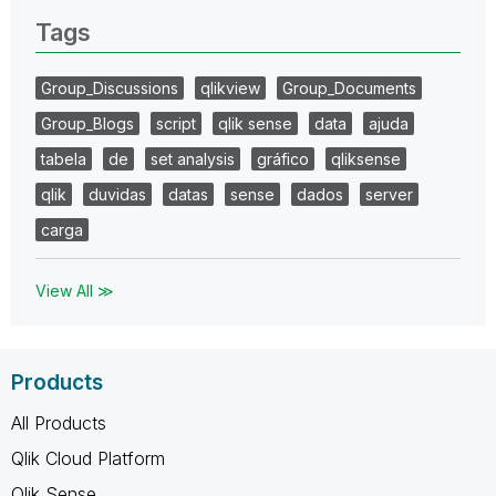
Tags
Group_Discussions
qlikview
Group_Documents
Group_Blogs
script
qlik sense
data
ajuda
tabela
de
set analysis
gráfico
qliksense
qlik
duvidas
datas
sense
dados
server
carga
View All ≫
Products
All Products
Qlik Cloud Platform
Qlik Sense