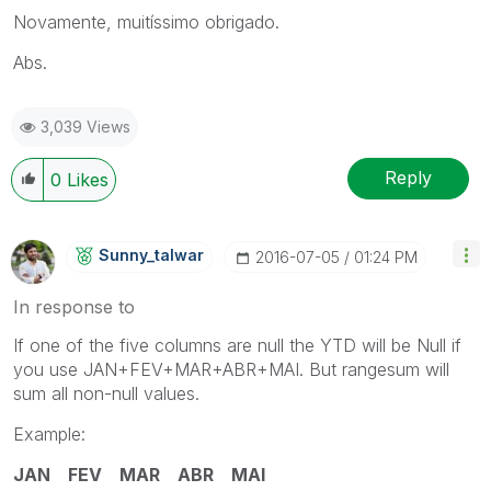
Novamente, muitíssimo obrigado.
Abs.
3,039 Views
Reply
0
Likes
Sunny_talwar
‎2016-07-05
01:24 PM
In response to
If one of the five columns are null the YTD will be Null if
you use JAN+FEV+MAR+ABR+MAI. But rangesum will
sum all non-null values.
Example:
JAN FEV MAR ABR MAI