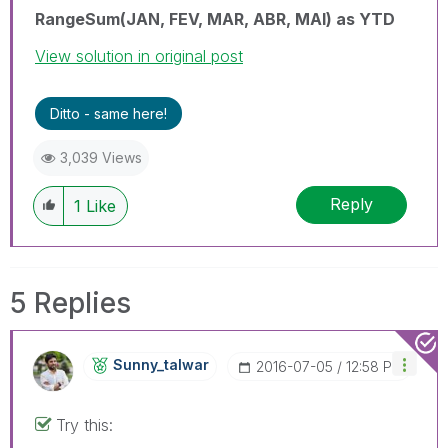
RangeSum(JAN, FEV, MAR, ABR, MAI) as YTD
View solution in original post
Ditto - same here!
3,039 Views
Reply
1
Like
5 Replies
Sunny_talwar
‎2016-07-05
12:58 PM
Try this: