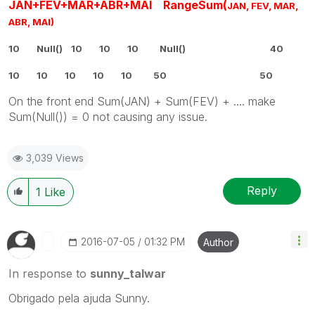
JAN+FEV+MAR+ABR+MAI
RangeSum(
JAN, FEV, MAR,
ABR, MAI)
10 Null() 10 10 10 Null() 40
10 10 10 10 10 50 50
On the front end Sum(JAN) + Sum(FEV) + .... make
Sum(Null()) = 0 not causing any issue.
3,039 Views
Reply
1
Like
‎2016-07-05
01:32 PM
Author
In response to
sunny_talwar
Obrigado pela ajuda Sunny.