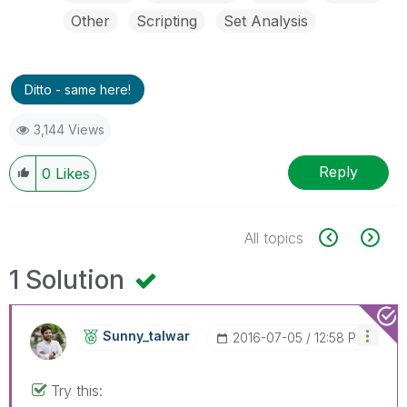
Other
Scripting
Set Analysis
Ditto - same here!
3,144 Views
Reply
0
Likes
All topics
1 Solution
Sunny_talwar
‎2016-07-05
12:58 PM
Try this: