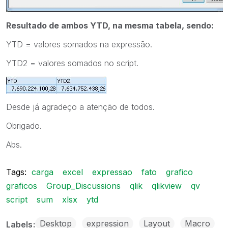
Resultado de ambos YTD, na mesma tabela, sendo:
YTD = valores somados na expressão.
YTD2 = valores somados no script.
Desde já agradeço a atenção de todos.
Obrigado.
Abs.
Tags:
carga
excel
expressao
fato
grafico
graficos
Group_Discussions
qlik
qlikview
qv
script
sum
xlsx
ytd
Desktop
expression
Layout
Macro
Labels