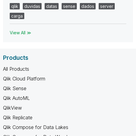
qlik
duvidas
datas
sense
dados
server
carga
View All ≫
Products
All Products
Qlik Cloud Platform
Qlik Sense
Qlik AutoML
QlikView
Qlik Replicate
Qlik Compose for Data Lakes