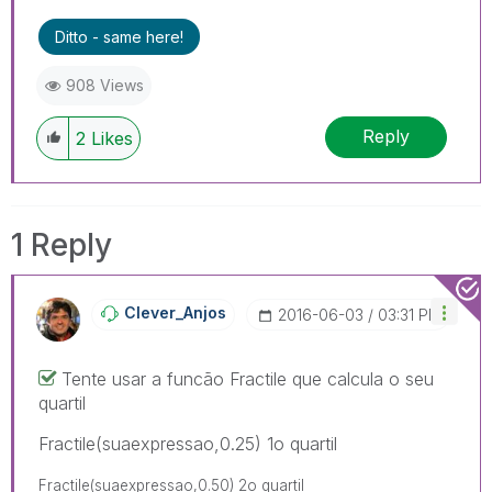
Ditto - same here!
908 Views
Reply
2
Likes
1 Reply
Clever_Anjos
‎2016-06-03
03:31 PM
Tente usar a funcão Fractile que calcula o seu
quartil
Fractile(suaexpressao,0.25) 1o quartil
Fractile(suaexpressao,0.50) 2o quartil