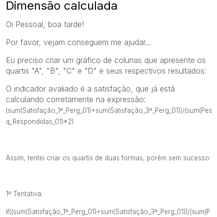
Dimensão calculada
Oi Pessoal, boa tarde!
Por favor, vejam conseguem me ajudar...
Eu preciso criar um gráfico de colunas que apresente os
quartis "A", "B", "C" e "D" e seus respectivos resultados:
O indicador avaliado é a satisfação, que já está
calculando corretamente na expressão:
(sum(Satisfação_1ª_Perg_01)+sum(Satisfação_3ª_Perg_01))/(sum(Pes
q_Respondidas_01)*2)
Assim, tentei criar os quartis de duas formas, porém sem sucesso:
1ª Tentativa:
if((sum(Satisfação_1ª_Perg_01)+sum(Satisfação_3ª_Perg_01))/(sum(P