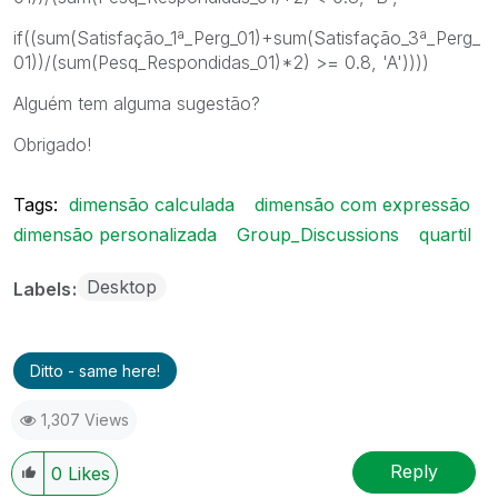
if((sum(Satisfação_1ª_Perg_01)+sum(Satisfação_3ª_Perg_
01))/(sum(Pesq_Respondidas_01)*2) >= 0.8, 'A'))))
Alguém tem alguma sugestão?
Obrigado!
Tags:
dimensão calculada
dimensão com expressão
dimensão personalizada
Group_Discussions
quartil
Desktop
Labels
Ditto - same here!
1,307 Views
Reply
0
Likes