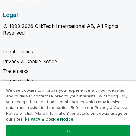
Legal
© 1993-2026 QlikTech International AB, All Rights
Reserved
Legal Policies
Privacy & Cookie Notice
Trademarks
Terms of Use
Legal Agreements
We use cookies to improve your experience with our websites
and to deliver content tailored to your interests. By clicking ‘Ok’,
Product Terms
you accept the use of additional cookies which may involve
data transmission to third parties. Refer to our Privacy & Cookie
Do not share my info
Notice or click ‘More Information’ for details on cookie usage on
our sites.
Privacy & Cookie Notice
Ok