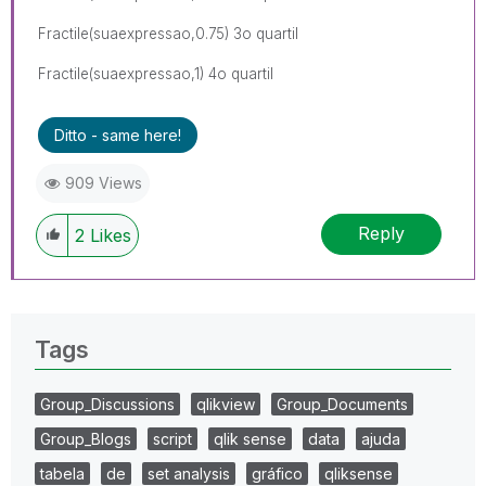
Fractile(suaexpressao,0.75) 3o quartil
Fractile(suaexpressao,1) 4o quartil
Ditto - same here!
909 Views
Reply
2
Likes
Tags
Group_Discussions
qlikview
Group_Documents
Group_Blogs
script
qlik sense
data
ajuda
tabela
de
set analysis
gráfico
qliksense