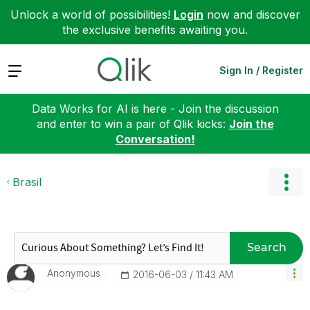
Unlock a world of possibilities!
Login
now and discover
the exclusive benefits awaiting you.
Expand
Sign In / Register
Data Works for AI is here - Join the discussion
and enter to win a pair of Qlik kicks:
Join the
Conversation!
Brasil
Search
Anonymous
‎2016-06-03
11:43 AM