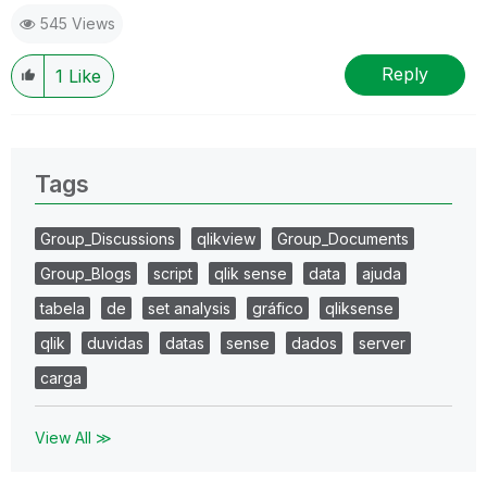
global.com
545 Views
Reply
1
Like
Tags
Group_Discussions
qlikview
Group_Documents
Group_Blogs
script
qlik sense
data
ajuda
tabela
de
set analysis
gráfico
qliksense
qlik
duvidas
datas
sense
dados
server
carga
View All ≫