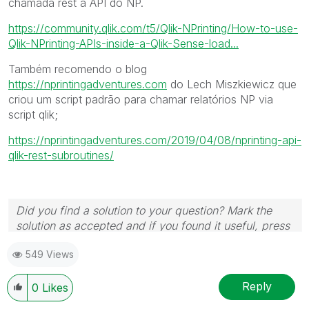
chamada rest a API do NP.
https://community.qlik.com/t5/Qlik-NPrinting/How-to-use-
Qlik-NPrinting-APIs-inside-a-Qlik-Sense-load...
Também recomendo o blog
https://nprintingadventures.com
do Lech Miszkiewicz que
criou um script padrão para chamar relatórios NP via
script qlik;
https://nprintingadventures.com/2019/04/08/nprinting-api-
qlik-rest-subroutines/
Did you find a solution to your question? Mark the
solution as accepted and if you found it useful, press
the like button! | Follow me on
Linkedin
549 Views
Reply
0
Likes