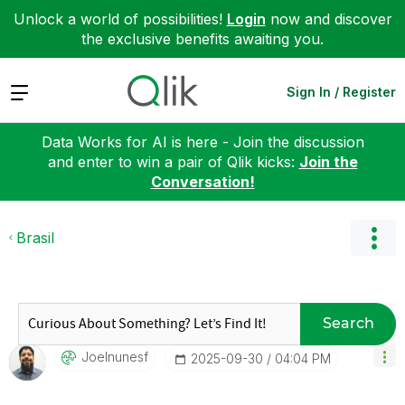
Unlock a world of possibilities!
Login
now and discover
the exclusive benefits awaiting you.
Expand
Sign In / Register
Data Works for AI is here - Join the discussion
and enter to win a pair of Qlik kicks:
Join the
Conversation!
Brasil
Search
Joelnunesf
‎2025-09-30
04:04 PM