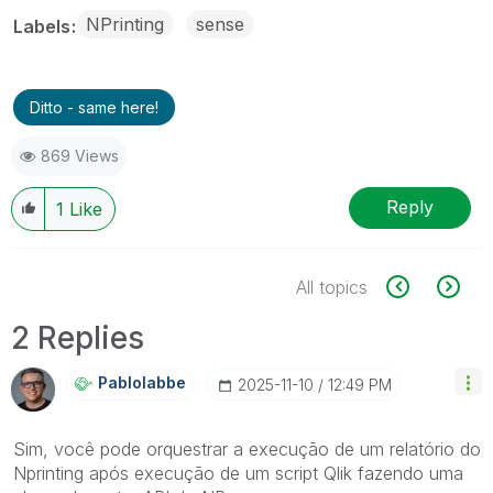
NPrinting
sense
Labels
Ditto - same here!
869 Views
Reply
1
Like
All topics
2 Replies
Pablolabbe
‎2025-11-10
12:49 PM
Sim, você pode orquestrar a execução de um relatório do
Nprinting após execução de um script Qlik fazendo uma