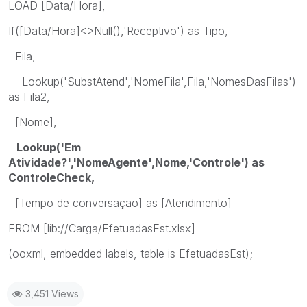
LOAD [Data/Hora],
If([Data/Hora]<>Null(),'Receptivo') as Tipo,
Fila,
Lookup('SubstAtend','NomeFila',Fila,'NomesDasFilas')
as Fila2,
[Nome],
Lookup('Em
Atividade?','NomeAgente',Nome,'Controle') as
ControleCheck,
[Tempo de conversação] as [Atendimento]
FROM [lib://Carga/EfetuadasEst.xlsx]
(ooxml, embedded labels, table is EfetuadasEst);
3,451 Views