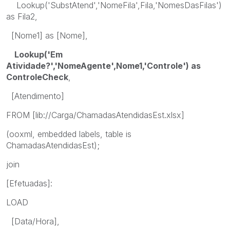
Lookup('SubstAtend','NomeFila',Fila,'NomesDasFilas')
as Fila2,
[Nome1] as [Nome],
Lookup('Em
Atividade?','NomeAgente',Nome1,'Controle') as
ControleCheck
,
[Atendimento]
FROM [lib://Carga/ChamadasAtendidasEst.xlsx]
(ooxml, embedded labels, table is
ChamadasAtendidasEst);
join
[Efetuadas]:
LOAD
[Data/Hora],