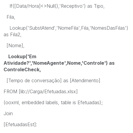
If([Data/Hora]<>Null(),'Receptivo') as Tipo,
Fila,
Lookup('SubstAtend','NomeFila',Fila,'NomesDasFilas')
as Fila2,
[Nome],
Lookup('Em
Atividade?','NomeAgente',Nome,'Controle') as
ControleCheck,
[Tempo de conversação] as [Atendimento]
FROM [lib://Carga/Efetuadas.xlsx]
(ooxml, embedded labels, table is Efetuadas);
Join
[EfetuadasEst]: