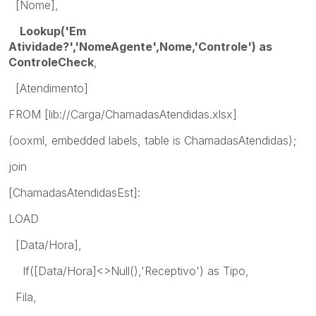
[Nome],
Lookup('Em
Atividade?','NomeAgente',Nome,'Controle') as
ControleCheck
,
[Atendimento]
FROM [lib://Carga/ChamadasAtendidas.xlsx]
(ooxml, embedded labels, table is ChamadasAtendidas);
join
[ChamadasAtendidasEst]:
LOAD
[Data/Hora],
If([Data/Hora]<>Null(),'Receptivo') as Tipo,
Fila,