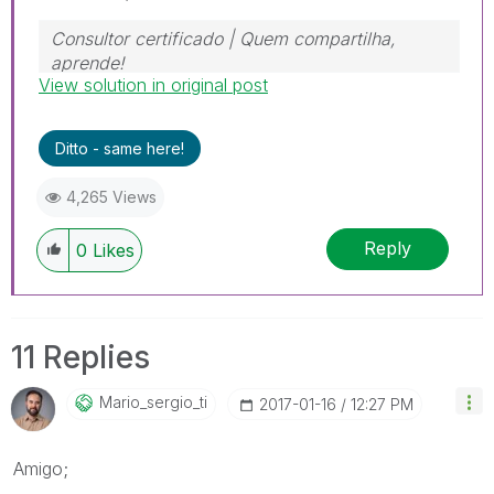
Consultor certificado | Quem compartilha,
aprende!
View solution in original post
https://www.linkedin.com/in/mariosergioti
Ditto - same here!
4,265 Views
Reply
0
Likes
11 Replies
Mario_sergio_ti
‎2017-01-16
12:27 PM
Amigo;