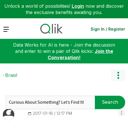
Unlock a world of possibilities!
Login
now and discover
the exclusive benefits awaiting you.
Expand
Sign In / Register
Data Works for AI is here - Join the discussion
and enter to win a pair of Qlik kicks:
Join the
Conversation!
Brasil
Search
‎2017-01-16
12:17 PM