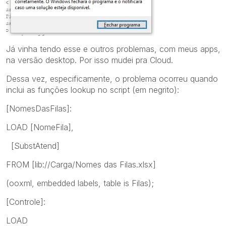
Já vinha tendo esse e outros problemas, com meus apps,
na versão desktop. Por isso mudei pra Cloud.
Dessa vez, especificamente, o problema ocorreu quando
inclui as funções lookup no script (em negrito):
[NomesDasFilas]:
LOAD [NomeFila],
[SubstAtend]
FROM [lib://Carga/Nomes das Filas.xlsx]
(ooxml, embedded labels, table is Filas);
[Controle]:
LOAD