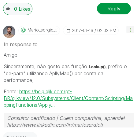
Reply
0
Likes
Mario_sergio_ti
‎2017-01-16
02:03 PM
In response to
Amigo,
Sinceramente, não gosto das função
prefiro o
Lookup(),
"de-para" utilizando ApllyMap() por conta da
performance;
Fonte:
https://help.qlik.com/pt-
BR/qlikview/12.0/Subsystems/Client/Content/Scripting/Ma
ppingFunctions/Apply...
Consultor certificado | Quem compartilha, aprende!
https://www.linkedin.com/in/mariosergioti