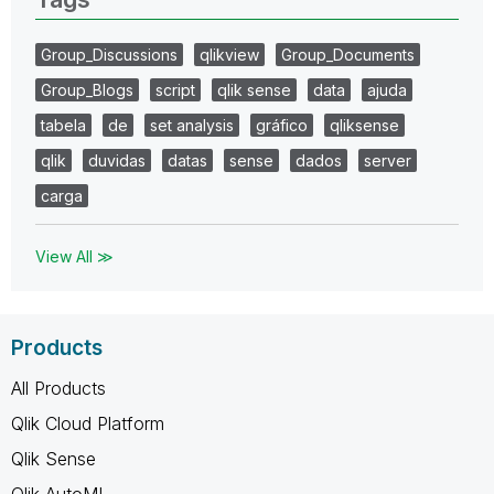
Group_Discussions
qlikview
Group_Documents
Group_Blogs
script
qlik sense
data
ajuda
tabela
de
set analysis
gráfico
qliksense
qlik
duvidas
datas
sense
dados
server
carga
View All ≫
Products
All Products
Qlik Cloud Platform
Qlik Sense