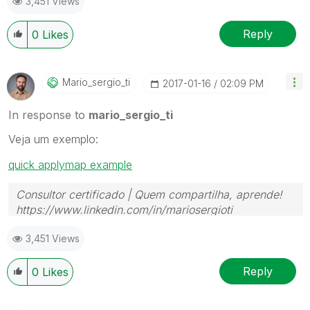
3,451 Views
Reply
0
Likes
Mario_sergio_ti
‎2017-01-16
02:09 PM
In response to
mario_sergio_ti
Veja um exemplo:
quick applymap example
Consultor certificado | Quem compartilha, aprende!
https://www.linkedin.com/in/mariosergioti
3,451 Views
Reply
0
Likes