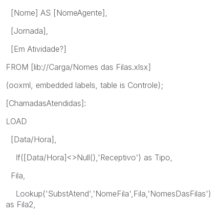
[Nome] AS [NomeAgente],
[Jornada],
[Em Atividade?]
FROM [lib://Carga/Nomes das Filas.xlsx]
(ooxml, embedded labels, table is Controle);
[ChamadasAtendidas]:
LOAD
[Data/Hora],
If([Data/Hora]<>Null(),'Receptivo') as Tipo,
Fila,
Lookup('SubstAtend','NomeFila',Fila,'NomesDasFilas')
as Fila2,