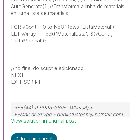
AutoGenerate(1);//Transforma a linha de materiais
em uma lista de materiais
FOR vCont = 0 to NoOfRows('ListaMaterial')
LET vArray = Peek('MaterialLista', $(vCont),
'ListaMaterial');
//no final do script é adicionado
NEXT
EXIT SCRIPT
+55(44) 9 9993-3605, WhatsApp
E-Mail or Skype - danilo16stochi@hotmail.com
View solution in original post
Ditto - same here!