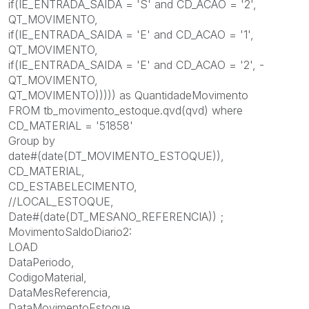
if(IE_ENTRADA_SAIDA = 'S' and CD_ACAO = '2',
QT_MOVIMENTO,
if(IE_ENTRADA_SAIDA = 'E' and CD_ACAO = '1',
QT_MOVIMENTO,
if(IE_ENTRADA_SAIDA = 'E' and CD_ACAO = '2', -
QT_MOVIMENTO,
QT_MOVIMENTO))))) as QuantidadeMovimento
FROM tb_movimento_estoque.qvd(qvd) where
CD_MATERIAL = '51858'
Group by
date#(date(DT_MOVIMENTO_ESTOQUE)),
CD_MATERIAL,
CD_ESTABELECIMENTO,
//LOCAL_ESTOQUE,
Date#(date(DT_MESANO_REFERENCIA)) ;
MovimentoSaldoDiario2:
LOAD
DataPeriodo,
CodigoMaterial,
DataMesReferencia,
DataMovimentoEstoque,