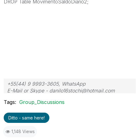
DROP Table MovimentoSaldoDiario2;
+55(44) 9 9993-3605, WhatsApp
E-Mail or Skype - danilo16stochi@hotmail.com
Tags:
Group_Discussions
Ditto - same here!
1,148 Views