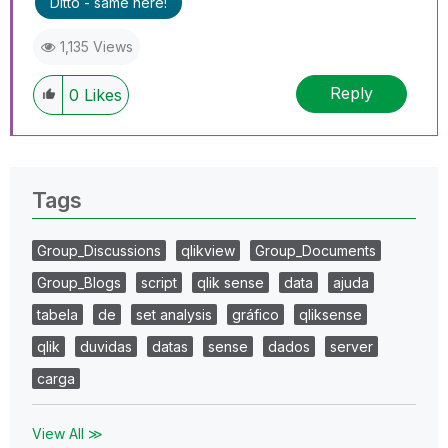
Ditto - same here!
1,135 Views
Reply
0
Likes
Tags
Group_Discussions
qlikview
Group_Documents
Group_Blogs
script
qlik sense
data
ajuda
tabela
de
set analysis
gráfico
qliksense
qlik
duvidas
datas
sense
dados
server
carga
View All ≫