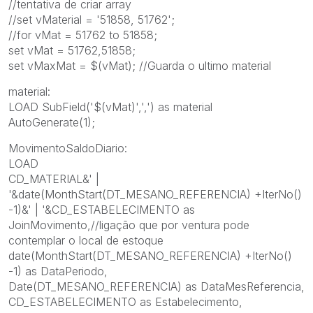
//tentativa de criar array
//set vMaterial = '51858, 51762';
//for vMat = 51762 to 51858;
set vMat = 51762,51858;
set vMaxMat = $(vMat); //Guarda o ultimo material
material:
LOAD SubField('$(vMat)',',') as material
AutoGenerate(1);
MovimentoSaldoDiario:
LOAD
CD_MATERIAL&' |
'&date(MonthStart(DT_MESANO_REFERENCIA) +IterNo()
-1)&' | '&CD_ESTABELECIMENTO as
JoinMovimento,//ligação que por ventura pode
contemplar o local de estoque
date(MonthStart(DT_MESANO_REFERENCIA) +IterNo()
-1) as DataPeriodo,
Date(DT_MESANO_REFERENCIA) as DataMesReferencia,
CD_ESTABELECIMENTO as Estabelecimento,