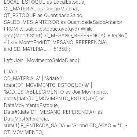
LOCAL_ESTOQUE as LocalEstoque,
CD_MATERIAL as CodigoMaterial,
QT_ESTOQUE as QuantidadeSaldo,
SALDO_MES_ANTERIOR as QuantidadeSaldoAnterior
FROM tb_saldo_estoque.qvd(qvd) While
date(MonthStart(DT_MESANO_REFERENCIA) +IterNo()
-1) <= MonthEnd(DT_MESANO_REFERENCIA)
and
CD_MATERIAL = '51858'
;
Left Join (MovimentoSaldoDiario)
LOAD
CD_MATERIAL&' | '&date#
(date(DT_MOVIMENTO_ESTOQUE))&' |
'&CD_ESTABELECIMENTO as JoinMovimento,
date#(date(DT_MOVIMENTO_ESTOQUE)) as
DataMovimentoEstoque,
Date#(date(DT_MESANO_REFERENCIA)) as
DataMesReferencia,
sum(if(IE_ENTRADA_SAIDA = 'S' and CD_ACAO = '1', -
QT_MOVIMENTO,