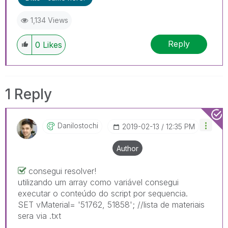
1,134 Views
Reply
0
Likes
1 Reply
Danilostochi
‎2019-02-13
12:35 PM
Author
consegui resolver!
utilizando um array como variável consegui
executar o conteúdo do script por sequencia.
SET vMaterial= '51762, 51858'; //lista de materiais
sera via .txt