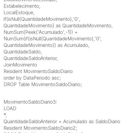
Estabelecimento,
LocalEstoque,
if(isNull(QuantidadeMovimento),'0',
QuantidadeMovimento) as QuantidadeMovimento,
NumSum(Peek('Acumulado',-1)) +
NumSum(if(isNull(QuantidadeMovimento),'0',
QuantidadeMovimento)) as Acumulado,
QuantidadeSaldo,
QuantidadeSaldoAnterior,
JoinMovimento
Resident MovimentoSaldoDiario
order by DataPeriodo asc;
DROP Table MovimentoSaldoDiario;
MovimentoSaldoDiario3:
LOAD
*,
QuantidadeSaldoAnterior + Acumulado as SaldoDiario
Resident MovimentoSaldoDiario2;