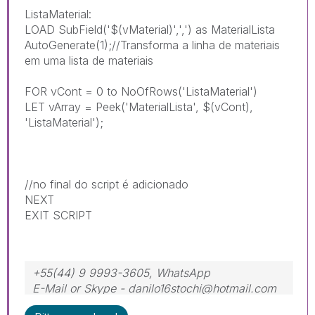
ListaMaterial:
LOAD SubField('$(vMaterial)',',') as MaterialLista
AutoGenerate(1);//Transforma a linha de materiais
em uma lista de materiais
FOR vCont = 0 to NoOfRows('ListaMaterial')
LET vArray = Peek('MaterialLista', $(vCont),
'ListaMaterial');
//no final do script é adicionado
NEXT
EXIT SCRIPT
+55(44) 9 9993-3605, WhatsApp
E-Mail or Skype - danilo16stochi@hotmail.com