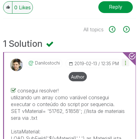
Reply
0
Likes
All topics
1 Solution
Danilostochi
‎2019-02-13
12:35 PM
Author
consegui resolver!
utilizando um array como variável consegui
executar o conteúdo do script por sequencia.
SET vMaterial= '51762, 51858'; //lista de materiais
sera via .txt
ListaMaterial:
LOAD SubField('$(vMaterial)',',') as MaterialLista