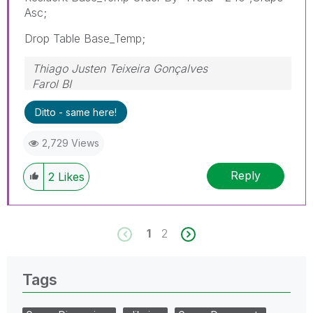
Asc;
Drop Table Base_Temp;
Thiago Justen Teixeira Gonçalves
Farol BI
WhatsApp: 24 98152-1675
Ditto - same here!
Skype: justen.thiago
2,729 Views
Reply
2
Likes
1
2
Tags