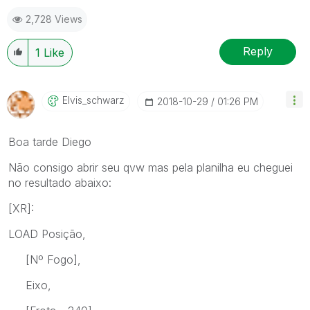
2,728 Views
Reply
1
Like
Elvis_schwarz
‎2018-10-29
01:26 PM
Boa tarde Diego
Não consigo abrir seu qvw mas pela planilha eu cheguei
no resultado abaixo:
[XR]:
LOAD Posição,
[Nº Fogo],
Eixo,