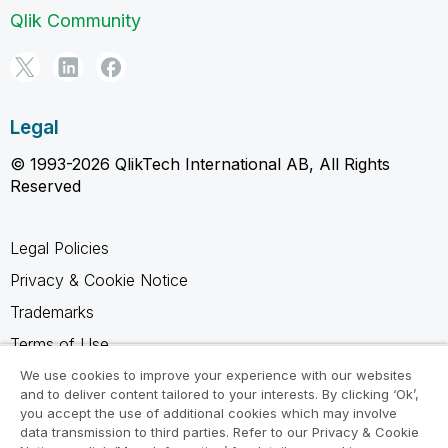
Qlik Community
Legal
© 1993-2026 QlikTech International AB, All Rights
Reserved
Legal Policies
Privacy & Cookie Notice
Trademarks
Terms of Use
Legal Agreements
We use cookies to improve your experience with our websites
and to deliver content tailored to your interests. By clicking ‘Ok’,
Product Terms
you accept the use of additional cookies which may involve
data transmission to third parties. Refer to our Privacy & Cookie
Do not share my info