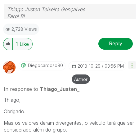
Thiago Justen Teixeira Gonçalves
Farol BI
WhatsApp: 24 98152-1675
2,728 Views
Skype: justen.thiago
Reply
1
Like
Diegocardoso90
‎2018-10-29
03:56 PM
Author
In response to
Thiago_Justen_
Thiago,
Obrigado.
Mas os valores deram divergentes, o veículo terá que ser
considerado além do grupo.