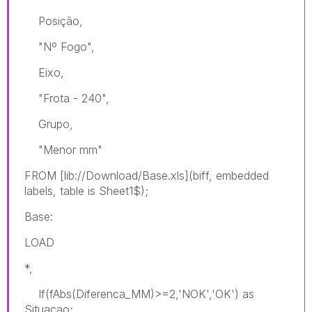
Posição,
"Nº Fogo",
Eixo,
"Frota - 240",
Grupo,
"Menor mm"
FROM [lib://Download/Base.xls](biff, embedded
labels, table is Sheet1$);
Base:
LOAD
*,
If(fAbs(Diferenca_MM)>=2,'NOK','OK') as
Situacao;