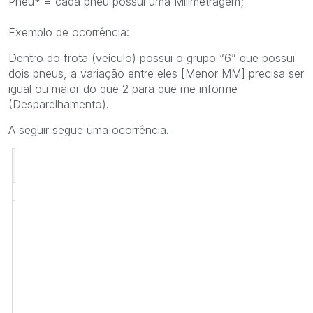
Pneu* = cada pneu possui uma Milimetragem;
Exemplo de ocorrência:
Dentro do frota (veículo) possui o grupo “6” que possui
dois pneus, a variação entre eles [Menor MM] precisa ser
igual ou maior do que 2 para que me informe
(Desparelhamento).
A seguir segue uma ocorrência.
Menor
Nº Fogo
Eixo
Frota - 240
Grupo
mm
Posição
Ok?
22909
3
3102
6
14
ETDE3
Nok
Nok
30088
3
3102
6
12
ETDI3
<-