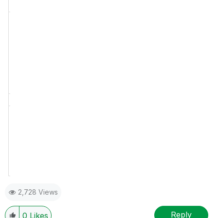
22909
3
3102
6
14
ETDE3
Nok
Nok
30088
3
3102
6
12
ETDI3
<-
Ok
30061
3
3111
3
2,42
ETEI3
Ok
30063
3
3111
3
4,19
ETEE3
<-
2,728 Views
Reply
0
Likes