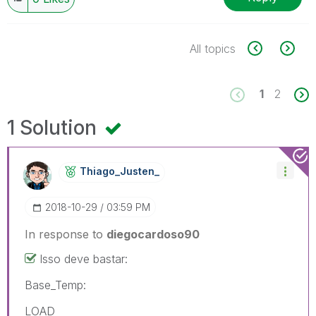
All topics
1
2
1 Solution
Thiago_Justen_
‎2018-10-29
03:59 PM
In response to
diegocardoso90
Isso deve bastar:
Base_Temp:
LOAD