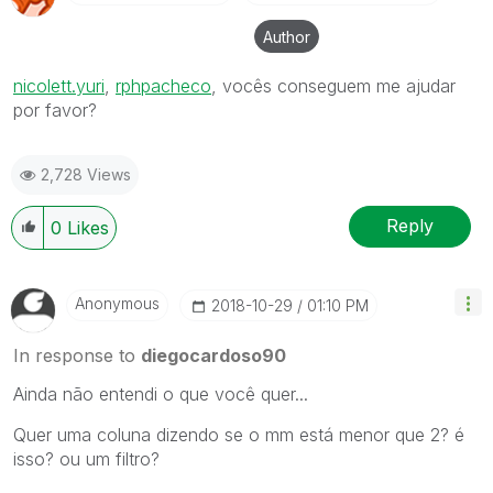
Author
nicolett.yuri
‌,
rphpacheco
‌, vocês conseguem me ajudar
por favor?
2,728 Views
Reply
0
Likes
Anonymous
‎2018-10-29
01:10 PM
In response to
diegocardoso90
Ainda não entendi o que você quer...
Quer uma coluna dizendo se o mm está menor que 2? é
isso? ou um filtro?