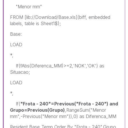
"Menor mm"
FROM [lib://Download/Base.xls](biff, embedded
labels, table is Sheet1$);
Base:
LOAD
*,
If(fAbs(Diferenca_MM)>=2,'NOK','OK') as
Situacao;
LOAD
*,
If(
"Frota - 240"=Previous("Frota - 240") and
Grupo=Previous(Grupo)
,RangeSum("Menor
mm",-Previous("Menor mm")),0) as Diferenca_MM
Resident Base_Temp Order By "Frota - 240",Grupo