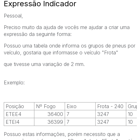
Expressão Indicador
Pessoal,
Preciso muito da ajuda de vocês me ajudar a criar uma
expressão da seguinte forma:
Possuo uma tabela onde informa os grupos de pneus por
veículo, gostaria que informasse o veículo "Frota"
que tivesse uma variação de 2 mm.
Exemplo:
Posição
Nº Fogo
Eixo
Frota - 240
Grup
ETEE4
36400
7
3247
10
ETEI4
36399
7
3247
10
Possuo estas informações, porém necessito que a