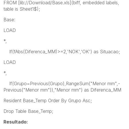
FROM [lib://Download/Base.xls](biff, embedded labels,
table is Sheet1$);
Base:
LOAD
*,
If(fAbs(Diferenca_MM)>=2,'NOK','OK') as Situacao;
LOAD
*,
If(Grupo=Previous(Grupo),RangeSum("Menor mm",-
Previous("Menor mm")),"Menor mm") as Diferenca_MM
Resident Base_Temp Order By Grupo Asc;
Drop Table Base_Temp;
Resultado: