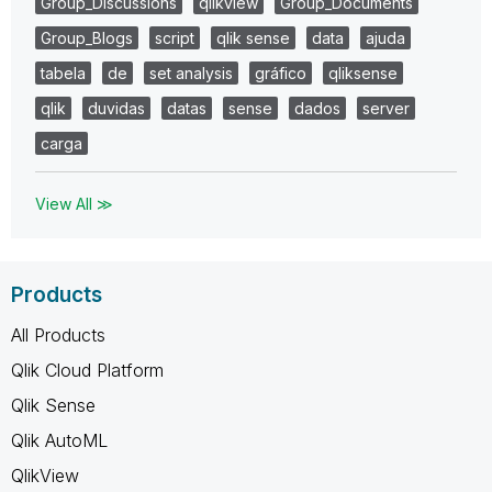
Group_Discussions
qlikview
Group_Documents
Group_Blogs
script
qlik sense
data
ajuda
tabela
de
set analysis
gráfico
qliksense
qlik
duvidas
datas
sense
dados
server
carga
View All ≫
Products
All Products
Qlik Cloud Platform
Qlik Sense
Qlik AutoML
QlikView