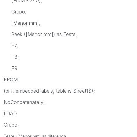
[Frota - 240],
Grupo,
[Menor mm],
Peek ([Menor mm]) as Teste,
F7,
F8,
F9
FROM
(biff, embedded labels, table is Sheet1$);
NoConcatenate y:
LOAD
Grupo,
Teste -[Menor mm] as diferença,