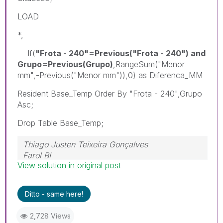
LOAD
*,
If(
"Frota - 240"=Previous("Frota - 240") and
Grupo=Previous(Grupo)
,RangeSum("Menor
mm",-Previous("Menor mm")),0) as Diferenca_MM
Resident Base_Temp Order By "Frota - 240",Grupo
Asc;
Drop Table Base_Temp;
Thiago Justen Teixeira Gonçalves
Farol BI
View solution in original post
WhatsApp: 24 98152-1675
Skype: justen.thiago
Ditto - same here!
2,728 Views