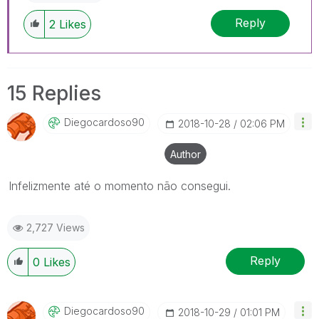
Reply
2
Likes
15 Replies
Diegocardoso90
‎2018-10-28
02:06 PM
Author
Infelizmente até o momento não consegui.
2,727 Views
Reply
0
Likes
Diegocardoso90
‎2018-10-29
01:01 PM