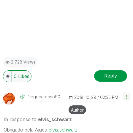
Ok
30061
3
3111
3
2,42
ETEI3
Ok
30063
3
3111
3
4,19
ETEE3
<-
2,728 Views
Reply
0
Likes
Diegocardoso90
‎2018-10-29
02:35 PM
Author
In response to
elvis_schwarz
Obrigado pela Ajuda
elvis.schwarz