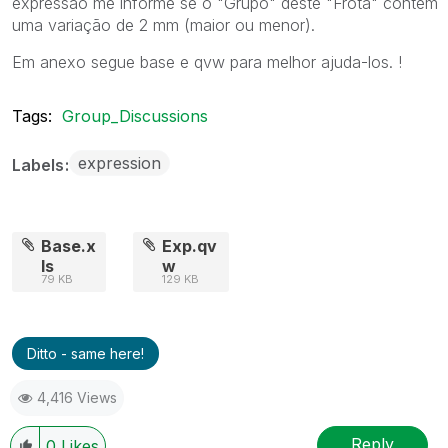
expressão me informe se o "Grupo" deste "Frota" contém
uma variação de 2 mm (maior ou menor).
Em anexo segue base e qvw para melhor ajuda-los. !
Tags:
Group_Discussions
expression
Labels
Base.x
Exp.qv
ls
w
79 KB
129 KB
Ditto - same here!
4,416 Views
Reply
0
Likes