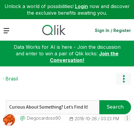
Unlock a world of possibilities!
Login
now and discover
the exclusive benefits awaiting you.
Expand
Sign In / Register
Data Works for AI is here - Join the discussion
and enter to win a pair of Qlik kicks:
Join the
Conversation!
Brasil
Search
Diegocardoso90
‎2018-10-26
03:23 PM