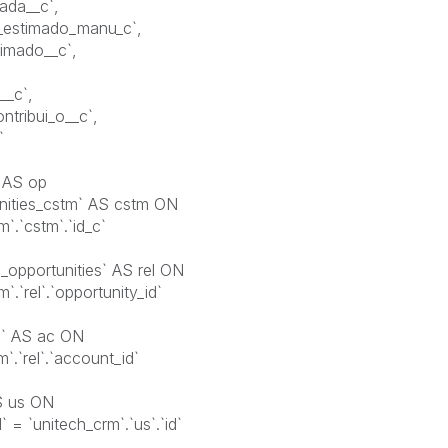
ada__c`,
or_estimado_manu_c`,
timado__c`,
__c`,
ntribui_o__c`,
`
` AS op
unities_cstm` AS cstm ON
m`.`cstm`.`id_c`
_opportunities` AS rel ON
`.`rel`.`opportunity_id`
s` AS ac ON
m`.`rel`.`account_id`
AS us ON
 = `unitech_crm`.`us`.`id`