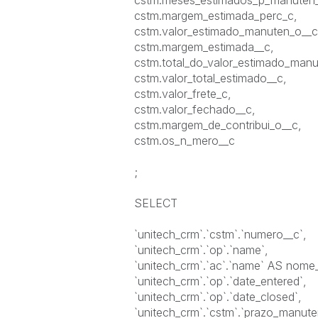
cstm.meses_estimados_p_manuten
cstm.margem_estimada_perc_c,
cstm.valor_estimado_manuten_o__
cstm.margem_estimada__c,
cstm.total_do_valor_estimado_man
cstm.valor_total_estimado__c,
cstm.valor_frete_c,
cstm.valor_fechado__c,
cstm.margem_de_contribui_o__c,
cstm.os_n_mero__c
;
SELECT
`unitech_crm`.`cstm`.`numero__c`,
`unitech_crm`.`op`.`name`,
`unitech_crm`.`ac`.`name` AS nome
`unitech_crm`.`op`.`date_entered`,
`unitech_crm`.`op`.`date_closed`,
`unitech_crm`.`cstm`.`prazo_manute