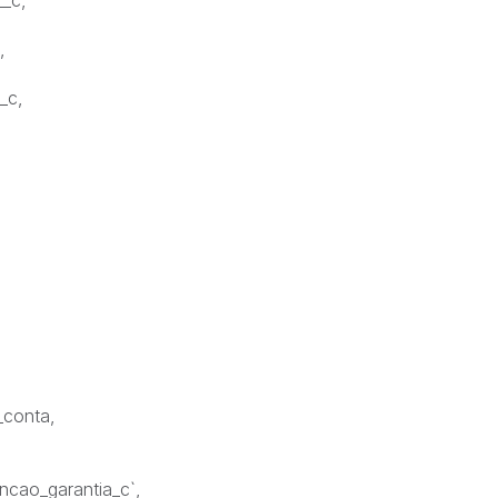
__c,
c,
u_c,
_conta,
ncao_garantia_c`,