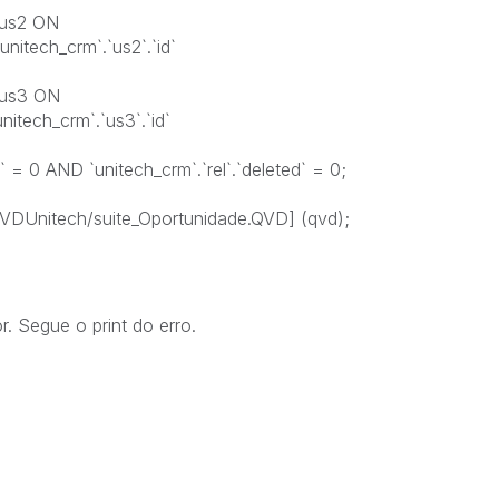
S us2 ON
`unitech_crm`.`us2`.`id`
S us3 ON
nitech_crm`.`us3`.`id`
= 0 AND `unitech_crm`.`rel`.`deleted` = 0;
VDUnitech/suite_Oportunidade.QVD] (qvd);
r. Segue o print do erro.