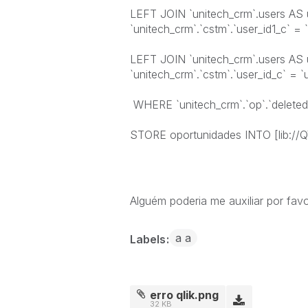
LEFT JOIN `unitech_crm`.users A
`unitech_crm`.`cstm`.`user_id1_c` = 
LEFT JOIN `unitech_crm`.users A
`unitech_crm`.`cstm`.`user_id_c` = `u
WHERE `unitech_crm`.`op`.`deleted` 
STORE oportunidades INTO [lib://Q
Alguém poderia me auxiliar por favo
a a
Labels
erro qlik.png
32 KB