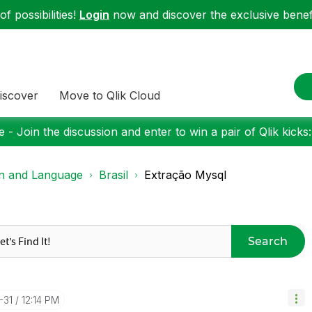
f possibilities!
Login
now and discover the exclusive benefi
iscover
Move to Qlik Cloud
 - Join the discussion and enter to win a pair of Qlik kicks
on and Language
Brasil
Extração Mysql
Search
-31
12:14 PM