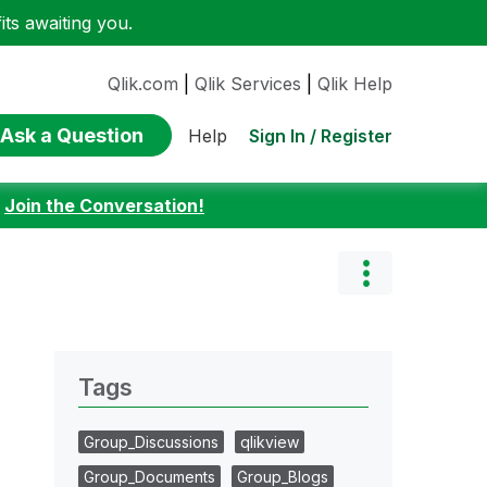
ts awaiting you.
Qlik.com
|
Qlik Services
|
Qlik Help
Ask a Question
Sign In / Register
Help
:
Join the Conversation!
Tags
Group_Discussions
qlikview
Group_Documents
Group_Blogs