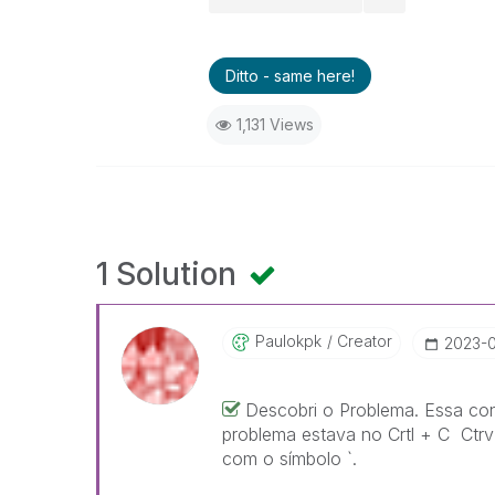
Ditto - same here!
1,131 Views
1 Solution
Paulokpk
Creator
‎2023-
Descobri o Problema. Essa con
problema estava no Crtl + C Ctrv
com o símbolo `.