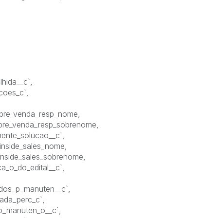
lhida__c`,
ucoes_c`,
S pre_venda_resp_nome,
S pre_venda_resp_sobrenome,
nente_solucao__c`,
 inside_sales_nome,
 inside_sales_sobrenome,
ca_o_do_edital__c`,
ados_p_manuten__c`,
mada_perc_c`,
do_manuten_o__c`,