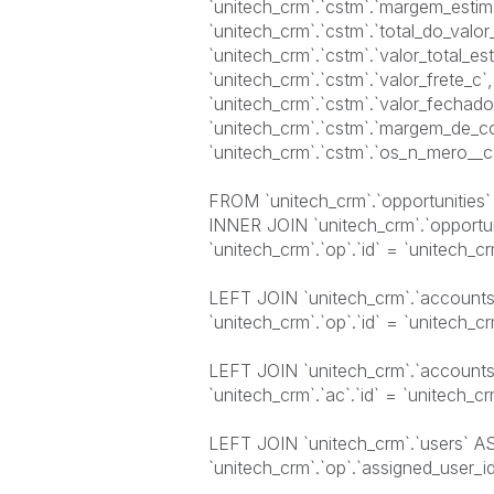
`unitech_crm`.`cstm`.`margem_estim
`unitech_crm`.`cstm`.`total_do_val
`unitech_crm`.`cstm`.`valor_total_es
`unitech_crm`.`cstm`.`valor_frete_c`,
`unitech_crm`.`cstm`.`valor_fechado
`unitech_crm`.`cstm`.`margem_de_co
`unitech_crm`.`cstm`.`os_n_mero__c
FROM `unitech_crm`.`opportunities
INNER JOIN `unitech_crm`.`opport
`unitech_crm`.`op`.`id` = `unitech_cr
LEFT JOIN `unitech_crm`.`accounts
`unitech_crm`.`op`.`id` = `unitech_crm
LEFT JOIN `unitech_crm`.`account
`unitech_crm`.`ac`.`id` = `unitech_cr
LEFT JOIN `unitech_crm`.`users` 
`unitech_crm`.`op`.`assigned_user_id`