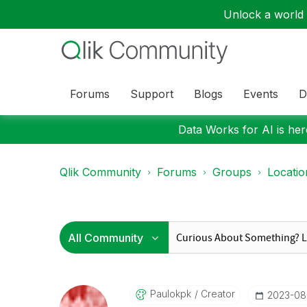
Unlock a world o
Forums
Support
Blogs
Events
D
Data Works for AI is here
Qlik Community
Forums
Groups
Locati
Paulokpk
Creator
‎2023-08