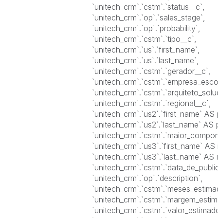
`unitech_crm`.`cstm`.`status__c`,
`unitech_crm`.`op`.`sales_stage`,
`unitech_crm`.`op`.`probability`,
`unitech_crm`.`cstm`.`tipo__c`,
`unitech_crm`.`us`.`first_name`,
`unitech_crm`.`us`.`last_name`,
`unitech_crm`.`cstm`.`gerador__c`,
`unitech_crm`.`cstm`.`empresa_esco
`unitech_crm`.`cstm`.`arquiteto_sol
`unitech_crm`.`cstm`.`regional__c`,
`unitech_crm`.`us2`.`first_name` A
`unitech_crm`.`us2`.`last_name` A
`unitech_crm`.`cstm`.`maior_compo
`unitech_crm`.`us3`.`first_name` AS
`unitech_crm`.`us3`.`last_name` AS
`unitech_crm`.`cstm`.`data_de_publi
`unitech_crm`.`op`.`description`,
`unitech_crm`.`cstm`.`meses_estim
`unitech_crm`.`cstm`.`margem_esti
`unitech_crm`.`cstm`.`valor_estima