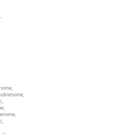
c,
p_nome,
_sobrenome,
_c,
me,
brenome,
_c,