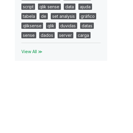
script
qlik sense
data
ajuda
tabela
de
set analysis
gráfico
qliksense
qlik
duvidas
datas
sense
dados
server
carga
View All ≫