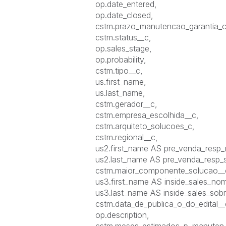
op.date_entered,
op.date_closed,
cstm.prazo_manutencao_garantia_
cstm.status__c,
op.sales_stage,
op.probability,
cstm.tipo__c,
us.first_name,
us.last_name,
cstm.gerador__c,
cstm.empresa_escolhida__c,
cstm.arquiteto_solucoes_c,
cstm.regional__c,
us2.first_name AS pre_venda_res
us2.last_name AS pre_venda_resp
cstm.maior_componente_solucao_
us3.first_name AS inside_sales_no
us3.last_name AS inside_sales_so
cstm.data_de_publica_o_do_edital_
op.description,