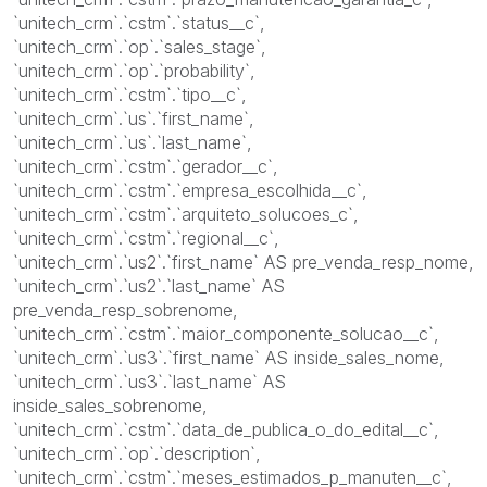
`unitech_crm`.`cstm`.`status__c`,
`unitech_crm`.`op`.`sales_stage`,
`unitech_crm`.`op`.`probability`,
`unitech_crm`.`cstm`.`tipo__c`,
`unitech_crm`.`us`.`first_name`,
`unitech_crm`.`us`.`last_name`,
`unitech_crm`.`cstm`.`gerador__c`,
`unitech_crm`.`cstm`.`empresa_escolhida__c`,
`unitech_crm`.`cstm`.`arquiteto_solucoes_c`,
`unitech_crm`.`cstm`.`regional__c`,
`unitech_crm`.`us2`.`first_name` AS pre_venda_resp_nome,
`unitech_crm`.`us2`.`last_name` AS
pre_venda_resp_sobrenome,
`unitech_crm`.`cstm`.`maior_componente_solucao__c`,
`unitech_crm`.`us3`.`first_name` AS inside_sales_nome,
`unitech_crm`.`us3`.`last_name` AS
inside_sales_sobrenome,
`unitech_crm`.`cstm`.`data_de_publica_o_do_edital__c`,
`unitech_crm`.`op`.`description`,
`unitech_crm`.`cstm`.`meses_estimados_p_manuten__c`,