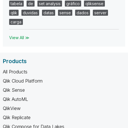
tabela
de
set analysis
gráfico
qliksense
qlik
duvidas
datas
sense
dados
server
carga
View All ≫
Products
All Products
Qlik Cloud Platform
Qlik Sense
Qlik AutoML
QlikView
Qlik Replicate
Qlik Compose for Data Lakes