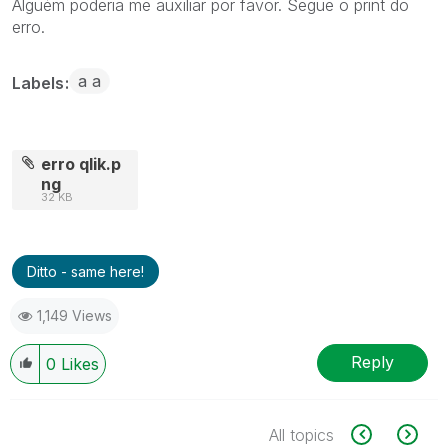
Alguém poderia me auxiliar por favor. Segue o print do
erro.
a a
Labels
erro qlik.p
ng
32 KB
Ditto - same here!
1,149 Views
Reply
0
Likes
All topics