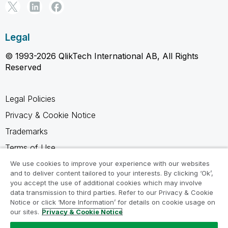
Legal
© 1993-2026 QlikTech International AB, All Rights
Reserved
Legal Policies
Privacy & Cookie Notice
Trademarks
Terms of Use
Legal Agreements
We use cookies to improve your experience with our websites
and to deliver content tailored to your interests. By clicking ‘Ok’,
Product Terms
you accept the use of additional cookies which may involve
data transmission to third parties. Refer to our Privacy & Cookie
Do not share my info
Notice or click ‘More Information’ for details on cookie usage on
our sites.
Privacy & Cookie Notice