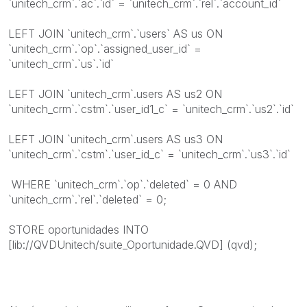
`unitech_crm`.`ac`.`id` = `unitech_crm`.`rel`.`account_id`
LEFT JOIN `unitech_crm`.`users` AS us ON
`unitech_crm`.`op`.`assigned_user_id` =
`unitech_crm`.`us`.`id`
LEFT JOIN `unitech_crm`.users AS us2 ON
`unitech_crm`.`cstm`.`user_id1_c` = `unitech_crm`.`us2`.`id`
LEFT JOIN `unitech_crm`.users AS us3 ON
`unitech_crm`.`cstm`.`user_id_c` = `unitech_crm`.`us3`.`id`
WHERE `unitech_crm`.`op`.`deleted` = 0 AND
`unitech_crm`.`rel`.`deleted` = 0;
STORE oportunidades INTO
[lib://QVDUnitech/suite_Oportunidade.QVD] (qvd);