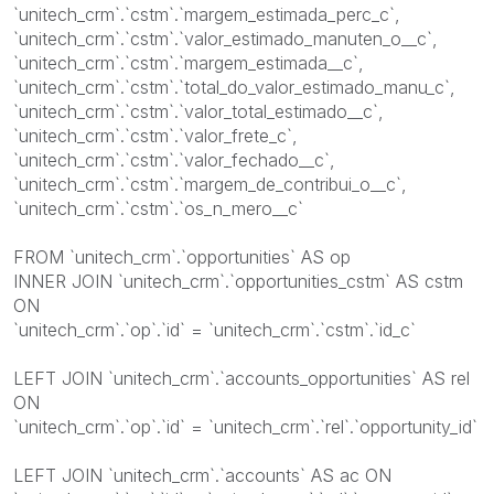
`unitech_crm`.`cstm`.`margem_estimada_perc_c`,
`unitech_crm`.`cstm`.`valor_estimado_manuten_o__c`,
`unitech_crm`.`cstm`.`margem_estimada__c`,
`unitech_crm`.`cstm`.`total_do_valor_estimado_manu_c`,
`unitech_crm`.`cstm`.`valor_total_estimado__c`,
`unitech_crm`.`cstm`.`valor_frete_c`,
`unitech_crm`.`cstm`.`valor_fechado__c`,
`unitech_crm`.`cstm`.`margem_de_contribui_o__c`,
`unitech_crm`.`cstm`.`os_n_mero__c`
FROM `unitech_crm`.`opportunities` AS op
INNER JOIN `unitech_crm`.`opportunities_cstm` AS cstm
ON
`unitech_crm`.`op`.`id` = `unitech_crm`.`cstm`.`id_c`
LEFT JOIN `unitech_crm`.`accounts_opportunities` AS rel
ON
`unitech_crm`.`op`.`id` = `unitech_crm`.`rel`.`opportunity_id`
LEFT JOIN `unitech_crm`.`accounts` AS ac ON