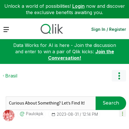
Unlock a world of possibilities!
Login
now and discover
the exclusive benefits awaiting you.
Expand
Sign In / Register
Data Works for AI is here - Join the discussion
and enter to win a pair of Qlik kicks:
Join the
Conversation!
Brasil
Search
Paulokpk
‎2023-08-31
12:14 PM