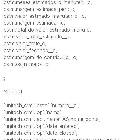
cstm.meses_estimados_p_manuten__c,
cstm.margem_estimada_perc_c,
cstm.valor_estimado_manuten_o__c,
cstm.margem_estimada__c,
cstm.total_do_valor_estimado_manu_c,
cstm.valor_total_estimado__c,
cstm.valor_frete_c,
cstm.valor_fechado__c,
cstm.margem_de_contribui_o__c,
cstm.os_n_mero__c
;
SELECT
`unitech_crm`.`cstm`.`numero__c`,
`unitech_crm`.`op`.`name`,
`unitech_crm`.`ac`.`name` AS nome_conta,
`unitech_crm`.`op`.`date_entered`,
`unitech_crm`.`op`.`date_closed`,
`unitech_crm`.`cstm`.`prazo_manutencao_garantia_c`,