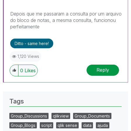
Depois que me passaram a consulta por um arquivo
do bloco de notas, a mesma consulta, funcionou
perfeitamente
Ditto - same here!
1,120 Views
Reply
0
Likes
Tags
Group_Discussions
qlikview
Group_Documents
Group_Blogs
script
qlik sense
data
ajuda