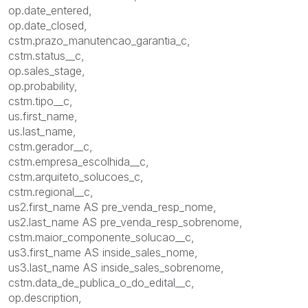
op.date_entered,
op.date_closed,
cstm.prazo_manutencao_garantia_c,
cstm.status__c,
op.sales_stage,
op.probability,
cstm.tipo__c,
us.first_name,
us.last_name,
cstm.gerador__c,
cstm.empresa_escolhida__c,
cstm.arquiteto_solucoes_c,
cstm.regional__c,
us2.first_name AS pre_venda_resp_nome,
us2.last_name AS pre_venda_resp_sobrenome,
cstm.maior_componente_solucao__c,
us3.first_name AS inside_sales_nome,
us3.last_name AS inside_sales_sobrenome,
cstm.data_de_publica_o_do_edital__c,
op.description,