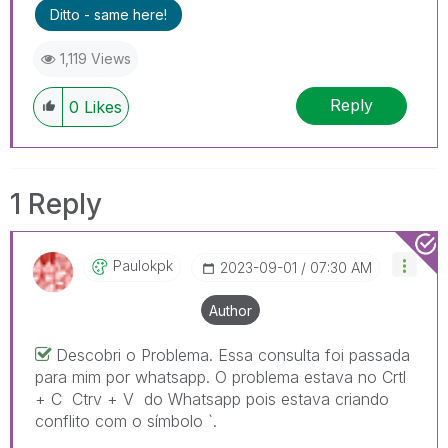
Ditto - same here!
1,119 Views
Reply
0
Likes
1 Reply
Paulokpk
‎2023-09-01
07:30 AM
Author
Descobri o Problema. Essa consulta foi passada
para mim por whatsapp. O problema estava no Crtl
+ C Ctrv + V do Whatsapp pois estava criando
conflito com o símbolo `.