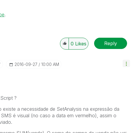
be
‌.
Reply
0
Likes
r
‎2016-09-27
10:00 AM
Script ?
 existe a necessidade de SetAnalysis na expressão da
do SMS é visual (no caso a data em vermelho), assim o
viado.