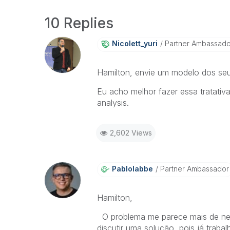
10 Replies
Nicolett_yuri
Partner Ambassad
Hamilton, envie um modelo dos seu
Eu acho melhor fazer essa tratativa
analysis.
2,602 Views
Pablolabbe
Partner Ambassador
Hamilton,
O problema me parece mais de neg
discutir uma solução, pois já trab