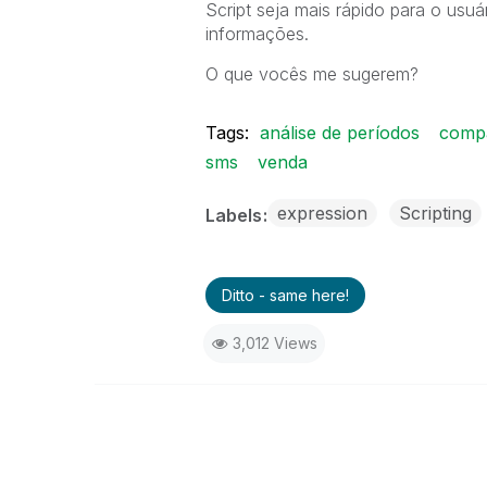
Script seja mais rápido para o usuá
informações.
O que vocês me sugerem?
Tags:
análise de períodos
compa
sms
venda
expression
Scripting
Labels
Ditto - same here!
3,012 Views