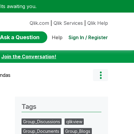
ts awaiting you.
Qlik.com
|
Qlik Services
|
Qlik Help
Ask a Question
Sign In / Register
Help
:
Join the Conversation!
endas
Tags
Group_Discussions
qlikview
Group_Documents
Group_Blogs