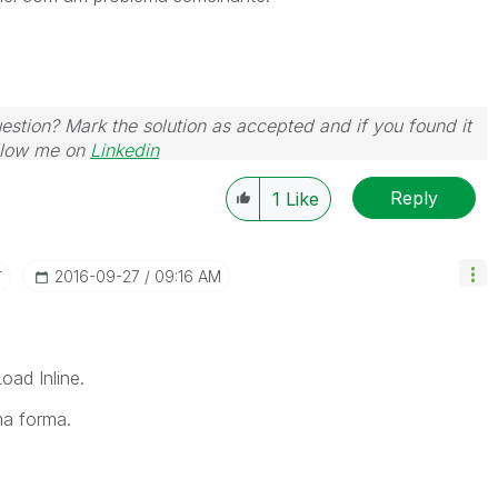
uestion? Mark the solution as accepted and if you found it
Follow me on
Linkedin
Reply
1
Like
r
‎2016-09-27
09:16 AM
ad Inline.
ma forma.