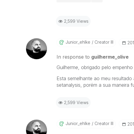
2,599 Views
Junior_ehlke
Creator III
‎20
In response to
guilherme_olive
Guilherme, obrigado pelo empenho
Esta semelhante ao meu resultado a
setanalysis, porém a sua maneira f
2,599 Views
Junior_ehlke
Creator III
‎20