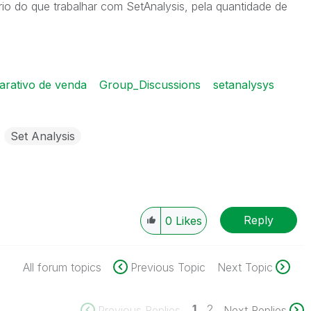
rio do que trabalhar com SetAnalysis, pela quantidade de
rativo de venda
Group_Discussions
setanalysys
Set Analysis
Reply
0
Likes
All forum topics
Previous Topic
Next Topic
1
2
Previous Replies
Next Replies