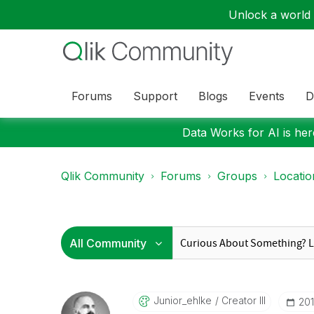
Unlock a world o
Forums
Support
Blogs
Events
D
Data Works for AI is here
Qlik Community
Forums
Groups
Locati
Junior_ehlke
Creator III
‎20