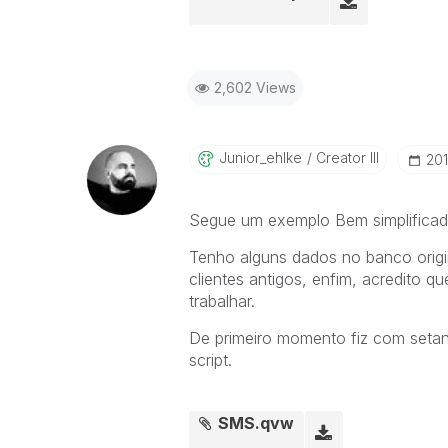
2,602 Views
Junior_ehlke
Creator III
‎20
Segue um exemplo Bem simplificad
Tenho alguns dados no banco origin
clientes antigos, enfim, acredito
trabalhar.
De primeiro momento fiz com setana
script.
SMS.qvw