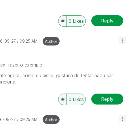
Reply
0
Likes
16-09-27
09:25 AM
Author
 em fazer o exemplo.
té agora, como eu disse, gostaria de tentar não usar
unciona.
Reply
0
Likes
16-09-27
09:25 AM
Author