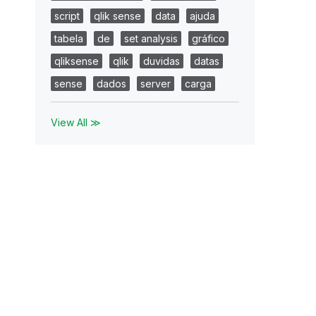
script
qlik sense
data
ajuda
tabela
de
set analysis
gráfico
qliksense
qlik
duvidas
datas
sense
dados
server
carga
View All ≫