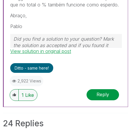
que no total o % também funcione como esperdo.
Abraço,
Pablo
Did you find a solution to your question? Mark
the solution as accepted and if you found it
View solution in original post
useful, press the like button! | Follow me on
Linkedin
Ditto - same here!
2,922 Views
Reply
1
Like
24 Replies