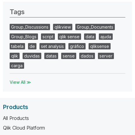
Tags
Group_Discussions
qlikview
Group_Documents
Group_Blogs
script
qlik sense
data
ajuda
tabela
de
set analysis
gráfico
qliksense
qlik
duvidas
datas
sense
dados
server
carga
View All ≫
Products
All Products
Qlik Cloud Platform