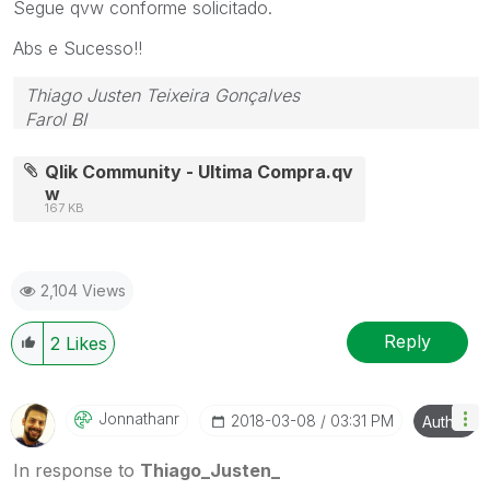
Segue qvw conforme solicitado.
Abs e Sucesso!!
Thiago Justen Teixeira Gonçalves
Farol BI
WhatsApp: 24 98152-1675
Skype: justen.thiago
Qlik Community - Ultima Compra.qv
w
167 KB
2,104 Views
Reply
2
Likes
Jonnathanr
‎2018-03-08
03:31 PM
Author
In response to
Thiago_Justen_