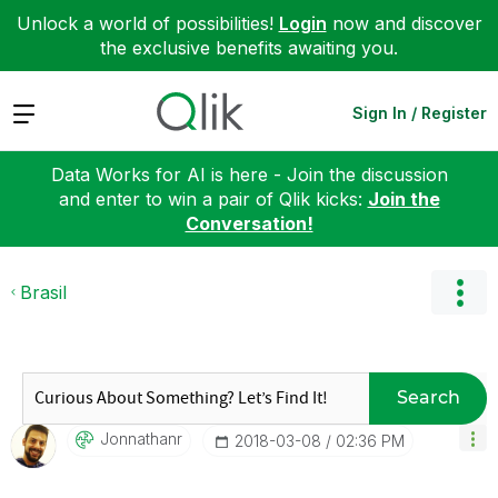
Unlock a world of possibilities!
Login
now and discover
the exclusive benefits awaiting you.
Expand
Sign In / Register
Data Works for AI is here - Join the discussion
and enter to win a pair of Qlik kicks:
Join the
Conversation!
Brasil
Search
Jonnathanr
‎2018-03-08
02:36 PM