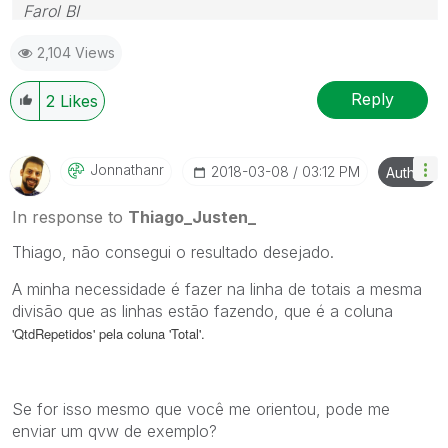
Farol BI
WhatsApp: 24 98152-1675
2,104 Views
Skype: justen.thiago
Reply
2
Likes
Jonnathanr
‎2018-03-08
03:12 PM
Author
In response to
Thiago_Justen_
Thiago, não consegui o resultado desejado.
A minha necessidade é fazer na linha de totais a mesma
divisão que as linhas estão fazendo, que é a coluna
'QtdRepetidos' pela coluna 'Total'.
Se for isso mesmo que você me orientou, pode me
enviar um qvw de exemplo?