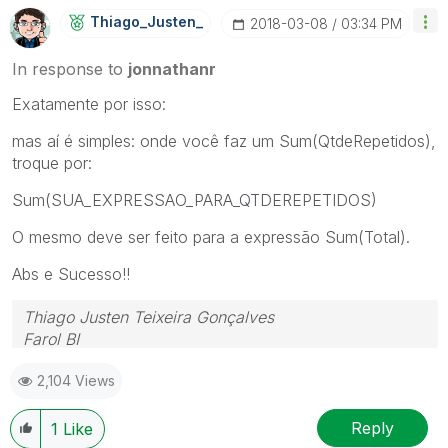
Thiago_Justen_
‎2018-03-08
03:34 PM
In response to
jonnathanr
Exatamente por isso:
mas aí é simples: onde você faz um Sum(QtdeRepetidos),
troque por:
Sum(SUA_EXPRESSAO_PARA_QTDEREPETIDOS)
O mesmo deve ser feito para a expressão Sum(Total).
Abs e Sucesso!!
Thiago Justen Teixeira Gonçalves
Farol BI
WhatsApp: 24 98152-1675
2,104 Views
Skype: justen.thiago
Reply
1
Like