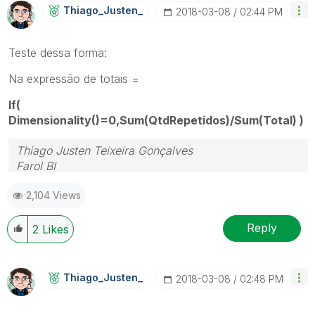
Thiago_Justen_
‎2018-03-08
02:44 PM
Teste dessa forma:
Na expressão de totais =
If(
Dimensionality()=0,Sum(QtdRepetidos)/Sum(Total) )
Thiago Justen Teixeira Gonçalves
Farol BI
WhatsApp: 24 98152-1675
2,104 Views
Skype: justen.thiago
Reply
2
Likes
Thiago_Justen_
‎2018-03-08
02:48 PM