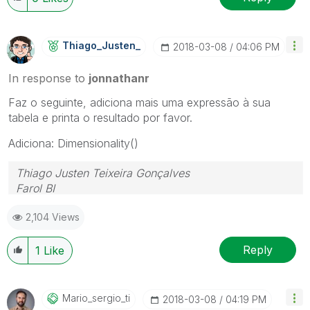
Thiago_Justen_
‎2018-03-08
04:06 PM
In response to
jonnathanr
Faz o seguinte, adiciona mais uma expressão à sua
tabela e printa o resultado por favor.
Adiciona: Dimensionality()
Thiago Justen Teixeira Gonçalves
Farol BI
WhatsApp: 24 98152-1675
2,104 Views
Skype: justen.thiago
Reply
1
Like
Mario_sergio_ti
‎2018-03-08
04:19 PM