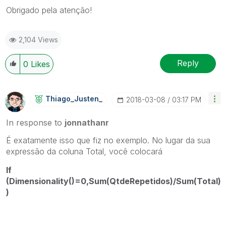
Obrigado pela atenção!
2,104 Views
Reply
0
Likes
Thiago_Justen_
‎2018-03-08
03:17 PM
In response to
jonnathanr
É exatamente isso que fiz no exemplo. No lugar da sua
expressão da coluna Total, você colocará
If
(Dimensionality()=0,Sum(QtdeRepetidos)/Sum(Total)
)