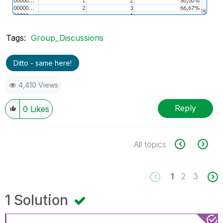
Tags:
Group_Discussions
Ditto - same here!
4,410 Views
Reply
0
Likes
All topics
1
2
3
1 Solution