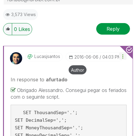
3,573 Views
Reply
0
Likes
Lucasjsantos
‎2016-06-06
04:03 PM
Author
In response to
afurtado
Obrigado Alessandro. Consegui pegar os feriados
com o seguinte script.
   SET ThousandSep='.';

SET DecimalSep=',';

SET MoneyThousandSep='.';

SET MoneyDecimalSep=',';
