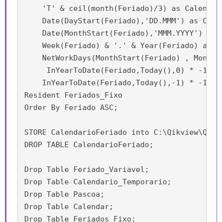
    'T' & ceil(month(Feriado)/3) as Calendari
    Date(DayStart(Feriado),'DD.MMM') as Calen
    Date(MonthStart(Feriado),'MMM.YYYY') as 
    Week(Feriado) & '.' & Year(Feriado) as C
    NetWorkDays(MonthStart(Feriado) , MonthE
     InYearToDate(Feriado,Today(),0) * -1 as
    InYearToDate(Feriado,Today(),-1) * -1 as
Resident Feriados_Fixo

Order By Feriado ASC;

STORE CalendarioFeriado into C:\Qikview\QVD\C
DROP TABLE CalendarioFeriado; 

Drop Table Feriado_Variavel;

Drop Table Calendario_Temporario;

Drop Table Pascoa;

Drop Table Calendar;

Drop Table Feriados_Fixo;
