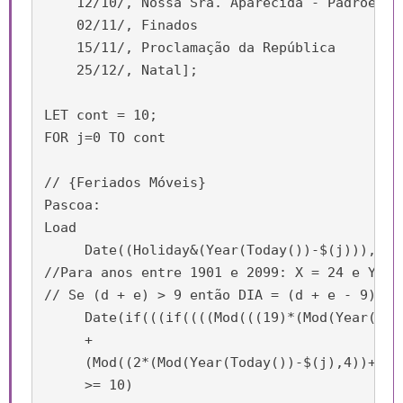
    12/10/, Nossa Sra. Aparecida - Padroeira 
    02/11/, Finados

    15/11/, Proclamação da República

    25/12/, Natal];

LET cont = 10;

FOR j=0 TO cont     

// {Feriados Móveis}

Pascoa:

Load

     Date((Holiday&(Year(Today())-$(j))),'DD/
//Para anos entre 1901 e 2099: X = 24 e Y = 5
// Se (d + e) > 9 então DIA = (d + e - 9) e 
     Date(if(((if((((Mod(((19)*(Mod(Year(Tod
     +

     (Mod((2*(Mod(Year(Today())-$(j),4))+4*(
     >= 10)
