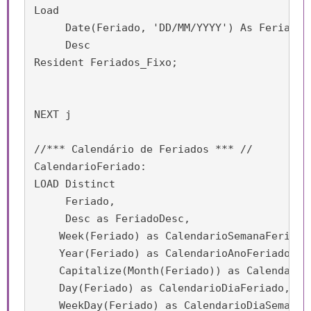
Load

     Date(Feriado, 'DD/MM/YYYY') As Feriado,

     Desc

Resident Feriados_Fixo;

NEXT j

//*** Calendário de Feriados *** //

CalendarioFeriado:

LOAD Distinct

     Feriado,

     Desc as FeriadoDesc,

    Week(Feriado) as CalendarioSemanaFeriado,
    Year(Feriado) as CalendarioAnoFeriado,

    Capitalize(Month(Feriado)) as CalendarioM
    Day(Feriado) as CalendarioDiaFeriado,

    WeekDay(Feriado) as CalendarioDiaSemanaFe