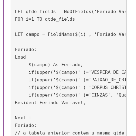
LET qtde_fields = NoOfFields('Feriado_Variave
FOR i=1 TO qtde_fields

LET campo = FieldName($(i) , 'Feriado_Variave
Feriado:

Load

     $(campo) As Feriado,

     if(upper('$(campo)' )='VESPERA_DE_CARNA
     if(upper('$(campo)' )='PAIXAO_DE_CRISTO'
     if(upper('$(campo)' )='CORPUS_CHRISTI', 
     if(upper('$(campo)' )='CINZAS', 'Quarta
Resident Feriado_Variavel;

Next i

Feriado:

// a tabela anterior contem a mesma qtde de 