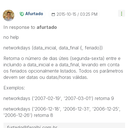
Afurtado
‎2015-10-15
03:25 PM
In response to
afurtado
no help
networkdays (
data_inicial, data_final {, feriado}
)
Retorna o número de dias úteis (segunda-sexta) entre e
incluindo a
data_inicial
e a
data_final
, levando em conta
os
feriados
opcionalmente listados. Todos os parâmetros
devem ser datas ou datas/horas válidas.
Exemplos:
networkdays ('2007-02-19', '2007-03-01')
retorna 9
networkdays ('2006-12-18', '2006-12-31', '2006-12-25',
'2006-12-26')
retorna 8
furtado@farolbi.com.br