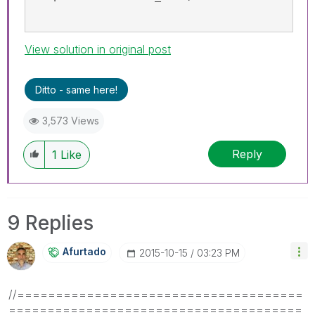
View solution in original post
Ditto - same here!
3,573 Views
Reply
1
Like
9 Replies
Afurtado
‎2015-10-15
03:23 PM
//=====================================
======================================