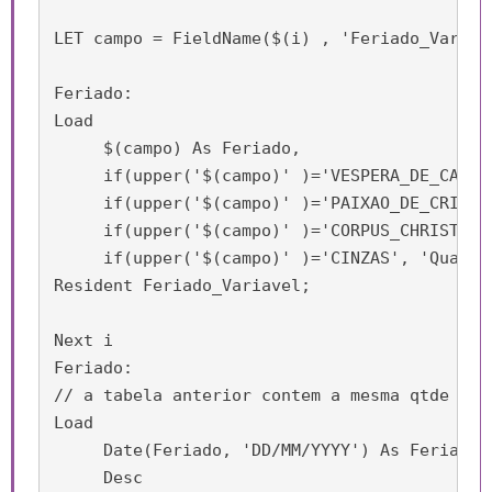
LET campo = FieldName($(i) , 'Feriado_Variave
Feriado:

Load

     $(campo) As Feriado,

     if(upper('$(campo)' )='VESPERA_DE_CARNA
     if(upper('$(campo)' )='PAIXAO_DE_CRISTO'
     if(upper('$(campo)' )='CORPUS_CHRISTI', 
     if(upper('$(campo)' )='CINZAS', 'Quarta
Resident Feriado_Variavel;

Next i

Feriado:

// a tabela anterior contem a mesma qtde de 
Load

     Date(Feriado, 'DD/MM/YYYY') As Feriado,

     Desc
