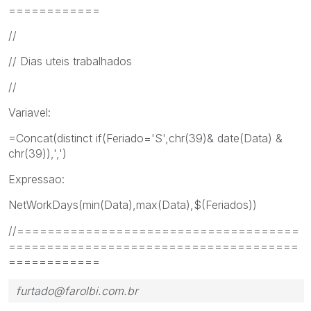
============
//
// Dias uteis trabalhados
//
Variavel:
=Concat(distinct if(Feriado='S',chr(39)& date(Data) &
chr(39)),',')
Expressao:
NetWorkDays(min(Data),max(Data),$(Feriados))
//=====================================
======================================
============
furtado@farolbi.com.br