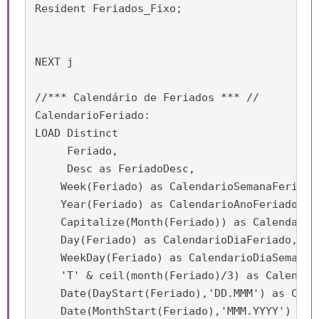
Resident Feriados_Fixo;

NEXT j

//*** Calendário de Feriados *** //

CalendarioFeriado:

LOAD Distinct

     Feriado,

     Desc as FeriadoDesc,

    Week(Feriado) as CalendarioSemanaFeriado,
    Year(Feriado) as CalendarioAnoFeriado,

    Capitalize(Month(Feriado)) as CalendarioM
    Day(Feriado) as CalendarioDiaFeriado,

    WeekDay(Feriado) as CalendarioDiaSemanaFe
    'T' & ceil(month(Feriado)/3) as Calendari
    Date(DayStart(Feriado),'DD.MMM') as Calen
    Date(MonthStart(Feriado),'MMM.YYYY') as 