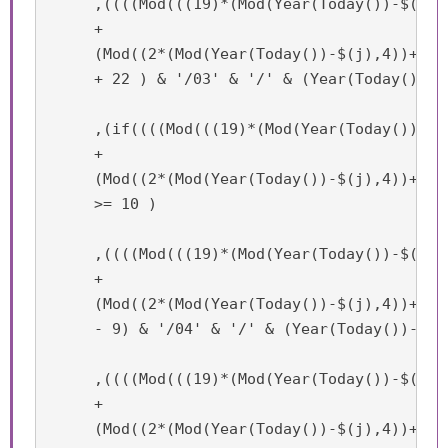
     ,((((Mod(((19)*(Mod(Year(Today())-$(j),1
     +

     (Mod((2*(Mod(Year(Today())-$(j),4))+4*(
     + 22 ) & '/03' & '/' & (Year(Today())-$
     ,(if((((Mod(((19)*(Mod(Year(Today())-$(
     +

     (Mod((2*(Mod(Year(Today())-$(j),4))+4*(
     >= 10 )

     ,((((Mod(((19)*(Mod(Year(Today())-$(j),1
     +

     (Mod((2*(Mod(Year(Today())-$(j),4))+4*(
     - 9) & '/04' & '/' & (Year(Today())-$(j)
     ,((((Mod(((19)*(Mod(Year(Today())-$(j),1
     +

     (Mod((2*(Mod(Year(Today())-$(j),4))+4*(