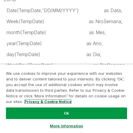
Date(TempDate,'DD/MM/YYYY') as Data,
Week(TempDate) as NroSemana,
month(TempDate) as Mes,
year(TempDate) as Ano,
day(TempDate) as Dia,
WeekDay(TempDate) as DiaSemana,
We use cookies to improve your experience with our websites
Num(Month(TempDate)) as NumMes,
and to deliver content tailored to your interests. By clicking ‘Ok’,
you accept the use of additional cookies which may involve
MonthName(TempDate) as MesAno,
data transmission to third parties. Refer to our Privacy & Cookie
Notice or click ‘More Information’ for details on cookie usage on
ceil(Month(TempDate)/3)&'º Trim' AS Trimestre,
our sites.
Privacy & Cookie Notice
WeekName(TempDate) AS AnoSemana
Ok
Ask a Question
More Information
Resident TempCalendario;