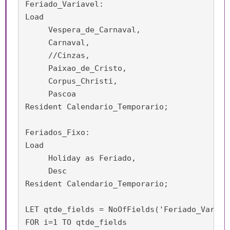
Feriado_Variavel:

Load

     Vespera_de_Carnaval,

     Carnaval,

     //Cinzas,

     Paixao_de_Cristo,

     Corpus_Christi,

     Pascoa 

Resident Calendario_Temporario;

Feriados_Fixo:

Load

     Holiday as Feriado,

     Desc

Resident Calendario_Temporario;

LET qtde_fields = NoOfFields('Feriado_Variave
FOR i=1 TO qtde_fields
