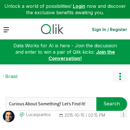
Unlock a world of possibilities!
Login
now and discover
the exclusive benefits awaiting you.
Expand
Sign In / Register
Data Works for AI is here - Join the discussion
and enter to win a pair of Qlik kicks:
Join the
Conversation!
Brasil
Search
Lucasjsantos
‎2015-10-15
02:15 PM