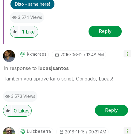
Ditto - same here!
3,574 Views
Reply
1
Like
Kkmoraes
‎2016-06-12
12:48 AM
In response to
lucasjsantos
Também vou aproveitar o script, Obrigado, Lucas!
3,573 Views
Reply
0
Likes
Luizbezerra
‎2016-11-15
09:31 AM