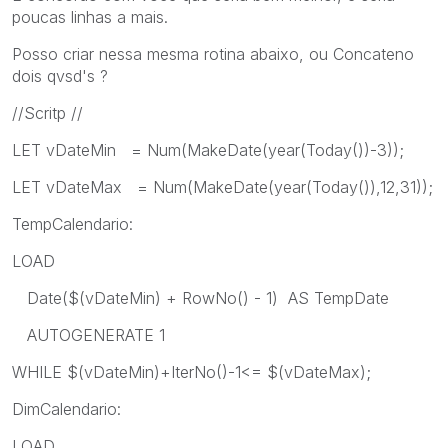
poucas linhas a mais.
Posso criar nessa mesma rotina abaixo, ou Concateno
dois qvsd's ?
//Scritp //
LET vDateMin = Num(MakeDate(year(Today())-3));
LET vDateMax = Num(MakeDate(year(Today()),12,31));
TempCalendario:
LOAD
Date($(vDateMin) + RowNo() - 1) AS TempDate
AUTOGENERATE 1
WHILE $(vDateMin)+IterNo()-1<= $(vDateMax);
DimCalendario:
LOAD