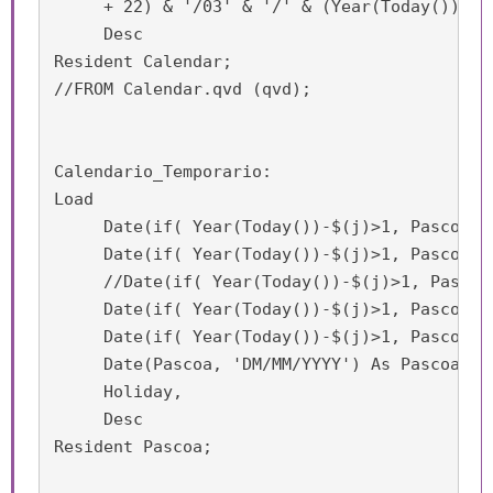
     + 22) & '/03' & '/' & (Year(Today())-$(
     Desc

Resident Calendar;

//FROM Calendar.qvd (qvd);

Calendario_Temporario:

Load

     Date(if( Year(Today())-$(j)>1, Pascoa -
     Date(if( Year(Today())-$(j)>1, Pascoa -
     //Date(if( Year(Today())-$(j)>1, Pascoa
     Date(if( Year(Today())-$(j)>1, Pascoa -
     Date(if( Year(Today())-$(j)>1, Pascoa +
     Date(Pascoa, 'DM/MM/YYYY') As Pascoa,

     Holiday,

     Desc

Resident Pascoa;
