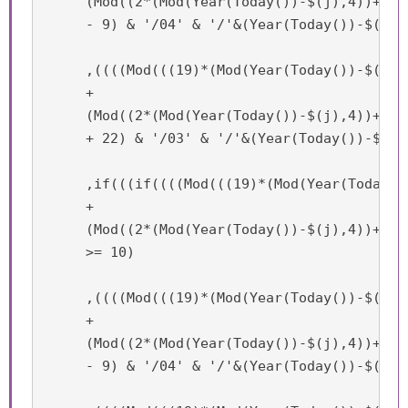
     (Mod((2*(Mod(Year(Today())-$(j),4))+4*(
     - 9) & '/04' & '/'&(Year(Today())-$(j)))
     ,((((Mod(((19)*(Mod(Year(Today())-$(j),1
     +

     (Mod((2*(Mod(Year(Today())-$(j),4))+4*(
     + 22) & '/03' & '/'&(Year(Today())-$(j)
     ,if(((if((((Mod(((19)*(Mod(Year(Today()
     +

     (Mod((2*(Mod(Year(Today())-$(j),4))+4*(
     >= 10)

     ,((((Mod(((19)*(Mod(Year(Today())-$(j),1
     +

     (Mod((2*(Mod(Year(Today())-$(j),4))+4*(
     - 9) & '/04' & '/'&(Year(Today())-$(j)))