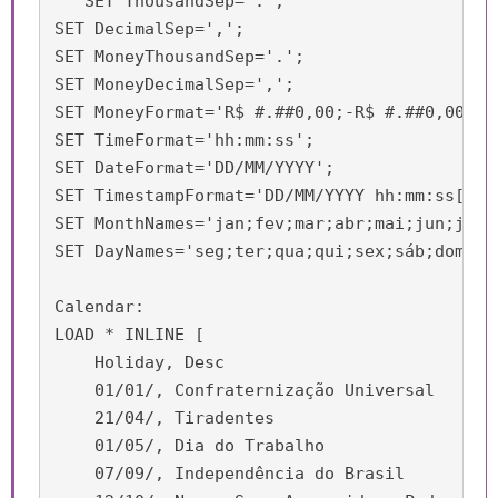
   SET ThousandSep='.';

SET DecimalSep=',';

SET MoneyThousandSep='.';

SET MoneyDecimalSep=',';

SET MoneyFormat='R$ #.##0,00;-R$ #.##0,00';

SET TimeFormat='hh:mm:ss';

SET DateFormat='DD/MM/YYYY';

SET TimestampFormat='DD/MM/YYYY hh:mm:ss[.fff
SET MonthNames='jan;fev;mar;abr;mai;jun;jul;a
SET DayNames='seg;ter;qua;qui;sex;sáb;dom';

Calendar:

LOAD * INLINE [

    Holiday, Desc

    01/01/, Confraternização Universal

    21/04/, Tiradentes

    01/05/, Dia do Trabalho

    07/09/, Independência do Brasil
