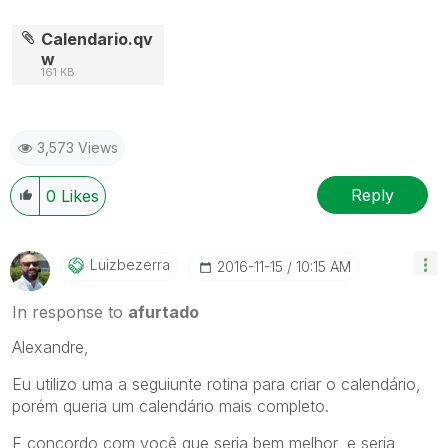
Calendario.qv
w
161 KB
3,573 Views
Reply
0
Likes
Luizbezerra
‎2016-11-15
10:15 AM
In response to
afurtado
Alexandre,
Eu utilizo uma a seguiunte rotina para criar o calendário,
porém queria um calendário mais completo.
E concordo com você que seria bem melhor, e seria