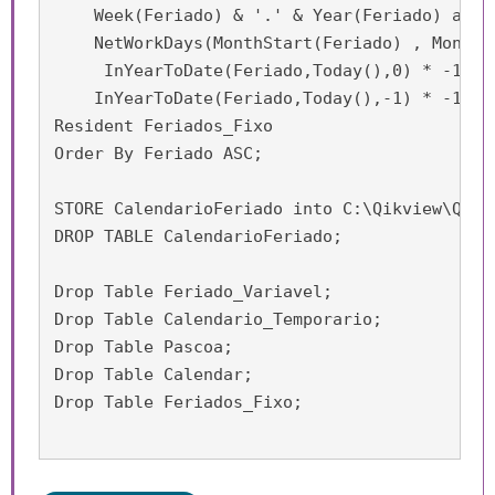
    Week(Feriado) & '.' & Year(Feriado) as C
    NetWorkDays(MonthStart(Feriado) , MonthE
     InYearToDate(Feriado,Today(),0) * -1 as
    InYearToDate(Feriado,Today(),-1) * -1 as
Resident Feriados_Fixo

Order By Feriado ASC;

STORE CalendarioFeriado into C:\Qikview\QVD\C
DROP TABLE CalendarioFeriado; 

Drop Table Feriado_Variavel;

Drop Table Calendario_Temporario;

Drop Table Pascoa;

Drop Table Calendar;

Drop Table Feriados_Fixo;
