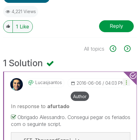
4,221 Views
Reply
1
Like
All topics
1 Solution
Lucasjsantos
‎2016-06-06
04:03 PM
Author
In response to
afurtado
Obrigado Alessandro. Consegui pegar os feriados
com o seguinte script.