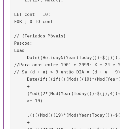
    25/12/, Natal];

LET cont = 10;

FOR j=0 TO cont     

// {Feriados Móveis}

Pascoa:

Load

     Date((Holiday&(Year(Today())-$(j))),'DD/
//Para anos entre 1901 e 2099: X = 24 e Y = 5
// Se (d + e) > 9 então DIA = (d + e - 9) e 
     Date(if(((if((((Mod(((19)*(Mod(Year(Tod
     +

     (Mod((2*(Mod(Year(Today())-$(j),4))+4*(
     >= 10)

     ,((((Mod(((19)*(Mod(Year(Today())-$(j),1
     +
