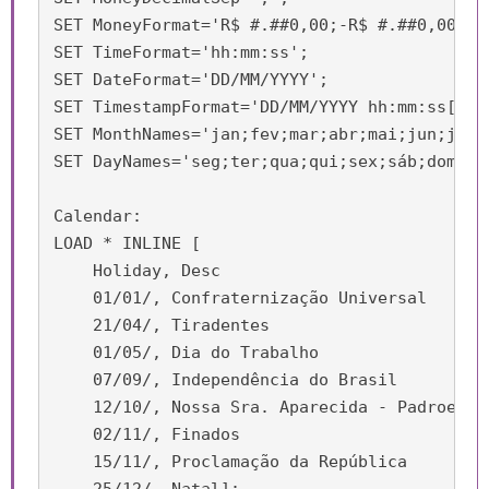
SET MoneyFormat='R$ #.##0,00;-R$ #.##0,00';

SET TimeFormat='hh:mm:ss';

SET DateFormat='DD/MM/YYYY';

SET TimestampFormat='DD/MM/YYYY hh:mm:ss[.fff
SET MonthNames='jan;fev;mar;abr;mai;jun;jul;a
SET DayNames='seg;ter;qua;qui;sex;sáb;dom';

Calendar:

LOAD * INLINE [

    Holiday, Desc

    01/01/, Confraternização Universal

    21/04/, Tiradentes

    01/05/, Dia do Trabalho

    07/09/, Independência do Brasil

    12/10/, Nossa Sra. Aparecida - Padroeira 
    02/11/, Finados

    15/11/, Proclamação da República
