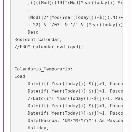
     ,((((Mod(((19)*(Mod(Year(Today())-$(j),1
     +

     (Mod((2*(Mod(Year(Today())-$(j),4))+4*(
     + 22) & '/03' & '/' & (Year(Today())-$(
     Desc

Resident Calendar;

//FROM Calendar.qvd (qvd);

Calendario_Temporario:

Load

     Date(if( Year(Today())-$(j)>1, Pascoa -
     Date(if( Year(Today())-$(j)>1, Pascoa -
     //Date(if( Year(Today())-$(j)>1, Pascoa
     Date(if( Year(Today())-$(j)>1, Pascoa -
     Date(if( Year(Today())-$(j)>1, Pascoa +
     Date(Pascoa, 'DM/MM/YYYY') As Pascoa,

     Holiday,
