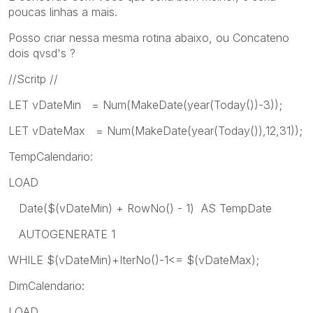
poucas linhas a mais.
Posso criar nessa mesma rotina abaixo, ou Concateno
dois qvsd's ?
//Scritp //
LET vDateMin = Num(MakeDate(year(Today())-3));
LET vDateMax = Num(MakeDate(year(Today()),12,31));
TempCalendario:
LOAD
Date($(vDateMin) + RowNo() - 1) AS TempDate
AUTOGENERATE 1
WHILE $(vDateMin)+IterNo()-1<= $(vDateMax);
DimCalendario:
LOAD