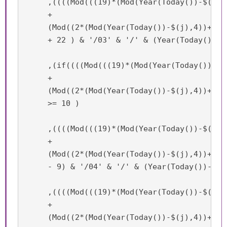
     ,((((Mod(((19)*(Mod(Year(Today())-$(j),1
     +

     (Mod((2*(Mod(Year(Today())-$(j),4))+4*(
     + 22 ) & '/03' & '/' & (Year(Today())-$
     ,(if((((Mod(((19)*(Mod(Year(Today())-$(
     +

     (Mod((2*(Mod(Year(Today())-$(j),4))+4*(
     >= 10 )

     ,((((Mod(((19)*(Mod(Year(Today())-$(j),1
     +

     (Mod((2*(Mod(Year(Today())-$(j),4))+4*(
     - 9) & '/04' & '/' & (Year(Today())-$(j)
     ,((((Mod(((19)*(Mod(Year(Today())-$(j),1
     +

     (Mod((2*(Mod(Year(Today())-$(j),4))+4*(