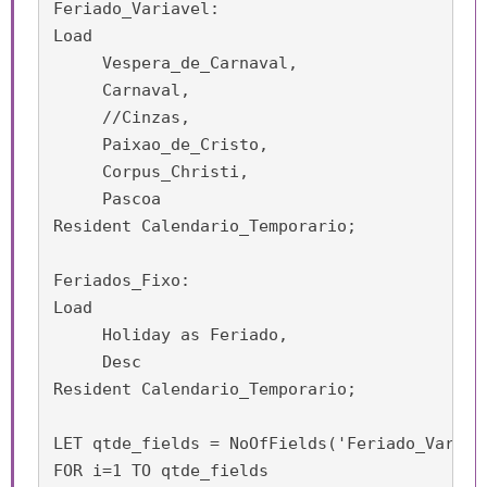
Feriado_Variavel:

Load

     Vespera_de_Carnaval,

     Carnaval,

     //Cinzas,

     Paixao_de_Cristo,

     Corpus_Christi,

     Pascoa 

Resident Calendario_Temporario;

Feriados_Fixo:

Load

     Holiday as Feriado,

     Desc

Resident Calendario_Temporario;

LET qtde_fields = NoOfFields('Feriado_Variave
FOR i=1 TO qtde_fields
