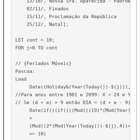
    12/10/, Nossa Sra. Aparecida - Padroeira 
    02/11/, Finados

    15/11/, Proclamação da República

    25/12/, Natal];

LET cont = 10;

FOR j=0 TO cont     

// {Feriados Móveis}

Pascoa:

Load

     Date((Holiday&(Year(Today())-$(j))),'DD/
//Para anos entre 1901 e 2099: X = 24 e Y = 5
// Se (d + e) > 9 então DIA = (d + e - 9) e 
     Date(if(((if((((Mod(((19)*(Mod(Year(Tod
     +

     (Mod((2*(Mod(Year(Today())-$(j),4))+4*(
     >= 10)
