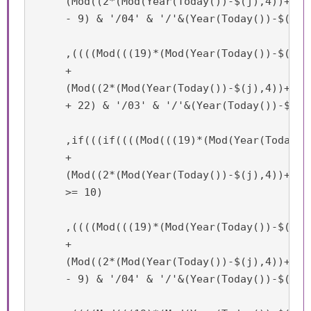
     (Mod((2*(Mod(Year(Today())-$(j),4))+4*(
     - 9) & '/04' & '/'&(Year(Today())-$(j)))
     ,((((Mod(((19)*(Mod(Year(Today())-$(j),1
     +

     (Mod((2*(Mod(Year(Today())-$(j),4))+4*(
     + 22) & '/03' & '/'&(Year(Today())-$(j)
     ,if(((if((((Mod(((19)*(Mod(Year(Today()
     +

     (Mod((2*(Mod(Year(Today())-$(j),4))+4*(
     >= 10)

     ,((((Mod(((19)*(Mod(Year(Today())-$(j),1
     +

     (Mod((2*(Mod(Year(Today())-$(j),4))+4*(
     - 9) & '/04' & '/'&(Year(Today())-$(j)))