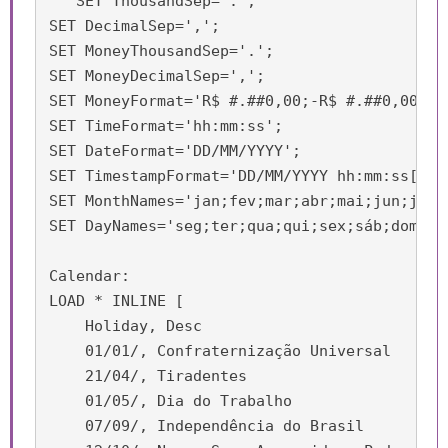
   SET ThousandSep='.';

SET DecimalSep=',';

SET MoneyThousandSep='.';

SET MoneyDecimalSep=',';

SET MoneyFormat='R$ #.##0,00;-R$ #.##0,00';

SET TimeFormat='hh:mm:ss';

SET DateFormat='DD/MM/YYYY';

SET TimestampFormat='DD/MM/YYYY hh:mm:ss[.fff
SET MonthNames='jan;fev;mar;abr;mai;jun;jul;a
SET DayNames='seg;ter;qua;qui;sex;sáb;dom';

Calendar:

LOAD * INLINE [

    Holiday, Desc

    01/01/, Confraternização Universal

    21/04/, Tiradentes

    01/05/, Dia do Trabalho

    07/09/, Independência do Brasil
