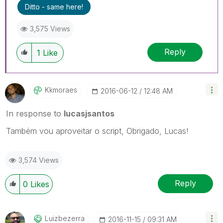
Ditto - same here!
3,575 Views
Reply
1
Like
Kkmoraes
‎2016-06-12
12:48 AM
In response to
lucasjsantos
Também vou aproveitar o script, Obrigado, Lucas!
3,574 Views
Reply
0
Likes
Luizbezerra
‎2016-11-15
09:31 AM