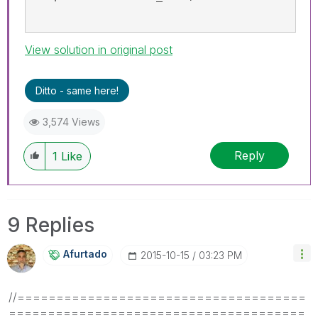
View solution in original post
Ditto - same here!
3,574 Views
Reply
1
Like
9 Replies
Afurtado
‎2015-10-15
03:23 PM
//=====================================
======================================