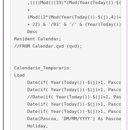
     ,((((Mod(((19)*(Mod(Year(Today())-$(j),1
     +

     (Mod((2*(Mod(Year(Today())-$(j),4))+4*(
     + 22) & '/03' & '/' & (Year(Today())-$(
     Desc

Resident Calendar;

//FROM Calendar.qvd (qvd);

Calendario_Temporario:

Load

     Date(if( Year(Today())-$(j)>1, Pascoa -
     Date(if( Year(Today())-$(j)>1, Pascoa -
     //Date(if( Year(Today())-$(j)>1, Pascoa
     Date(if( Year(Today())-$(j)>1, Pascoa -
     Date(if( Year(Today())-$(j)>1, Pascoa +
     Date(Pascoa, 'DM/MM/YYYY') As Pascoa,

     Holiday,
