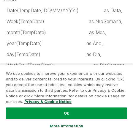
Date(TempDate,'DD/MM/YYYY') as Data,
Week(TempDate) as NroSemana,
month(TempDate) as Mes,
year(TempDate) as Ano,
day(TempDate) as Dia,
WeekDay(TempDate) as DiaSemana,
We use cookies to improve your experience with our websites
Num(Month(TempDate)) as NumMes,
and to deliver content tailored to your interests. By clicking ‘Ok’,
you accept the use of additional cookies which may involve
MonthName(TempDate) as MesAno,
data transmission to third parties. Refer to our Privacy & Cookie
Notice or click ‘More Information’ for details on cookie usage on
ceil(Month(TempDate)/3)&'º Trim' AS Trimestre,
our sites.
Privacy & Cookie Notice
WeekName(TempDate) AS AnoSemana
Ok
Ask a Question
More Information
Resident TempCalendario;