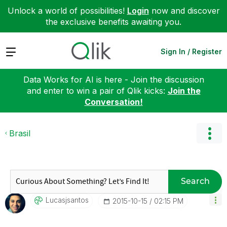
Unlock a world of possibilities!
Login
now and discover
the exclusive benefits awaiting you.
Expand
Sign In / Register
Data Works for AI is here - Join the discussion
and enter to win a pair of Qlik kicks:
Join the
Conversation!
Brasil
Search
Lucasjsantos
‎2015-10-15
02:15 PM