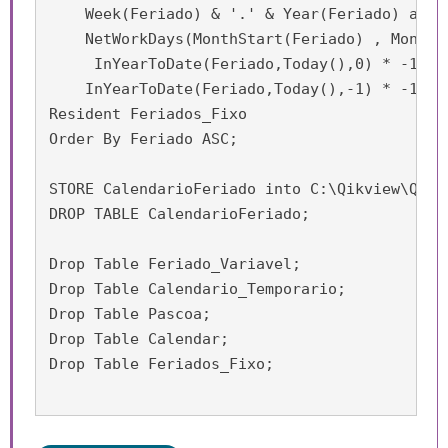
    Week(Feriado) & '.' & Year(Feriado) as C
    NetWorkDays(MonthStart(Feriado) , MonthE
     InYearToDate(Feriado,Today(),0) * -1 as
    InYearToDate(Feriado,Today(),-1) * -1 as
Resident Feriados_Fixo

Order By Feriado ASC;

STORE CalendarioFeriado into C:\Qikview\QVD\C
DROP TABLE CalendarioFeriado; 

Drop Table Feriado_Variavel;

Drop Table Calendario_Temporario;

Drop Table Pascoa;

Drop Table Calendar;

Drop Table Feriados_Fixo;
