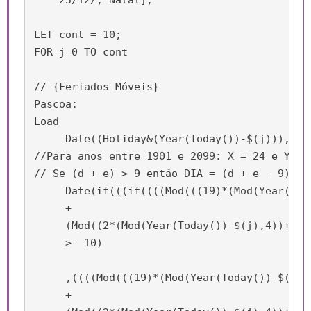
    25/12/, Natal];

LET cont = 10;

FOR j=0 TO cont     

// {Feriados Móveis}

Pascoa:

Load

     Date((Holiday&(Year(Today())-$(j))),'DD/
//Para anos entre 1901 e 2099: X = 24 e Y = 5
// Se (d + e) > 9 então DIA = (d + e - 9) e 
     Date(if(((if((((Mod(((19)*(Mod(Year(Tod
     +

     (Mod((2*(Mod(Year(Today())-$(j),4))+4*(
     >= 10)

     ,((((Mod(((19)*(Mod(Year(Today())-$(j),1
     +
