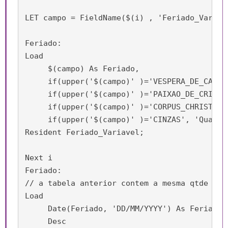
LET campo = FieldName($(i) , 'Feriado_Variave
Feriado:

Load

     $(campo) As Feriado,

     if(upper('$(campo)' )='VESPERA_DE_CARNA
     if(upper('$(campo)' )='PAIXAO_DE_CRISTO'
     if(upper('$(campo)' )='CORPUS_CHRISTI', 
     if(upper('$(campo)' )='CINZAS', 'Quarta
Resident Feriado_Variavel;

Next i

Feriado:

// a tabela anterior contem a mesma qtde de 
Load

     Date(Feriado, 'DD/MM/YYYY') As Feriado,

     Desc
