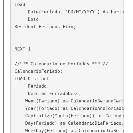
Load

     Date(Feriado, 'DD/MM/YYYY') As Feriado,

     Desc

Resident Feriados_Fixo;

NEXT j

//*** Calendário de Feriados *** //

CalendarioFeriado:

LOAD Distinct

     Feriado,

     Desc as FeriadoDesc,

    Week(Feriado) as CalendarioSemanaFeriado,
    Year(Feriado) as CalendarioAnoFeriado,

    Capitalize(Month(Feriado)) as CalendarioM
    Day(Feriado) as CalendarioDiaFeriado,

    WeekDay(Feriado) as CalendarioDiaSemanaFe