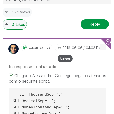
3,574 Views
Reply
0
Likes
Lucasjsantos
‎2016-06-06
04:03 PM
Author
In response to
afurtado
Obrigado Alessandro. Consegui pegar os feriados
com o seguinte script.
   SET ThousandSep='.';

SET DecimalSep=',';

SET MoneyThousandSep='.';

SET MoneyDecimalSep=',';
