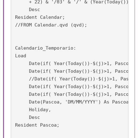
     + 22) & '/03' & '/' & (Year(Today())-$(
     Desc

Resident Calendar;

//FROM Calendar.qvd (qvd);

Calendario_Temporario:

Load

     Date(if( Year(Today())-$(j)>1, Pascoa -
     Date(if( Year(Today())-$(j)>1, Pascoa -
     //Date(if( Year(Today())-$(j)>1, Pascoa
     Date(if( Year(Today())-$(j)>1, Pascoa -
     Date(if( Year(Today())-$(j)>1, Pascoa +
     Date(Pascoa, 'DM/MM/YYYY') As Pascoa,

     Holiday,

     Desc

Resident Pascoa;
