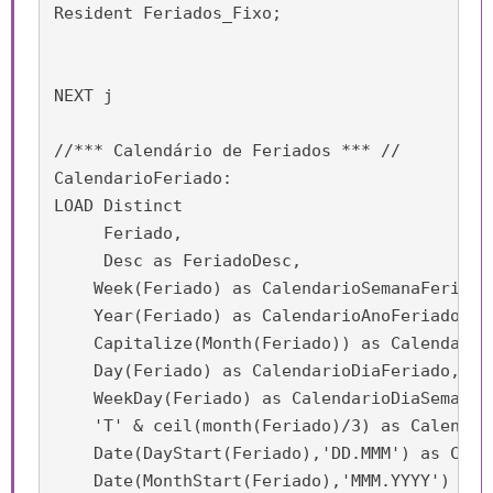
Resident Feriados_Fixo;

NEXT j

//*** Calendário de Feriados *** //

CalendarioFeriado:

LOAD Distinct

     Feriado,

     Desc as FeriadoDesc,

    Week(Feriado) as CalendarioSemanaFeriado,
    Year(Feriado) as CalendarioAnoFeriado,

    Capitalize(Month(Feriado)) as CalendarioM
    Day(Feriado) as CalendarioDiaFeriado,

    WeekDay(Feriado) as CalendarioDiaSemanaFe
    'T' & ceil(month(Feriado)/3) as Calendari
    Date(DayStart(Feriado),'DD.MMM') as Calen
    Date(MonthStart(Feriado),'MMM.YYYY') as 