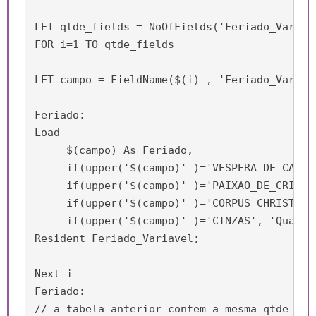
LET qtde_fields = NoOfFields('Feriado_Variave
FOR i=1 TO qtde_fields

LET campo = FieldName($(i) , 'Feriado_Variave
Feriado:

Load

     $(campo) As Feriado,

     if(upper('$(campo)' )='VESPERA_DE_CARNA
     if(upper('$(campo)' )='PAIXAO_DE_CRISTO'
     if(upper('$(campo)' )='CORPUS_CHRISTI', 
     if(upper('$(campo)' )='CINZAS', 'Quarta
Resident Feriado_Variavel;

Next i

Feriado:

// a tabela anterior contem a mesma qtde de 