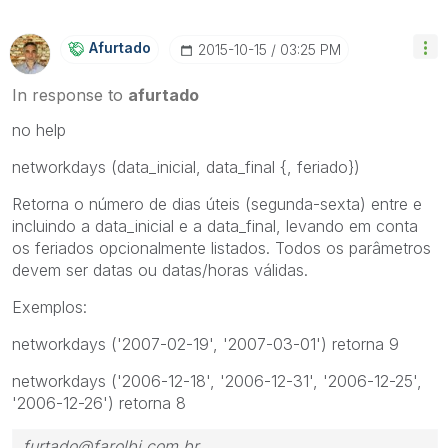
Afurtado
‎2015-10-15
03:25 PM
In response to
afurtado
no help
networkdays (
data_inicial, data_final {, feriado}
)
Retorna o número de dias úteis (segunda-sexta) entre e
incluindo a
data_inicial
e a
data_final
, levando em conta
os
feriados
opcionalmente listados. Todos os parâmetros
devem ser datas ou datas/horas válidas.
Exemplos:
networkdays ('2007-02-19', '2007-03-01')
retorna 9
networkdays ('2006-12-18', '2006-12-31', '2006-12-25',
'2006-12-26')
retorna 8
furtado@farolbi.com.br