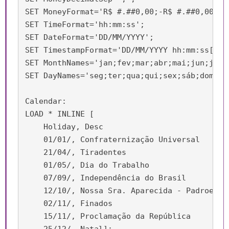
SET MoneyFormat='R$ #.##0,00;-R$ #.##0,00';

SET TimeFormat='hh:mm:ss';

SET DateFormat='DD/MM/YYYY';

SET TimestampFormat='DD/MM/YYYY hh:mm:ss[.fff
SET MonthNames='jan;fev;mar;abr;mai;jun;jul;a
SET DayNames='seg;ter;qua;qui;sex;sáb;dom';

Calendar:

LOAD * INLINE [

    Holiday, Desc

    01/01/, Confraternização Universal

    21/04/, Tiradentes

    01/05/, Dia do Trabalho

    07/09/, Independência do Brasil

    12/10/, Nossa Sra. Aparecida - Padroeira 
    02/11/, Finados

    15/11/, Proclamação da República
