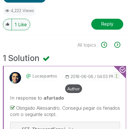
4,222 Views
Reply
1
Like
All topics
1 Solution
Lucasjsantos
‎2016-06-06
04:03 PM
Author
In response to
afurtado
Obrigado Alessandro. Consegui pegar os feriados
com o seguinte script.