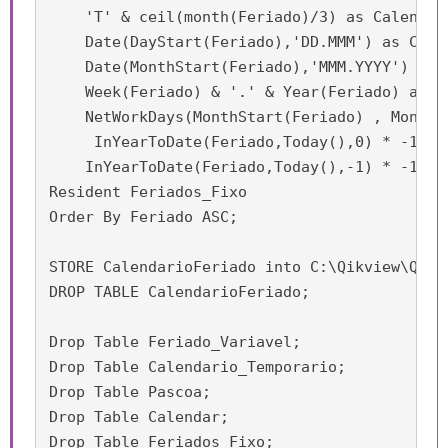
    'T' & ceil(month(Feriado)/3) as Calendari
    Date(DayStart(Feriado),'DD.MMM') as Calen
    Date(MonthStart(Feriado),'MMM.YYYY') as 
    Week(Feriado) & '.' & Year(Feriado) as C
    NetWorkDays(MonthStart(Feriado) , MonthE
     InYearToDate(Feriado,Today(),0) * -1 as
    InYearToDate(Feriado,Today(),-1) * -1 as
Resident Feriados_Fixo

Order By Feriado ASC;

STORE CalendarioFeriado into C:\Qikview\QVD\C
DROP TABLE CalendarioFeriado; 

Drop Table Feriado_Variavel;

Drop Table Calendario_Temporario;

Drop Table Pascoa;

Drop Table Calendar;

Drop Table Feriados_Fixo;
