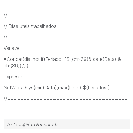
============
//
// Dias uteis trabalhados
//
Variavel:
=Concat(distinct if(Feriado='S',chr(39)& date(Data) &
chr(39)),',')
Expressao:
NetWorkDays(min(Data),max(Data),$(Feriados))
//=====================================
======================================
============
furtado@farolbi.com.br