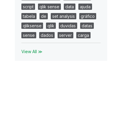
script
qlik sense
data
ajuda
tabela
de
set analysis
gráfico
qliksense
qlik
duvidas
datas
sense
dados
server
carga
View All ≫