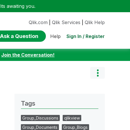
ts awaiting you.
Qlik.com
|
Qlik Services
|
Qlik Help
Ask a Question
Sign In / Register
Help
:
Join the Conversation!
Tags
Group_Discussions
qlikview
Group_Documents
Group_Blogs