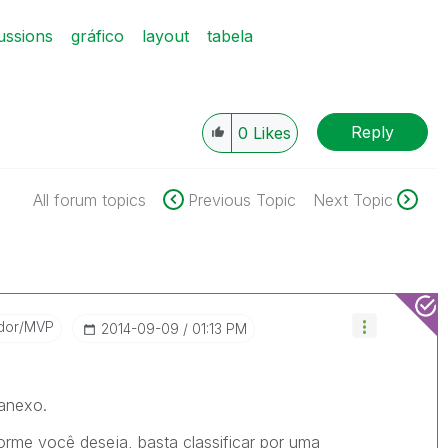
ussions
gráfico
layout
tabela
Reply
0
Likes
All forum topics
Previous Topic
Next Topic
dor/MVP
‎2014-09-09
01:13 PM
anexo.
rme você deseja, basta classificar por uma