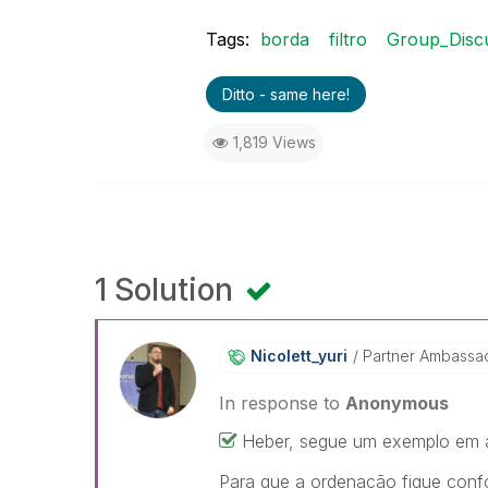
Tags:
borda
filtro
Group_Disc
Ditto - same here!
1,819 Views
1 Solution
Nicolett_yuri
Partner Ambassa
In response to
Anonymous
Heber, segue um exemplo em 
Para que a ordenação fique confo