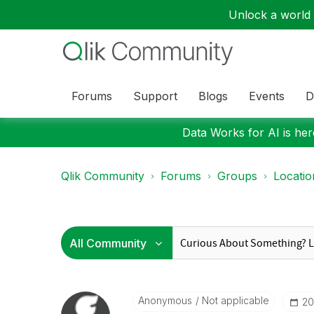
Unlock a world o
Forums
Support
Blogs
Events
D
Data Works for AI is here
Qlik Community
Forums
Groups
Locati
Anonymous
Not applicable
‎2