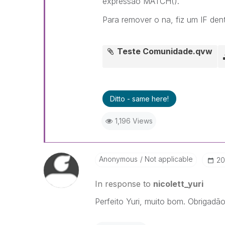
expressão MATCH().
Para remover o na, fiz um IF den
Teste Comunidade.qvw
Ditto - same here!
1,196 Views
Anonymous
Not applicable
‎2
In response to
nicolett_yuri
Perfeito Yuri, muito bom. Obrigadão