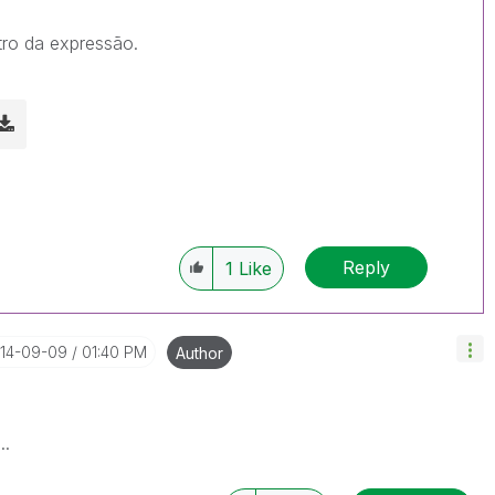
tro da expressão.
Reply
1
Like
014-09-09
01:40 PM
Author
..