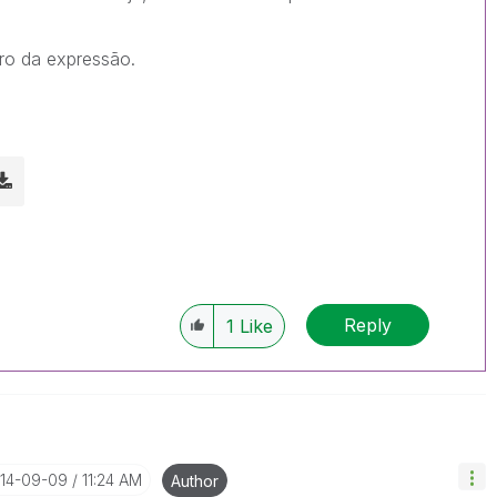
tro da expressão.
Reply
1
Like
014-09-09
11:24 AM
Author