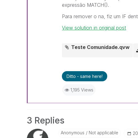
expressão MATCH().
Para remover o na, fiz um IF den
View solution in original post
Teste Comunidade.qvw
Ditto - same here!
1,195 Views
3 Replies
Anonymous
Not applicable
‎2