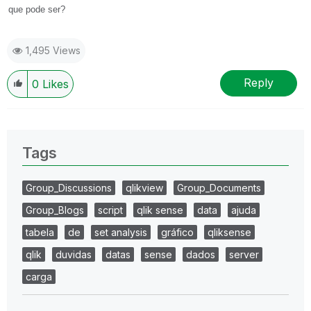
que pode ser?
1,495 Views
Reply
0
Likes
Tags
Group_Discussions
qlikview
Group_Documents
Group_Blogs
script
qlik sense
data
ajuda
tabela
de
set analysis
gráfico
qliksense
qlik
duvidas
datas
sense
dados
server
carga