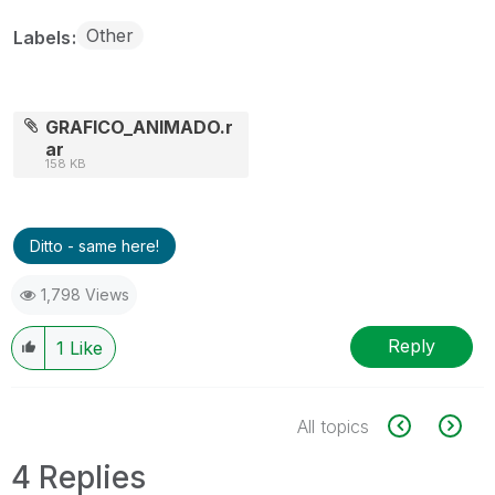
Other
Labels
GRAFICO_ANIMADO.r
ar
158 KB
Ditto - same here!
1,798 Views
Reply
1
Like
All topics
4 Replies