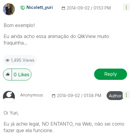
Nicolett_yuri
‎2014-09-02
01:53 PM
Bom exemplo!
Eu ainda acho essa animação do QlikView muito
fraquinha...
1,495 Views
Reply
0
Likes
Anonymous
‎2014-09-02
01:58 PM
Author
Oi Yuri,
Eu já achei legal, NO ENTANTO, na Web, não sei como
fazer que ela funcione.