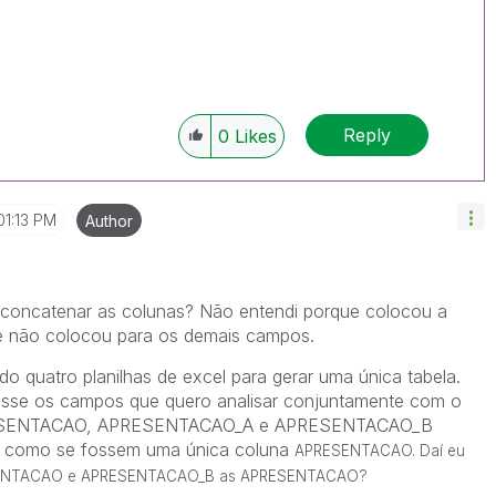
Reply
0
Likes
01:13 PM
Author
i concatenar as colunas? Não entendi porque colocou a
não colocou para os demais campos.
o quatro planilhas de excel para gerar uma única tabela.
casse os campos que quero analisar conjuntamente com o
RESENTACAO, APRESENTACAO_A e APRESENTACAO_B
s como se fossem uma única coluna
APRESENTACAO. Daí eu
ENTACAO e
APRESENTACAO_B as
APRESENTACAO?