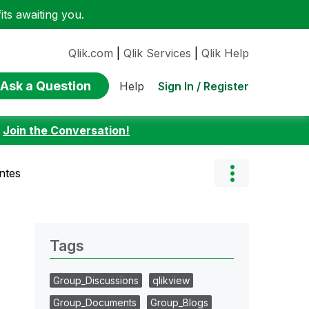
ts awaiting you.
Qlik.com
|
Qlik Services
|
Qlik Help
Ask a Question
Sign In / Register
Help
:
Join the Conversation!
ntes
Tags
Group_Discussions
qlikview
Group_Documents
Group_Blogs