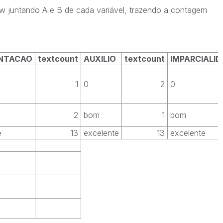
ew juntando A e B de cada variável, trazendo a contagem
NTACAO
textcount
AUXILIO
textcount
IMPARCIALI
1
0
2
0
2
bom
1
bom
e
13
excelente
13
excelente