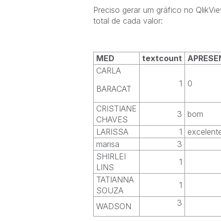
Preciso gerar um gráfico no QlikVi
total de cada valor:
MED
textcount
APRESE
CARLA
1
0
BARACAT
CRISTIANE
3
bom
CHAVES
LARISSA
1
excelent
marisa
3
SHIRLEI
1
LINS
TATIANNA
1
SOUZA
3
WADSON