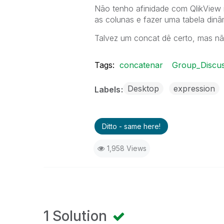
Não tenho afinidade com QlikView 
as colunas e fazer uma tabela din
Talvez um concat dê certo, mas nã
Tags:
concatenar
Group_Discus
Desktop
expression
Labels
Ditto - same here!
1,958 Views
1 Solution