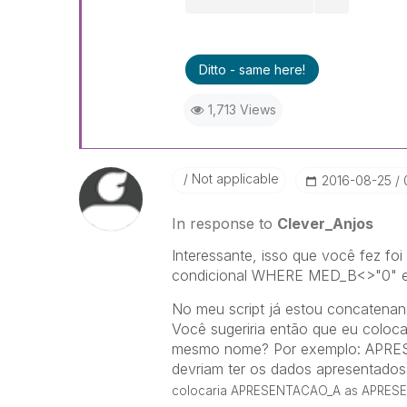
Ditto - same here!
1,713 Views
Not applicable
‎2016-08-25
In response to
Clever_Anjos
Interessante, isso que você fez fo
condicional WHERE MED_B<>"0" e 
No meu script já estou concatenand
Você sugeriria então que eu colo
mesmo nome? Por exemplo: AP
devriam ter os dados apresentado
colocaria
APRESENTACAO_A as
APRES