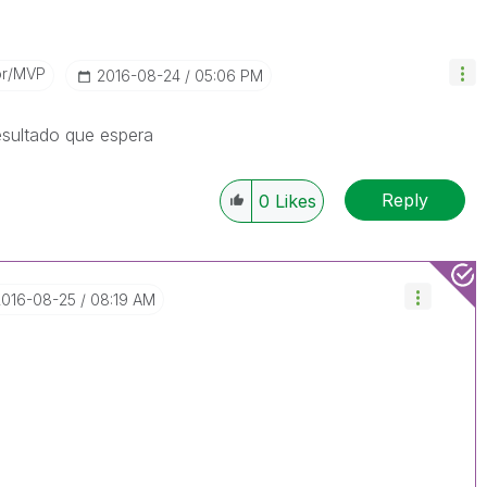
or/MVP
‎2016-08-24
05:06 PM
esultado que espera
Reply
0
Likes
2016-08-25
08:19 AM