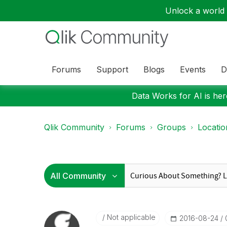
Unlock a world o
Forums
Support
Blogs
Events
D
Data Works for AI is here
Qlik Community
Forums
Groups
Locati
Not applicable
‎2016-08-24