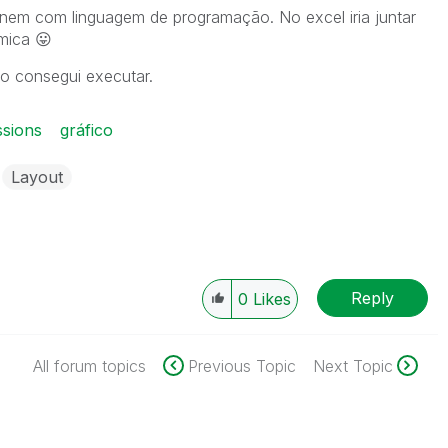
nem com linguagem de programação. No excel iria juntar
âmica
😛
o consegui executar.
sions
gráfico
Layout
Reply
0
Likes
All forum topics
Previous Topic
Next Topic