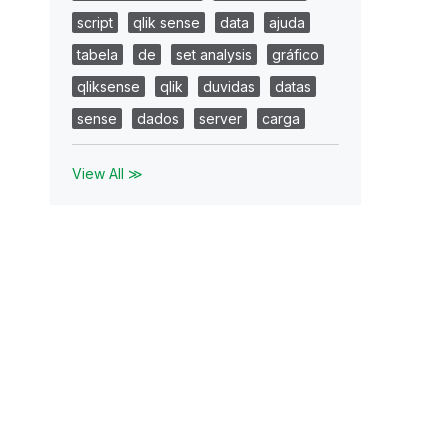
script
qlik sense
data
ajuda
tabela
de
set analysis
gráfico
qliksense
qlik
duvidas
datas
sense
dados
server
carga
ILIO_B
IMPARCIALIDADE_A
IMPARCIALIDADE_B
lente
0
excelente
View All ≫
bom
0
excelente
0
lente
excelente
excelente
lente
excelente
excelente
lente
excelente
excelente
lente
excelente
excelente
excelente
lente
excelente