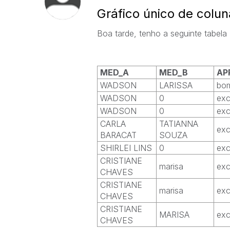
Gráfico único de colun
Boa tarde, tenho a seguinte tabela
MED_A
MED_B
AP
WADSON
LARISSA
bo
WADSON
0
exc
WADSON
0
exc
CARLA
TATIANNA
exc
BARACAT
SOUZA
SHIRLEI LINS
0
exc
CRISTIANE
marisa
exc
CHAVES
CRISTIANE
marisa
exc
CHAVES
CRISTIANE
MARISA
exc
CHAVES