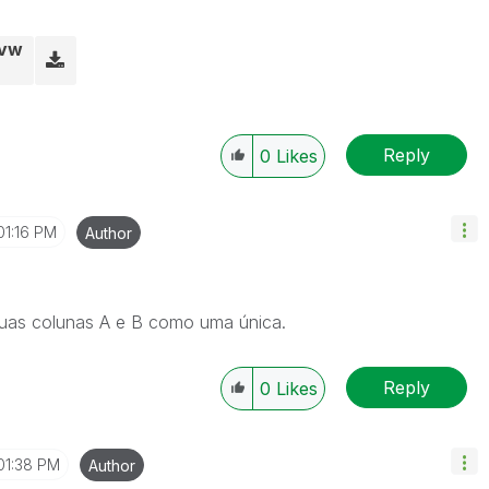
qvw
Reply
0
Likes
01:16 PM
Author
 duas colunas A e B como uma única.
Reply
0
Likes
01:38 PM
Author