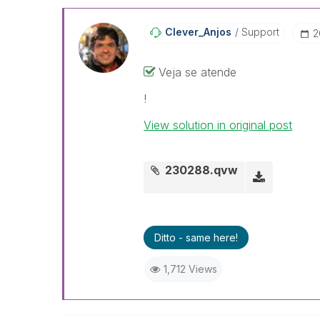
Clever_Anjos
Support
‎
Veja se atende
!
View solution in original post
230288.qvw
Ditto - same here!
1,712 Views