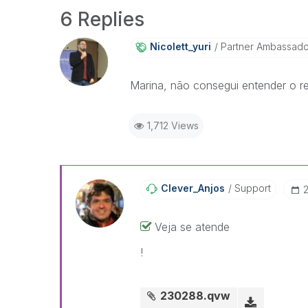
6 Replies
Nicolett_yuri
Partner Ambassad
Marina, não consegui entender o r
1,712 Views
Clever_Anjos
Support
‎
Veja se atende
!
230288.qvw