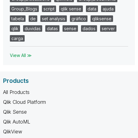
Group_Blogs
script
qlik sense
data
ajuda
tabela
de
set analysis
gráfico
qliksense
qlik
duvidas
datas
sense
dados
server
carga
View All ≫
Products
All Products
Qlik Cloud Platform
Qlik Sense
Qlik AutoML
QlikView