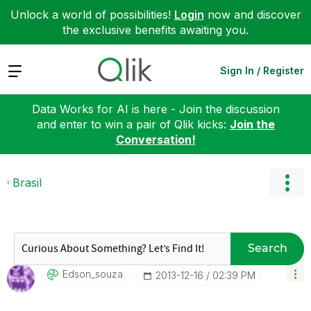
Unlock a world of possibilities!
Login
now and discover
the exclusive benefits awaiting you.
Expand
Sign In / Register
Data Works for AI is here - Join the discussion
and enter to win a pair of Qlik kicks:
Join the
Conversation!
Brasil
Search
Edson_souza
‎2013-12-16
02:39 PM