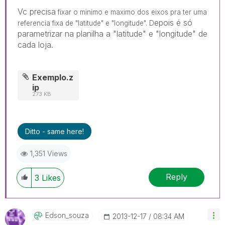
Vc precisa
fixar o minimo e maximo dos eixos pra ter uma
epois é só
referencia fixa de "latitude" e "longitude". D
parametrizar na planilha a "latitude" e "longitude" de
cada loja.
Exemplo.z
ip
273 KB
Ditto - same here!
1,351 Views
Reply
3
Likes
Edson_souza
‎2013-12-17
08:34 AM