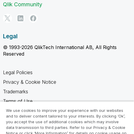
Qlik Community
Legal
© 1993-2026 QlikTech International AB, All Rights
Reserved
Legal Policies
Privacy & Cookie Notice
Trademarks
Terms of Use
Legal Agreements
We use cookies to improve your experience with our websites
and to deliver content tailored to your interests. By clicking ‘Ok’,
Product Terms
you accept the use of additional cookies which may involve
data transmission to third parties. Refer to our Privacy & Cookie
Do not share my info
Notice or click ‘More Information’ for details on cookie usage on