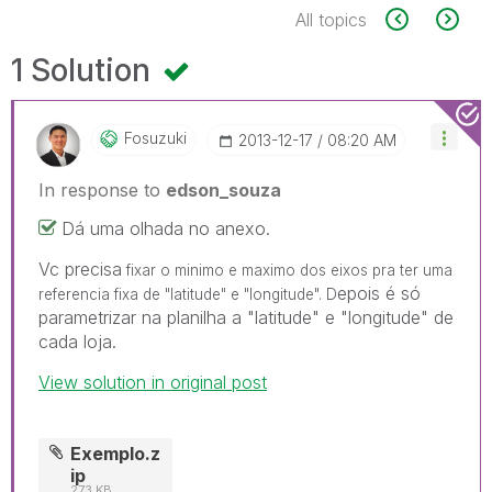
All topics
1 Solution
Fosuzuki
‎2013-12-17
08:20 AM
In response to
edson_souza
Dá uma olhada no anexo.
Vc precisa
fixar o minimo e maximo dos eixos pra ter uma
epois é só
referencia fixa de "latitude" e "longitude". D
parametrizar na planilha a "latitude" e "longitude" de
cada loja.
View solution in original post
Exemplo.z
ip
273 KB