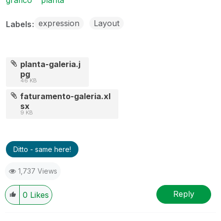
expression
Layout
Labels
planta-galeria.j
pg
46 KB
faturamento-galeria.xl
sx
9 KB
Ditto - same here!
1,737 Views
Reply
0
Likes