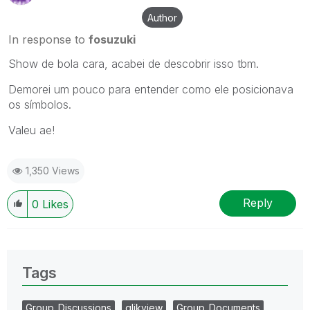
Author
In response to
fosuzuki
Show de bola cara, acabei de descobrir isso tbm.
Demorei um pouco para entender como ele posicionava
os símbolos.
Valeu ae!
1,350 Views
Reply
0
Likes
Tags
Group_Discussions
qlikview
Group_Documents