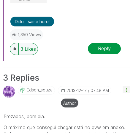
Ditto - same here!
1,350 Views
Reply
3
Likes
3 Replies
Edson_souza
‎2013-12-17
07:48 AM
Author
Prezados, bom dia.
O máximo que consegui chegar está no qvw em anexo.