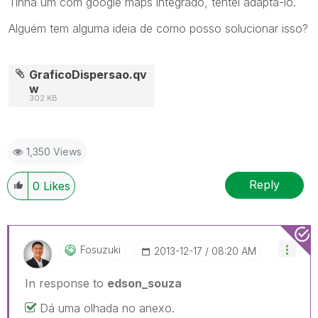
Tinha um com google maps integrado, tentei adaptá-lo.
Alguém tem alguma ideia de como posso solucionar isso?
GraficoDispersao.qv
w
302 KB
1,350 Views
Reply
0
Likes
Fosuzuki
‎2013-12-17
08:20 AM
In response to
edson_souza
Dá uma olhada no anexo.