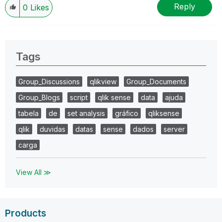
Reply
0
Likes
Tags
Group_Discussions
qlikview
Group_Documents
Group_Blogs
script
qlik sense
data
ajuda
tabela
de
set analysis
gráfico
qliksense
qlik
duvidas
datas
sense
dados
server
carga
View All ≫
Products