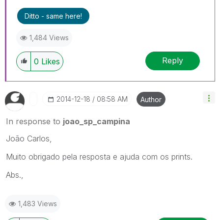
Ditto - same here!
1,484 Views
Reply
0
Likes
‎2014-12-18
08:58 AM
Author
In response to
joao_sp_campina
João Carlos,
Muito obrigado pela resposta e ajuda com os prints.
Abs.,
1,483 Views