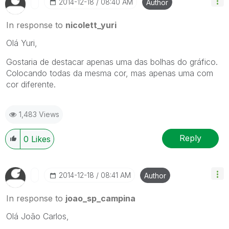
‎2014-12-18
08:40 AM
Author
In response to
nicolett_yuri
Olá Yuri,
Gostaria de destacar apenas uma das bolhas do gráfico.
Colocando todas da mesma cor, mas apenas uma com
cor diferente.
1,483 Views
Reply
0
Likes
‎2014-12-18
08:41 AM
Author
In response to
joao_sp_campina
Olá João Carlos,