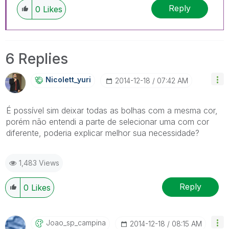
Reply
0
Likes
6 Replies
Nicolett_yuri
‎2014-12-18
07:42 AM
É possível sim deixar todas as bolhas com a mesma cor,
porém não entendi a parte de selecionar uma com cor
diferente, poderia explicar melhor sua necessidade?
1,483 Views
Reply
0
Likes
Joao_sp_campina
‎2014-12-18
08:15 AM