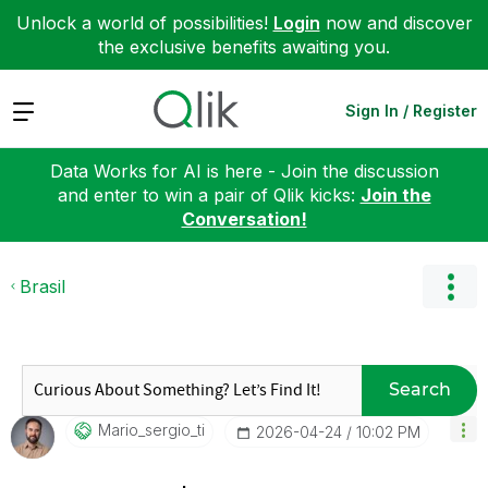
Unlock a world of possibilities!
Login
now and discover
the exclusive benefits awaiting you.
Expand
Sign In / Register
Data Works for AI is here - Join the discussion
and enter to win a pair of Qlik kicks:
Join the
Conversation!
Brasil
Search
Mario_sergio_ti
‎2026-04-24
10:02 PM