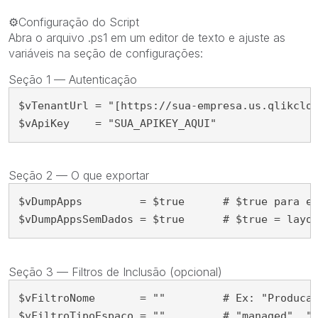
⚙️
Configuração do Script
Abra o arquivo
.ps1
em um editor de texto e ajuste as
variáveis na seção de configurações:
Seção 1 — Autenticação
$vTenantUrl
=
"
[https://sua-empresa.us.qlikclo
$vApiKey
=
"
SUA_APIKEY_AQUI
"
Seção 2 — O que exportar
$vDumpApps
=
$true
# $true para e
$vDumpAppsSemDados
=
$true
# $true = layo
Seção 3 — Filtros de Inclusão (opcional)
$vFiltroNome
=
"
"
# Ex: "Produca
$vFiltroTipoEspaco
=
"
"
# "managed", "