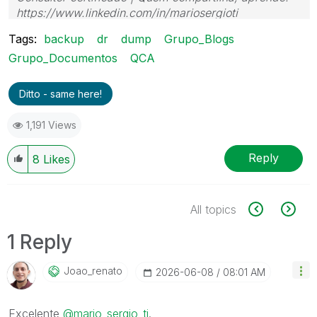
https://www.linkedin.com/in/mariosergioti
Tags:
backup
dr
dump
Grupo_Blogs
Grupo_Documentos
QCA
Ditto - same here!
1,191 Views
Reply
8
Likes
All topics
1 Reply
Joao_renato
‎2026-06-08
08:01 AM
Excelente
@mario_sergio_ti
.