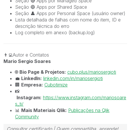
Seção
🔴
Apps por Managed Space
Seção
🔵
Apps por Shared Space
Seção
👤
Apps por Personal Space (usuário owner)
Lista detalhada de falhas com nome do item, ID e
descrição técnica do erro
Log completo em anexo (backup.log)
👨‍💻
Autor e Contatos
Mario Sergio Soares
🌐
Bio Page & Projetos:
cubo.plus/mariosergioti
💼
LinkedIn:
linkedin.com/in/mariosergioti
🏢
Empresa:
Cubotimize
📸
Instagram:
https://www.instagram.com/mariosoare
s_ti/
📊
Mais Materiais Qlik:
Publicações na Qlik
Community
Consultor certificado | Quem compartilha, aprende!