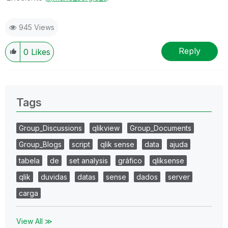
945 Views
Reply
0
Likes
Tags
Group_Discussions
qlikview
Group_Documents
Group_Blogs
script
qlik sense
data
ajuda
tabela
de
set analysis
gráfico
qliksense
qlik
duvidas
datas
sense
dados
server
carga
View All ≫