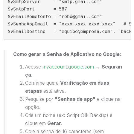
$vSmtpServer
=
"
smtp.gmail.com
"
$vSmtpPort
=
587
$vEmailRemetente
=
"
robô@gmail.com
"
$vSenhaAppGmail
=
"
xxxx xxxx xxxx xxxx
"
# S
$vEmailDestino
=
"
equipe@empresa.com
"
,
"
back
Como gerar a Senha de Aplicativo no Google:
Acesse
myaccount.google.com
→
Seguran
ça
.
Confirme que a
Verificação em duas
etapas
está ativa.
Pesquise por
"Senhas de app"
e clique na
opção.
Crie um nome (ex:
Script Qlik Backup) e
clique em
Gerar
.
Cole a senha de 16 caracteres (sem