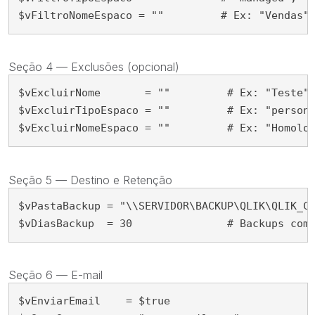
$vFiltroNomeEspaco
=
"
"
# Ex: "Vendas"
Seção 4 — Exclusões (opcional)
$vExcluirNome
=
"
"
# Ex: "Teste"
$vExcluirTipoEspaco
=
"
"
# Ex: "person
$vExcluirNomeEspaco
=
"
"
# Ex: "Homolo
Seção 5 — Destino e Retenção
$vPastaBackup
=
"
\\SERVIDOR\BACKUP\QLIK\QLIK_C
$vDiasBackup
=
30
# Backups com
Seção 6 — E-mail
$vEnviarEmail
=
$true