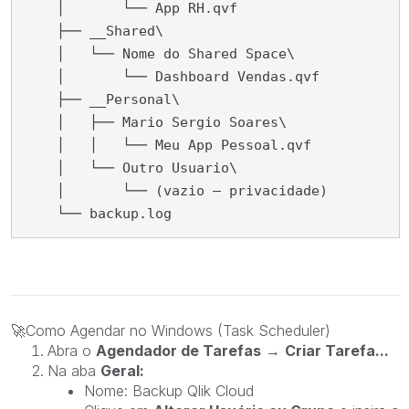
    │       └── App RH.qvf

    ├── __Shared\

    │   └── Nome do Shared Space\

    │       └── Dashboard Vendas.qvf

    ├── __Personal\

    │   ├── Mario Sergio Soares\

    │   │   └── Meu App Pessoal.qvf

    │   └── Outro Usuario\

    │       └── (vazio — privacidade)

    └── backup.log
🚀
Como Agendar no Windows (Task Scheduler)
Abra o
Agendador de Tarefas
→
Criar Tarefa...
Na aba
Geral:
Nome:
Backup Qlik Cloud