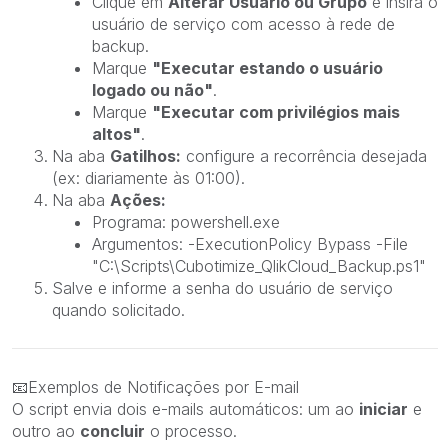
Clique em
Alterar Usuário ou Grupo
e insira o
usuário de serviço com acesso à rede de
backup.
Marque
"Executar estando o usuário
logado ou não"
.
Marque
"Executar com privilégios mais
altos"
.
Na aba
Gatilhos:
configure a recorrência desejada
(ex: diariamente às 01:00).
Na aba
Ações:
Programa:
powershell.exe
Argumentos:
-ExecutionPolicy Bypass -File
"C:\Scripts\Cubotimize_QlikCloud_Backup.ps1"
Salve e informe a senha do usuário de serviço
quando solicitado.
📧
Exemplos de Notificações por E-mail
O script envia dois e-mails automáticos: um ao
iniciar
e
outro ao
concluir
o processo.