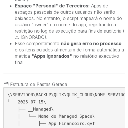
Espaço "Personal" de Terceiros:
Apps de
espaços pessoais de outros usuários não serão
baixados. No entanto, o script mapeará o nome do
usuário "owner" e o nome do app, registrando a
restrição no log de execução para fins de auditoria (
⚠️
IGNORADO).
Esse comportamento
não gera erro no processo
,
e os itens pulados alimentam de forma automática a
métrica
"Apps Ignorados"
no relatório executivo
final.
🗂
️ Estrutura de Pastas Gerada
\\SERVIDOR\BACKUP\QLIK\QLIK_CLOUD\NOME-SERVIDOR
└── 2025-07-15\

    ├── __Managed\

    │   └── Nome do Managed Space\

    │       ├── App Financeiro.qvf
