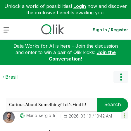
Unlock a world of possibilities!
Login
now and discover
the exclusive benefits awaiting you.
Expand
Sign In / Register
Data Works for AI is here - Join the discussion
and enter to win a pair of Qlik kicks:
Join the
Conversation!
Brasil
Search
Mario_sergio_ti
‎2026-03-19
10:42 AM