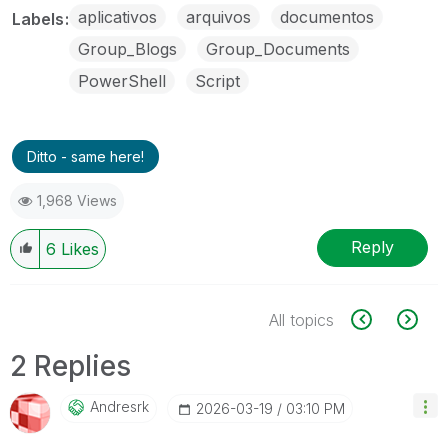
aplicativos
arquivos
documentos
Labels
Group_Blogs
Group_Documents
PowerShell
Script
Ditto - same here!
1,968 Views
Reply
6
Likes
All topics
2 Replies
Andresrk
‎2026-03-19
03:10 PM