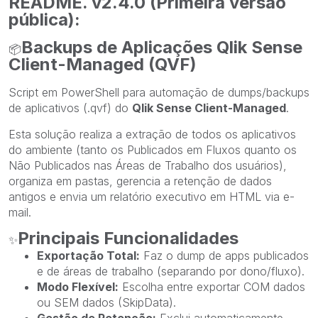
README. v2.4.0 (Primeira versão
pública):
Backups de Aplicações Qlik Sense
📦
Client-Managed (QVF)
Script em PowerShell para automação de dumps/backups
de aplicativos (.qvf) do
Qlik Sense Client-Managed
.
Esta solução realiza a extração de todos os aplicativos
do ambiente (tanto os Publicados em Fluxos quanto os
Não Publicados nas Áreas de Trabalho dos usuários),
organiza em pastas, gerencia a retenção de dados
antigos e envia um relatório executivo em HTML via e-
mail.
Principais Funcionalidades
✨
Exportação Total:
Faz o dump de apps publicados
e de áreas de trabalho (separando por dono/fluxo).
Modo Flexível:
Escolha entre exportar COM dados
ou SEM dados (SkipData).
Gestão de Retenção:
Exclui automaticamente