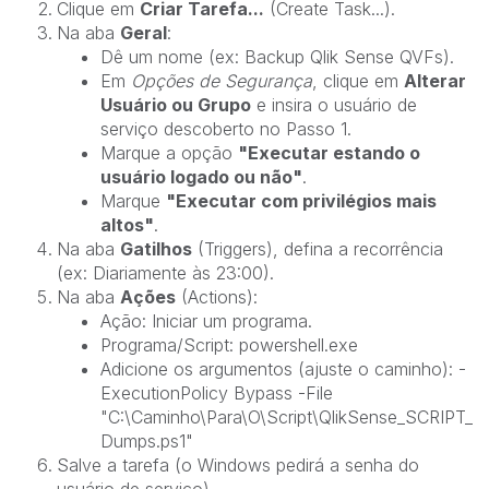
Clique em
Criar Tarefa...
(Create Task...).
Na aba
Geral
:
Dê um nome (ex:
Backup Qlik Sense QVFs).
Em
Opções de Segurança
, clique em
Alterar
Usuário ou Grupo
e insira o usuário de
serviço descoberto no Passo 1.
Marque a opção
"Executar estando o
usuário logado ou não"
.
Marque
"Executar com privilégios mais
altos"
.
Na aba
Gatilhos
(Triggers), defina a recorrência
(ex: Diariamente às 23:00).
Na aba
Ações
(Actions):
Ação: Iniciar um programa.
Programa/Script:
powershell.exe
Adicione os argumentos (ajuste o caminho):
-
ExecutionPolicy Bypass -File
"C:\Caminho\Para\O\Script\QlikSense_SCRIPT_
Dumps.ps1"
Salve a tarefa (o Windows pedirá a senha do