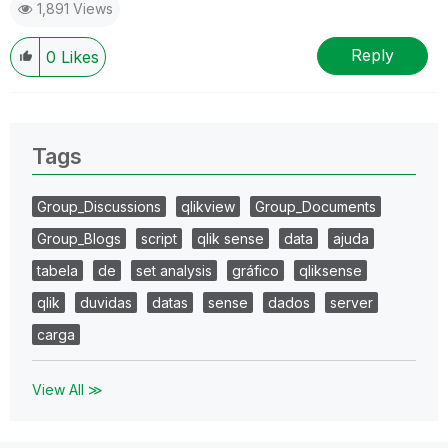
1,891 Views
Reply
0
Likes
Tags
Group_Discussions
qlikview
Group_Documents
Group_Blogs
script
qlik sense
data
ajuda
tabela
de
set analysis
gráfico
qliksense
qlik
duvidas
datas
sense
dados
server
carga
View All ≫