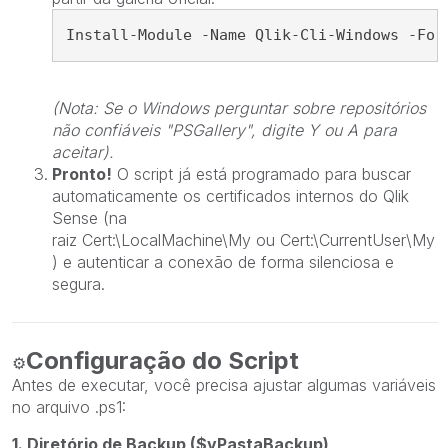
Install-Module
-
Name Qlik
-
Cli
-
Windows 
-
For
(Nota: Se o Windows perguntar sobre repositórios
não confiáveis "PSGallery", digite
Y
ou
A
para
aceitar).
Pronto!
O script já está programado para buscar
automaticamente os certificados internos do Qlik
Sense (na
raiz
Cert:\LocalMachine\My
ou
Cert:\CurrentUser\My
) e autenticar a conexão de forma silenciosa e
segura.
Configuração do Script
⚙️
Antes de executar, você precisa ajustar algumas variáveis
no arquivo
.ps1:
1. Diretório de Backup ($vPastaBackup)