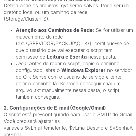
Defina onde os arquivos
.qvf
serão salvos. Pode ser um
diretório local ou um caminho de rede
(Storage/ClusterFS).
Atenção aos Caminhos de Rede:
Se for utilizar um
mapeamento de rede
(ex:
\\SERVIDOR\BACKUP\QLIK\), certifique-se de
que o usuário que vai executar o script tem
permissão de
Leitura e Escrita
nessa pasta.
Dica:
Antes de rodar o script, copie o caminho
configurado, abra o
Windows Explorer
no servidor
do Qlik Sense com o usuário de serviço e tente
colar o caminho lá. Se você conseguir criar um
arquivo
.txt
manualmente nessa pasta, o script
também conseguirá.
2. Configurações de E-mail (Google/Gmail)
O script está pré-configurado para usar o SMTP do Gmail.
Você precisará ajustar as
variáveis
$vEmailRemetente,
$vEmailDestino
e
$vSenhaA
ppGmail.