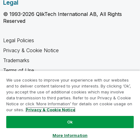
Legal
© 1993-2026 QlikTech International AB, All Rights
Reserved
Legal Policies
Privacy & Cookie Notice
Trademarks
Terms of Use
Legal Agreements
We use cookies to improve your experience with our websites
and to deliver content tailored to your interests. By clicking ‘Ok’,
Product Terms
you accept the use of additional cookies which may involve
data transmission to third parties. Refer to our Privacy & Cookie
Do not share my info
Notice or click ‘More Information’ for details on cookie usage on
our sites.
Privacy & Cookie Notice
Ok
Ask a Question
More Information