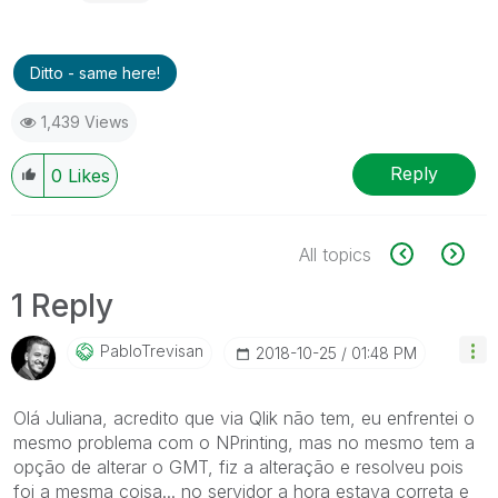
Ditto - same here!
1,439 Views
Reply
0
Likes
All topics
1 Reply
PabloTrevisan
‎2018-10-25
01:48 PM
Olá Juliana, acredito que via Qlik não tem, eu enfrentei o
mesmo problema com o NPrinting, mas no mesmo tem a
opção de alterar o GMT, fiz a alteração e resolveu pois
foi a mesma coisa... no servidor a hora estava correta e