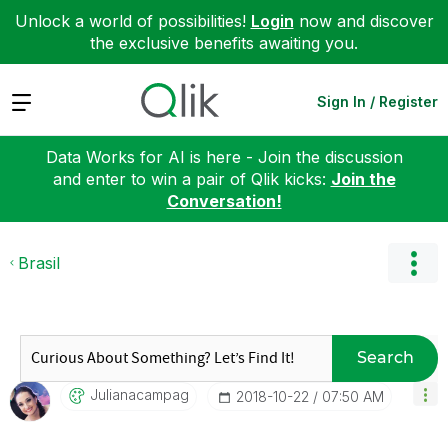
Unlock a world of possibilities!
Login
now and discover
the exclusive benefits awaiting you.
Expand
Sign In / Register
Data Works for AI is here - Join the discussion
and enter to win a pair of Qlik kicks:
Join the
Conversation!
Brasil
Search
Julianacampag
‎2018-10-22
07:50 AM