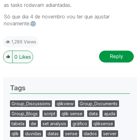
as tasks rodavam adiantadas.
Só que dia 4 de novembro vou ter que ajustar
novamente.
1,286 Views
Reply
0
Likes
Tags
Group_Discussions
qlikview
Group_Documents
Group_Blogs
script
qlik sense
data
ajuda
tabela
de
set analysis
gráfico
qliksense
qlik
duvidas
datas
sense
dados
server